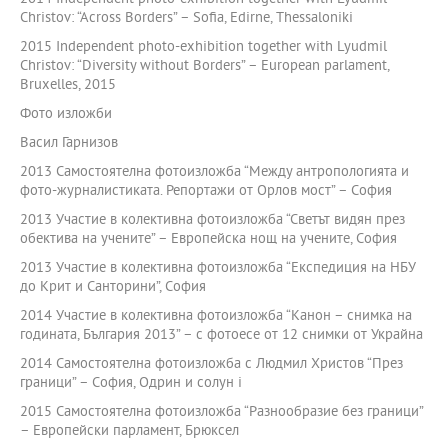
Christov: “Across Borders” – Sofia, Edirne, Thessaloniki
2015 Independent photo-exhibition together with Lyudmil
Christov: “Diversity without Borders” – European parlament,
Bruxelles, 2015
Фото изложби
Васил Гарнизов
2013 Самостоятелна фотоизложба “Между антропологията и
фото-журналистиката. Репортажи от Орлов мост” – София
2013 Участие в колективна фотоизложба “Светът видян през
обектива на учените” – Европейска нощ на учените, София
2013 Участие в колективна фотоизложба “Експедиция на НБУ
до Крит и Санторини”, София
2014 Участие в колективна фотоизложба “Канон – снимка на
годината, България 2013” – с фотоесе от 12 снимки от Украйна
2014 Самостоятелна фотоизложба с Людмил Христов “През
граници” – София, Одрин и солун i
2015 Самостоятелна фотоизложба “Разнообразие без граници”
– Европейски парламент, Брюксел