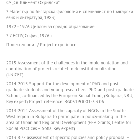
СУ „Св. Климент Охридски“
? Магистър по българска филология и специалист по български
език и литература, 1983;
1972 - 1976 Диплом за средно образование
? 7 ЕСПУ, София, 1976 г.
Проектен опит / Project experience
- - - - - - - - - -- - - - - - - - - -
2015 Assessment of the challenges in the implementation and
coordination of projects related to deinstitutionalization
(UNICEF)
2014-2015 Support for the development of PhD and post-
graduate students and young researchers: PhD and post-graduate
School, co-financed by the European Social Fund; (Bulgaria, NBU,
Key expert) Project reference: BG051PO001-3.3.06
2013-2014 Assessment of the capacity of NGOs in the South-
West region in Bulgaria to participate in policy-making in the
area of Urban and Regional Development (EEA Grants, Centre for
Social Practices – Sofia, Key expert)
2013 Risk assessment of specific policies and policy proposal –