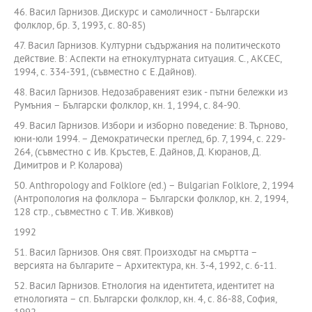
46. Васил Гарнизов. Дискурс и самоличност - Български
фолклор, бр. 3, 1993, с. 80-85)
47. Васил Гарнизов. Културни съдържания на политическото
действие. В: Аспекти на етнокултурната ситуация. С., АКСЕС,
1994, с. 334-391, (съвместно с Е.Дайнов).
48. Васил Гарнизов. Недозабравеният език - пътни бележки из
Румъния – Български фолклор, кн. 1, 1994, с. 84-90.
49. Васил Гарнизов. Избори и изборно поведение: В. Търново,
юни-юли 1994. – Демократически преглед, бр. 7, 1994, с. 229-
264, (съвместно с Ив. Кръстев, Е. Дайнов, Д. Кюранов, Д.
Димитров и Р. Коларова)
50. Anthropology and Folklore (ed.) – Bulgarian Folklore, 2, 1994
(Антропология на фолклора – Български фолклор, кн. 2, 1994,
128 стр., съвместно с Т. Ив. Живков)
1992
51. Васил Гарнизов. Оня свят. Произходът на смъртта –
версията на българите – Архитектура, кн. 3-4, 1992, с. 6-11.
52. Васил Гарнизов. Етнология на идентитета, идентитет на
етнологията – сп. Български фолклор, кн. 4, с. 86-88, София,