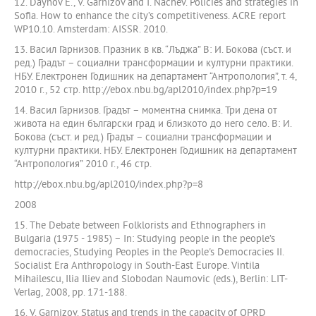
12. Daynov E., V. Garnizov and I. Nachev. Policies and strategies in
Sofia. How to enhance the city’s competitiveness. ACRE report
WP10.10. Amsterdam: AISSR. 2010.
13. Васил Гарнизов. Празник в кв. “Лъджа” В: И. Бокова (съст. и
ред.) Градът – социални трансформации и културни практики.
НБУ. Електронен Годишник на департамент “Антропология”, т. 4,
2010 г., 52 стр. http://ebox.nbu.bg/apl2010/index.php?p=19
14. Васил Гарнизов. Градът – моментна снимка. Три дена от
живота на един български град и близкото до него село. В: И.
Бокова (съст. и ред.) Градът – социални трансформации и
културни практики. НБУ. Електронен Годишник на департамент
“Антропология” 2010 г., 46 стр.
http://ebox.nbu.bg/apl2010/index.php?p=8
2008
15. The Debate between Folklorists and Ethnographers in
Bulgaria (1975 - 1985) – In: Studying people in the people’s
democracies, Studying Peoples in the People's Democracies II.
Socialist Era Anthropology in South-East Europe. Vintila
Mihailescu, Ilia Iliev and Slobodan Naumovic (eds.), Berlin: LIT-
Verlag, 2008, pp. 171-188.
16. V. Garnizov. Status and trends in the capacity of OPRD