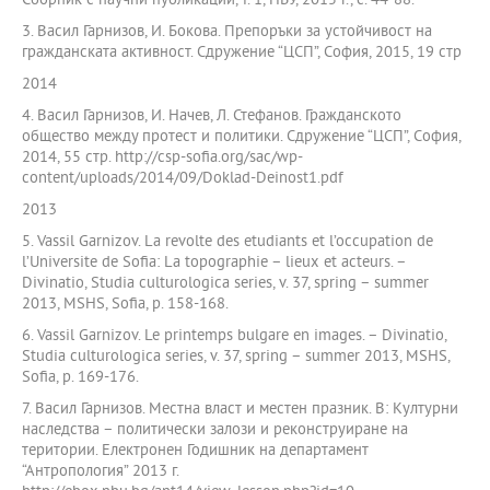
Сборник с научни публикации, т. 1, НБУ, 2015 г., с. 44-88.
3. Васил Гарнизов, И. Бокова. Препоръки за устойчивост на
гражданската активност. Сдружение “ЦСП”, София, 2015, 19 стр
2014
4. Васил Гарнизов, И. Начев, Л. Стефанов. Гражданското
общество между протест и политики. Сдружение “ЦСП”, София,
2014, 55 стр. http://csp-sofia.org/sac/wp-
content/uploads/2014/09/Doklad-Deinost1.pdf
2013
5. Vassil Garnizov. La revolte des etudiants et l’occupation de
l’Universite de Sofia: La topographie – lieux et acteurs. –
Divinatio, Studia culturologica series, v. 37, spring – summer
2013, MSHS, Sofia, p. 158-168.
6. Vassil Garnizov. Le printemps bulgare en images. – Divinatio,
Studia culturologica series, v. 37, spring – summer 2013, MSHS,
Sofia, p. 169-176.
7. Васил Гарнизов. Местна власт и местен празник. В: Културни
наследства – политически залози и реконструиране на
територии. Електронен Годишник на департамент
“Антропология” 2013 г.