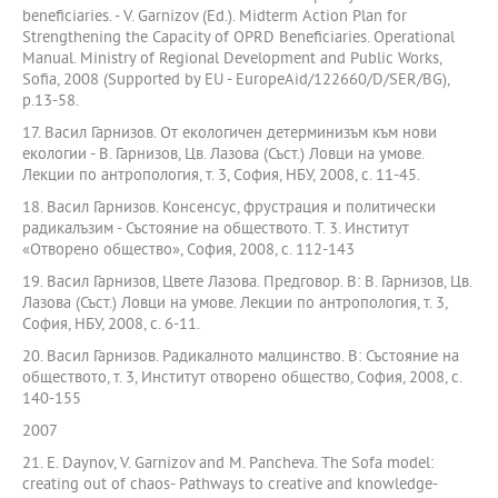
beneficiaries. - V. Garnizov (Ed.). Midterm Action Plan for
Strengthening the Capacity of OPRD Beneficiaries. Operational
Manual. Ministry of Regional Development and Public Works,
Sofia, 2008 (Supported by EU - EuropeAid/122660/D/SER/BG),
p.13-58.
17. Васил Гарнизов. От екологичен детерминизъм към нови
екологии - В. Гарнизов, Цв. Лазова (Съст.) Ловци на умове.
Лекции по антропология, т. 3, София, НБУ, 2008, с. 11-45.
18. Васил Гарнизов. Консенсус, фрустрация и политически
радикалъзим - Състояние на обществото. Т. 3. Институт
«Отворено общество», София, 2008, с. 112-143
19. Васил Гарнизов, Цвете Лазова. Предговор. В: В. Гарнизов, Цв.
Лазова (Съст.) Ловци на умове. Лекции по антропология, т. 3,
София, НБУ, 2008, с. 6-11.
20. Васил Гарнизов. Радикалното малцинство. В: Състояние на
обществото, т. 3, Институт отворено общество, София, 2008, с.
140-155
2007
21. E. Daynov, V. Garnizov and M. Pancheva. The Sofa model:
creating out of chaos- Pathways to creative and knowledge-