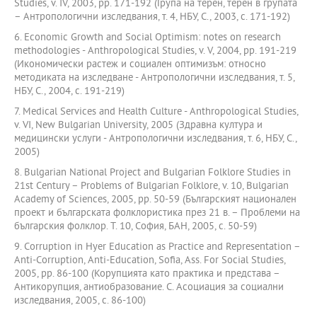
Studies, v. IV, 2003, pp. 171-192 (Група на терен, терен в групата
– Антропологични изследвания, т. 4, НБУ, С., 2003, с. 171-192)
6. Economic Growth and Social Optimism: notes on research
methodologies - Anthropological Studies, v. V, 2004, pp. 191-219
(Икономически растеж и социален оптимизъм: относно
методиката на изследване - Антропологични изследвания, т. 5,
НБУ, С., 2004, с. 191-219)
7. Medical Services and Health Culture - Anthropological Studies,
v. VI, New Bulgarian University, 2005 (Здравна култура и
медицински услуги - Антропологични изследвания, т. 6, НБУ, С.,
2005)
8. Bulgarian National Project and Bulgarian Folklore Studies in
21st Century – Problems of Bulgarian Folklore, v. 10, Bulgarian
Academy of Sciences, 2005, pp. 50-59 (Българският национален
проект и българската фолклористика през 21 в. – Проблеми на
българския фолклор. Т. 10, София, БАН, 2005, с. 50-59)
9. Corruption in Hyer Education as Practice and Representation –
Anti-Corruption, Anti-Education, Sofia, Ass. For Social Studies,
2005, pp. 86-100 (Корупцията като практика и представа –
Антикорупция, антиобразование. С. Асоциация за социални
изследвания, 2005, с. 86-100)