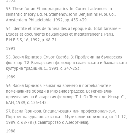
1992.
53. These for an Ethnopragmatics. In: Current advances in
semantic theory. Ed. M. Stamenov, John Benjamins Publ. Co.,
Amsterdam-Philadelphia, 1992, pp. 433-439.
54. Identite et rites de funerailles a l’epoque du totalitarisme –
Etudes et documents balkaniques et mediterraneens. Paris,
E.H.E.S.S, 16, 1992, p. 68-71.
1991
55. Васил Гарнизов. Смърт-Сватба. В: Проблеми на българския
фолклор. Т.8. Българският фолклор в славянската и балканската
културна традиция. С., 1991, с. 247-253.
1989
56. Васил Гарнизов. Езикът на времето в погребалните и
поменалните обреди в Михайловградско. В: Регионални
проучвания на българския фолклор. Т. 1. От Тимок до Искър. С.,
БАН, 1989, с. 125-142.
57. Васил Гарнизов. Специализация или професионализъм,
Портрет на една оплаквачка – Музикални хоризонти, кн. 11-12,
1989, с. 68-78 (в съавторство с А.Георгиева).
1988