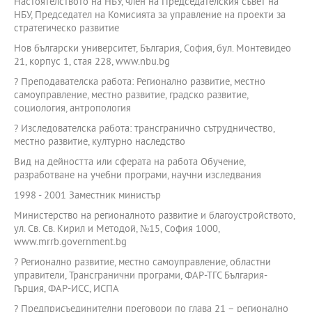
Настоятелството на НБУ, член на Председателския съвет на
НБУ, Председател на Комисията за управление на проекти за
стратегическо развитие
Нов български университет, България, София, бул. Монтевидео
21, корпус 1, стая 228, www.nbu.bg
? Преподавателска работа: Регионално развитие, местно
самоуправление, местно развитие, градско развитие,
социология, антропология
? Изследователска работа: трансгранично сътрудничество,
местно развитие, културно наследство
Вид на дейността или сферата на работа Обучение,
разработване на учебни програми, научни изследвания
1998 - 2001 Заместник министър
Министерство на регионалното развитие и благоустройството,
ул. Св. Св. Кирил и Методой, №15, София 1000,
www.mrrb.government.bg
? Регионално развитие, местно самоуправление, областни
управители, Трансгранични програми, ФАР-ТГС България-
Гърция, ФАР-ИСС, ИСПА
? Предприсъединителни преговори по глава 21 – регионално