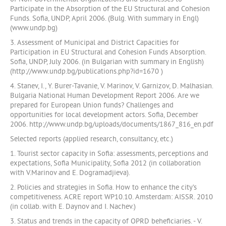
Participate in the Absorption of the EU Structural and Cohesion
Funds. Sofia, UNDP, April 2006. (Bulg. With summary in Engl)
(www.undp.bg)
3. Assessment of Municipal and District Capacities for
Participation in EU Structural and Cohesion Funds Absorption.
Sofia, UNDP, July 2006. (in Bulgarian with summary in English)
(http://www.undp.bg/publications.php?id=1670 )
4. Stanev, I., Y. Burer-Tavanie, V. Marinov, V. Garnizov, D. Malhasian.
Bulgaria National Human Development Report 2006. Are we
prepared for European Union funds? Challenges and
opportunities for local development actors. Sofia, December
2006. http://www.undp.bg/uploads/documents/1867_816_en.pdf
Selected reports (applied research, consultancy, etc.)
1. Tourist sector capacity in Sofia: assessments, perceptions and
expectations, Sofia Municipality, Sofia 2012 (in collaboration
with V.Marinov and E. Dogramadjieva).
2. Policies and strategies in Sofia. How to enhance the city’s
competitiveness. ACRE report WP10.10. Amsterdam: AISSR. 2010
(in collab. with E. Daynov and I. Nachev.)
3. Status and trends in the capacity of OPRD beheficiaries. - V.