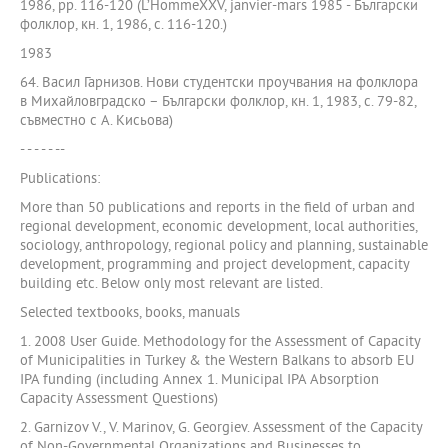
1986, pp. 116-120 (L’HommeXXV, janvier-mars 1985 - Български
фолклор, кн. 1, 1986, с. 116-120.)
1983
64. Васил Гарнизов. Нови студентски проучвания на фолклора
в Михайловградско – Български фолклор, кн. 1, 1983, с. 79-82,
съвместно с А. Кисьова)
- - - - - --
Publications:
More than 50 publications and reports in the field of urban and
regional development, economic development, local authorities,
sociology, anthropology, regional policy and planning, sustainable
development, programming and project development, capacity
building etc. Below only most relevant are listed.
Selected textbooks, books, manuals
1. 2008 User Guide. Methodology for the Assessment of Capacity
of Municipalities in Turkey & the Western Balkans to absorb EU
IPA funding (including Annex 1. Municipal IPA Absorption
Capacity Assessment Questions)
2. Garnizov V., V. Marinov, G. Georgiev. Assessment of the Capacity
of Non-Governmental Organizations and Businesses to