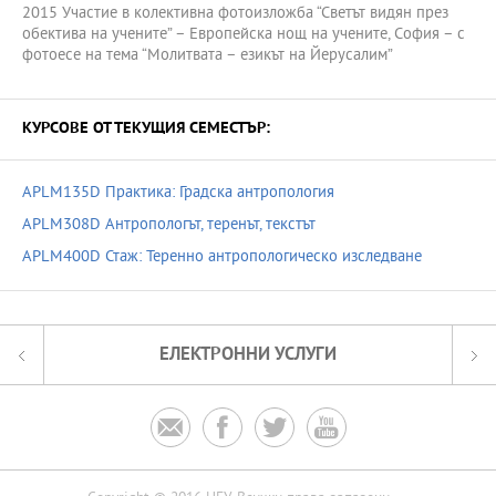
2015 Участие в колективна фотоизложба “Светът видян през
обектива на учените” – Европейска нощ на учените, София – с
фотоесе на тема “Молитвата – езикът на Йерусалим”
КУРСОВЕ ОТ ТЕКУЩИЯ СЕМЕСТЪР:
APLM135D Практика: Градска антропология
APLM308D Антропологът, теренът, текстът
APLM400D Стаж: Теренно антропологическо изследване
ЕЛЕКТРОННИ УСЛУГИ



