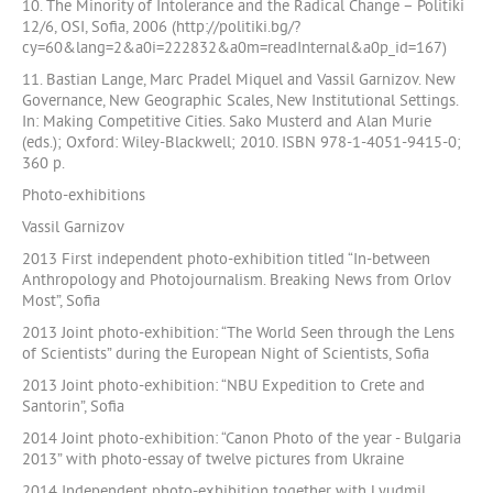
10. The Minority of Intolerance and the Radical Change – Politiki
12/6, OSI, Sofia, 2006 (http://politiki.bg/?
cy=60&lang=2&a0i=222832&a0m=readInternal&a0p_id=167)
11. Bastian Lange, Marc Pradel Miquel and Vassil Garnizov. New
Governance, New Geographic Scales, New Institutional Settings.
In: Making Competitive Cities. Sako Musterd and Alan Murie
(eds.); Oxford: Wiley-Blackwell; 2010. ISBN 978-1-4051-9415-0;
360 p.
Photo-exhibitions
Vassil Garnizov
2013 First independent photo-exhibition titled “In-between
Anthropology and Photojournalism. Breaking News from Orlov
Most”, Sofia
2013 Joint photo-exhibition: “The World Seen through the Lens
of Scientists” during the European Night of Scientists, Sofia
2013 Joint photo-exhibition: “NBU Expedition to Crete and
Santorin”, Sofia
2014 Joint photo-exhibition: “Canon Photo of the year - Bulgaria
2013” with photo-essay of twelve pictures from Ukraine
2014 Independent photo-exhibition together with Lyudmil