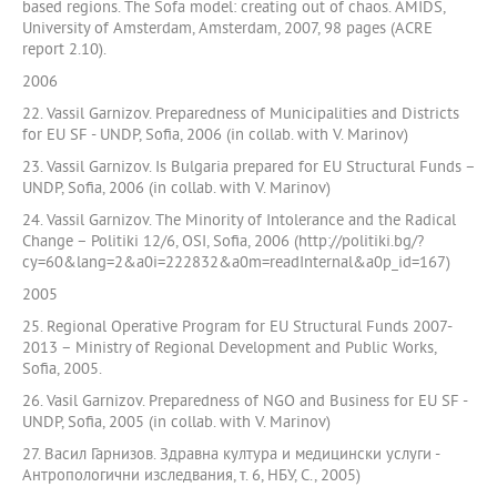
based regions. The Sofa model: creating out of chaos. AMIDS,
University of Amsterdam, Amsterdam, 2007, 98 pages (ACRE
report 2.10).
2006
22. Vassil Garnizov. Preparedness of Municipalities and Districts
for EU SF - UNDP, Sofia, 2006 (in collab. with V. Marinov)
23. Vassil Garnizov. Is Bulgaria prepared for EU Structural Funds –
UNDP, Sofia, 2006 (in collab. with V. Marinov)
24. Vassil Garnizov. The Minority of Intolerance and the Radical
Change – Politiki 12/6, OSI, Sofia, 2006 (http://politiki.bg/?
cy=60&lang=2&a0i=222832&a0m=readInternal&a0p_id=167)
2005
25. Regional Operative Program for EU Structural Funds 2007-
2013 – Ministry of Regional Development and Public Works,
Sofia, 2005.
26. Vasil Garnizov. Preparedness of NGO and Business for EU SF -
UNDP, Sofia, 2005 (in collab. with V. Marinov)
27. Васил Гарнизов. Здравна култура и медицински услуги -
Антропологични изследвания, т. 6, НБУ, С., 2005)