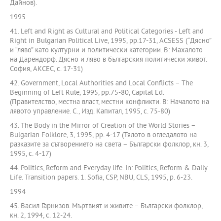
Дайнов).
1995
41. Left and Right as Cultural and Political Categories - Left and
Right in Bulgarian Political Live, 1995, pp.17-31, ACSESS (“Дясно”
и “ляво” като културни и политически категории. В: Махалото
на Дарендорф. Дясно и ляво в българския политически живот.
София, АКСЕС, с. 17-31)
42. Government, Local Authorities and Local Conflicts – The
Beginning of Left Rule, 1995, pp.75-80, Capital Ed.
(Правителство, местна власт, местни конфликти. В: Началото на
лявото управление. С., Изд. Капитал, 1995, с. 75-80)
43. The Body in the Mirror of Creation of the World Stories –
Bulgarian Folklore, 3, 1995, pp. 4-17 (Тялото в огледалото на
разказите за сътворението на света – Български фолклор, кн. 3,
1995, с. 4-17)
44. Politics, Reform and Everyday life. In: Politics, Reform & Daily
Life. Transition papers. 1. Sofia, CSP, NBU, CLS, 1995, p. 6-23.
1994
45. Васил Гарнизов. Мъртвият и живите – Български фолклор,
кн. 2, 1994, с. 12-24.