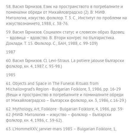
58. Васил Гарнизов. Език на пространството в погребалните и
поменални обреди от Михайловградско (2). В: МИФ.
Митология, изкуство, фолклор. Т. 3. С., Институт по проблеми на
изкуствознанието, 1988, с. 38-76.
59. Васил Гарнизов. Социален статус и словесен образ. Вдовец
– вдовица – вдовство. В: Втори конгрес по българистика.
Доклади. Т. 15. Фолклор. С., БАН, 1988, с. 99-109)
1987
60. Васил Гарнизов. Cl. Levi-Straus. La potiere jalouse Български
фолклор, кн. 4, 1987, с. 95-98.)
1985
61. Objects and Space in The Funeral Rituals from
Michailovgrad’s Region - Bulgarian Folklore, 3, 1986, pp. 16-29
(Вещи и пространство в погребалните и поминалните обреди
от Михайловградско – Български фолклор, кн. 3, 1986, с.16-29.)
62. Mythology, Art, Folklore - Bulgarian Folklore, 4, 1986, pp. 59-
62 (МИФ. Митология – изкуство – фолклор – Български
фолклор, кн. 4, 1986, с. 59-62).
63. L’HommeXXV, janvier-mars 1985 – Bulgarian Folklore, 1,