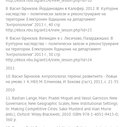
http://ebox.nbu.bg/ant14/view_lesson.php?id=10
8. Васил Гарнизов. Йордановден в Калофер, 2012. В: Културни
наследства – политически залози и реконструиране на
територии. Електронен Годишник на департамент
“Антропология” 2013 г., 40 стр
http://ebox.nbu.bg/ant14/view_lesson.php?id=23
9. Васил Гарнизов. Великден в с. Лесичово, Пазарджишко. В:
Културни наследства – политически залози и реконструиране
на територии. Електронен Годишник на департамент
“Антропология” 2013 г., 30 стр.
http://ebox.nbu.bg/ant14/view_lesson.php?id=24
2011
10. Васил Гарнизов. Антропологът, теренът, развитието - Ловци
на умове, т. 4, НБУ, М. Елчинова, И. Бокова (съст.), 2011, с. 21-35.
2010
11. Bastian Lange, Marc Pradel Miquel and Vassil Garnizov. New
Governance, New Geographic Scales, New Institutional Settings.
In: Making Competitive Cities. Sako Musterd and Alan Murie
(eds.); Oxford: Wiley-Blackwell; 2010. ISBN 978-1-4051-9415-0;
360 p.