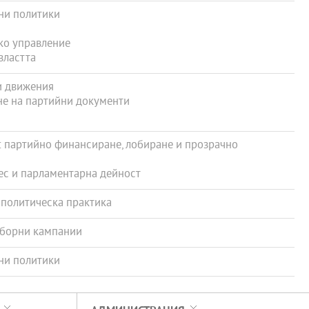
ни политики
ко управление
властта
и движения
е на партийни документи
 партийно финансиране, лобиране и прозрачно
с и парламентарна дейност
 политическа практика
зборни кампании
ни политики