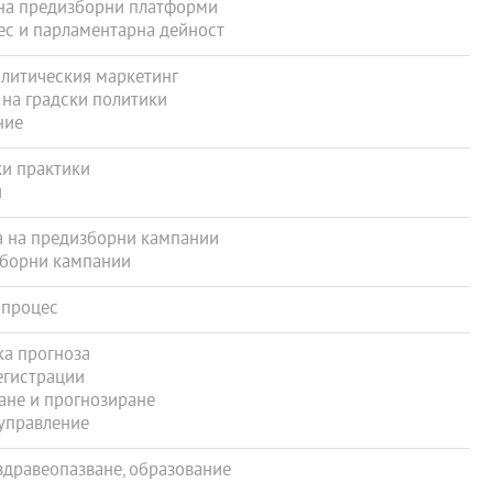
на предизборни платформи
с и парламентарна дейност
олитическия маркетинг
на градски политики
ние
и практики
и
 на предизборни кампании
зборни кампании
 процес
а прогноза
егистрации
не и прогнозиране
управление
здравеопазване, образование