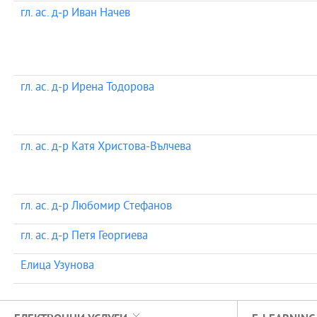
гл. ас. д-р Иван Начев
гл. ас. д-р Ирена Тодорова
гл. ас. д-р Катя Христова-Вълчева
гл. ас. д-р Любомир Стефанов
гл. ас. д-р Петя Георгиева
Елица Узунова