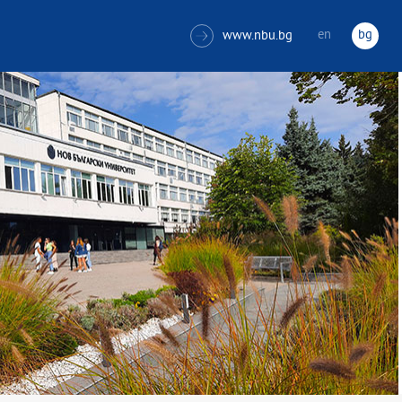
en
bg
www.nbu.bg
