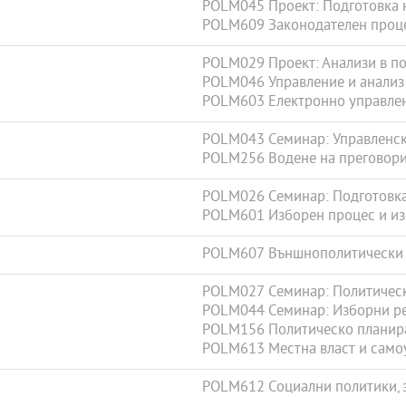
POLM045 Проект: Подготовка 
POLM609 Законодателен проце
POLM029 Проект: Анализи в п
POLM046 Управление и анализ 
POLM603 Електронно управле
POLM043 Семинар: Управленск
POLM256 Водене на преговор
POLM026 Семинар: Подготовка
POLM601 Изборен процес и и
POLM607 Външнополитически
POLM027 Семинар: Политическ
POLM044 Семинар: Изборни р
POLM156 Политическо планира
POLM613 Местна власт и само
POLM612 Социални политики, 