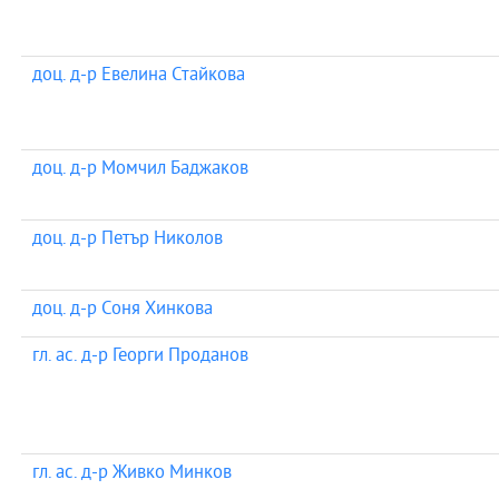
доц. д-р Евелина Стайкова
доц. д-р Момчил Баджаков
доц. д-р Петър Николов
доц. д-р Соня Хинкова
гл. ас. д-р Георги Проданов
гл. ас. д-р Живко Минков