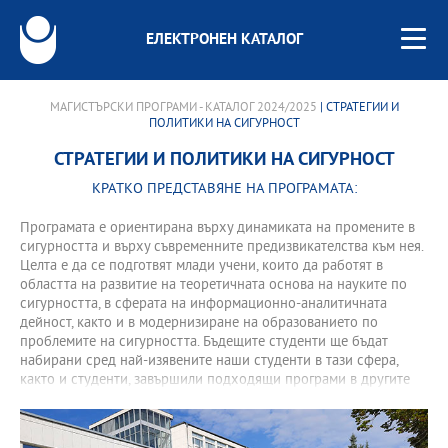
ЕЛЕКТРОНЕН КАТАЛОГ
МАГИСТЪРСКИ ПРОГРАМИ - КАТАЛОГ 2024/2025
| СТРАТЕГИИ И
ПОЛИТИКИ НА СИГУРНОСТ
СТРАТЕГИИ И ПОЛИТИКИ НА СИГУРНОСТ
КРАТКО ПРЕДСТАВЯНЕ НА ПРОГРАМАТА:
Програмата е ориентирана върху динамиката на промените в
сигурността и върху съвременните предизвикателства към нея.
Целта е да се подготвят млади учени, които да работят в
областта на развитие на теоретичната основа на науките по
сигурността, в сферата на информационно-аналитичната
дейност, както и в модернизиране на образованието по
проблемите на сигурността. Бъдещите студенти ще бъдат
набирани сред най-изявените наши студенти в тази сфера,
както и студенти, завършили подходящи програми в другите
български и чуждестранни университети.