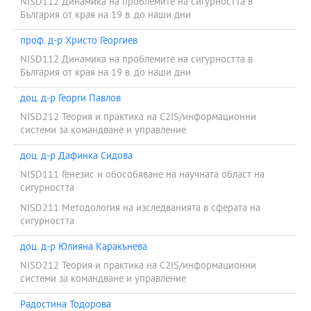
NISD112 Динамика на проблемите на сигурността в
България от края на 19 в. до наши дни
проф. д-р Христо Георгиев
NISD112 Динамика на проблемите на сигурността в
България от края на 19 в. до наши дни
доц. д-р Георги Павлов
NISD212 Теория и практика на С2IS/информационни
системи за командване и управление
доц. д-р Дафинка Сидова
NISD111 Генезис и обособяване на научната област на
сигурността
NISD211 Методология на изследванията в сферата на
сигурността
доц. д-р Юлияна Каракънева
NISD212 Теория и практика на С2IS/информационни
системи за командване и управление
Радостина Тодорова