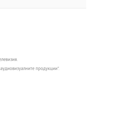
елевизия.
 аудиовизуалните продукции”.