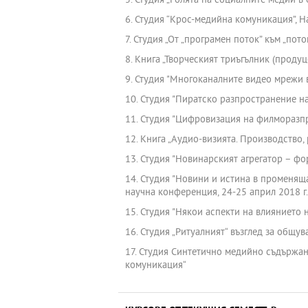
5. Студия „Ролята на социалните медии в
6. Студия “Крос-медийна комуникация”, Н
7. Студия „От „програмен поток” към „по
8. Книга „Творческият триъгълник (продуц
9. Студия "Многоканалните видео мрежи в
10. Студия "Пиратско разпространение н
11. Студия "Цифровизация на филморазпр
12. Книга „Аудио-визията. Производство,
13. Студия "Новинарският агрегатор – ф
14. Студия "Новини и истина в променящ
научна конференция, 24-25 април 2018 г.
15. Студия "Някои аспекти на влиянието
16. Студия „Ритуалният“ възглед за общ
17. Студия Синтетично медийно съдържа
комуникация“