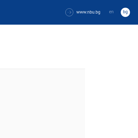
en
bg
www.nbu.bg
