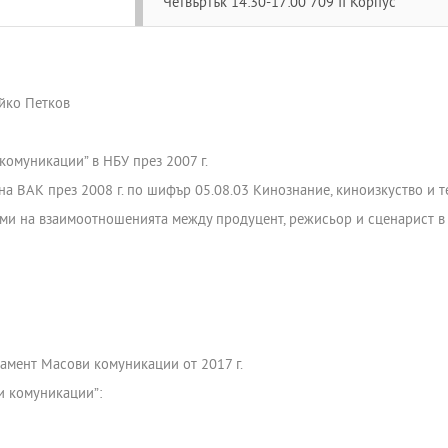
Четвъртък 14:30-17:00 709 II Корпус
ойко Петков
омуникации” в НБУ през 2007 г.
на ВАК през 2008 г. по шифър 05.08.03 Кинознание, киноизкуство и т
еми на взаимоотношенията между продуцент, режисьор и сценарист в
амент Масови комуникации от 2017 г.
и комуникации”: