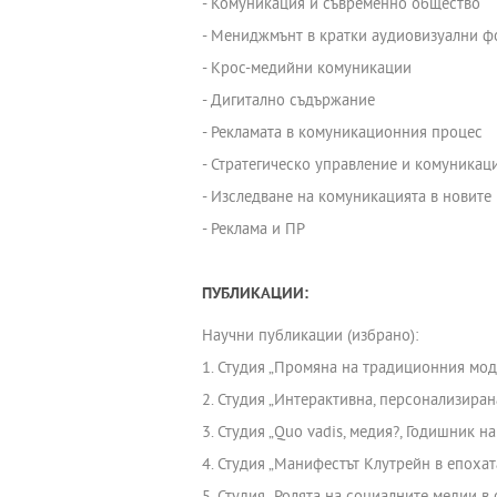
- Комуникация и съвременно общество
- Мениджмънт в кратки аудиовизуални 
- Крос-медийни комуникации
- Дигитално съдържание
- Рекламата в комуникационния процес
- Стратегическо управление и комуника
- Изследване на комуникацията в новите
- Реклама и ПР
ПУБЛИКАЦИИ:
Научни публикации (избрано):
1. Студия „Промяна на традиционния мод
2. Студия „Интерактивна, персонализира
3. Студия „Quo vadis, медия?, Годишник 
4. Студия „Манифестът Клутрейн в епоха