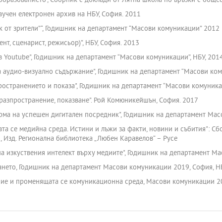
 образованието”, Сборник с доклади от Лятна школа по връзки с обще
аучен електронен архив на НБУ, София. 2011
ток от зрители”“, Годишник на департамент “Масови комуникации” 2012
ент, сценарист, режисьор)”, НБУ, София. 2013
 Youtube", Годишник на департамент “Масови комуникации”, НБУ, 201
а аудио-визуално съдържание", Годишник на департамент “Масови ком
остранението и показа", Годишник на департамент “Масови комуникац
 разпространение, показване". Рой Комюникейшън, София. 2017
орма на успешен дигитален посредник", Годишник на департамент Ма
ата се медийна среда. Истини и лъжи за факти, новини и събития": 
, Изд. Регионална библиотека „Любен Каравелов“ – Русе
 на изкуствения интелект върху медиите", Годишник на департамент М
уването, Годишник на департамент Масови комуникации 2019, София, Н
ние и променящата се комуникационна среда, Масови комуникации 2