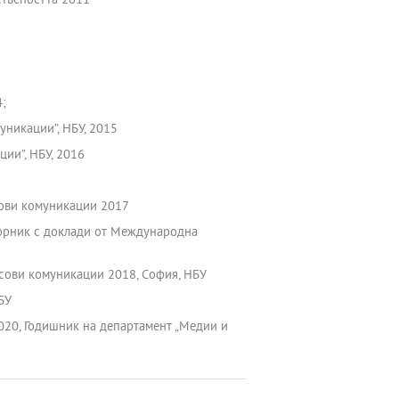
ствеността 2011
4;
уникации”, НБУ, 2015
ии”, НБУ, 2016
сови комуникации 2017
Сборник с доклади от Международна
асови комуникации 2018, София, НБУ
БУ
020, Годишник на департамент „Медии и