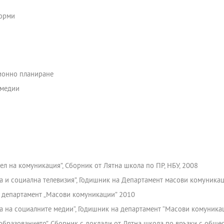
форми
ционно планиране
 медии
ел на комуникация”, Сборник от Лятна школа по ПР, НБУ, 2008
на и социална телевизия”, Годишник на Департамент масови комуникац
на департамент „Масови комуникации” 2010
та на социалните медии“, Годишник на департамент “Масови комуника