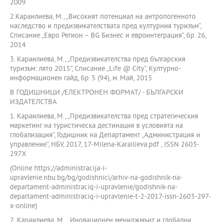
2009
2.Караилиева, М., „Високият потенциал на антропогенното
наследство и предизвикателствата пред културния туризъм“,
Списание „Евро Регион – BG Бизнес и евроинтеграция“, бр. 26,
2014
3. Караилиева, М., „Предизвикателства пред българския
туризъм: лято 2015”, Списание „Life @ City“, Културно-
информационен гайд, бр. 5 (94), м. Май, 2015
В ГОДИШНИЦИ /ЕЛЕКТРОНЕН ФОРМАТ/ - БЪЛГАРСКИ
ИЗДАТЕЛСТВА
1. Караилиева, М., „Предизвикателства пред стратегическия
маркетинг на туристическа дестинация в условията на
глобализация“, Годишник на Департамент „Администрация и
управление“, НБУ, 2017, 17-Milena-Karailieva.pdf , ISSN 2603-
297X
(Online https://administracija-i-
upravlenie.nbu.bg/bg/godishnici/arhiv-na-godishnik-na-
departament-administraciq-i-upravlenie/godishnik-na-
departament-administraciq-i-upravlenie-t-2-2017-issn-2603-297-
x-online)
2. Караилиева, М., „Иновационен мениджмънт и глобални