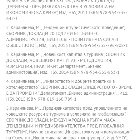
туризъм в България през ХХI век“, СБОРНИК ДОКЛАДИ
„ТУРИЗМЪТ - ПРЕДИЗВИКАТЕЛСТВА В УСЛОВИЯТА НА
ИКОНОМИЧЕСКА КРИЗА“, Изд. НБУ, 2011 ISBN 978-954-535-
642-1
2. Караилиева, М., „Тенденции в туристическото поведение“,
СБОРНИК ДОКЛАДИ 20 ГОДИНИ БП „БИЗНЕС
АДМИНИСТРАЦИЯ, „БИЗНЕСЪТ - ПОЗИТИВНАТА СИЛА В
ОБЩЕСТВОТО“, , Изд. НБУ, 2013 ISBN 978-954-535-796-808-1
3. Караилиева, М., „Човешкият капитал в туризма“, СБОРНИК
ДОКЛАДИ, „ЧОВЕШКИЯТ КАПИТАЛ - МЕТОДОЛОГИЯ,
ИЗМЕРЕНИЯ, ПРАКТИКИ”, Департамент „Бизнес
администрация“, Изд. НБУ, 2014 ISBN 978-954-535-853-1
4. Караилиева, М., „Лидерството и добрите практики в
хотелиерството“, СБОРНИК ДОКЛАДИ „ЛИДЕРСТВОТО - ВРЕМЕ
Е ЗА ПРОМЕНИ“, Департамент „Бизнес администрация”, , Изд.
НБУ, 2015 ISBN 978-619-160-789-1
5.Караилиева, М., „Предизвикателства пред управлението на
човешките ресурси в туризма в условията на глобализация“,
СБОРНИК ДОКЛАДИ, МЕЖДУНАРОДНА КРЪГЛА МАСА,
„ТЕНДЕНЦИИ И ПРЕДИЗВИКАТЕЛСТВА ПРЕД ГЛОБАЛНИЯ
ТУРИЗЪМ“, Научно списание „Инфраструктура и комуникации“
на Факултет „Икономика на инфрастраструктура“, Изд. УНСС,