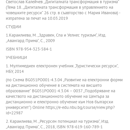
Светослав Калейчев „Дигиталната трансформация в туризма“
(Тема 18. „Дигиталната трансформация в управлението на
човешките ресурси“ 26 стр. в съавторство с Мария Иванова) -
изпратена за печат на 10.03.2019
СТУДИИ
1.Караилиева, М. „Здравен, Спа и Уелнес туризъм“, Изд.
„Авангард Прима“, С., 2009
ISBN 978-954-323-584-1
УЧЕБНИЦИ
1. Мултимедиен електронен учебник „Туристически ресурси“,
НБУ, 2014
(по Схема BG051PO001-4.3.04 „Развитие на електронни форми
на дистанционно обучение в системата на висшето
образование“ BG051PO001-4.3.04 – 0037 „Подобряване на
качеството на дистанционното обучение на Центъра за
дистанционно и електронно обучение към Нов български
университет“) Online https://e-edu.nbu.bg/course/view.php?
id=22987
2. Караилиева, М. „Ресурсен потенциал на туризма“, Изд.
„Авангард Прима“, С., 2018, ISBN 978-619-160-789-1