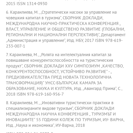
2015 ISSN 1314-0930
6. Караилиева, М., „Стратегически насоки за управление на
човешкия капитал в туризма“, СБОРНИК ДОКЛАДИ,
МЕЖДУНАРОДНА НАУЧНО-ПРАКТИЧЕСКА КОНФЕРЕНЦИЯ „
ВЛАСТ, УПРАВЛЕНИЕ И ОБЩЕСТВЕНО РАЗВИТИЕ (ГЛОБАЛНИ,
РЕГИОНАЛНИ И НАЦИОНАЛНИ ПЕРСПЕКТИВИ)“, Департамент
„Администрация и управление“, Изд. НБУ, 2017 ISBN 978-619-
233-007-1
7. Караилиева, М., „Ролята на интелектуалния капитал за
повишаване конкурентоспособността на туристическия
продукт“, СБОРНИК ДОКЛАДИ XXV СИМПОЗИУМ „КАЧЕСТВО,
КОНКУРЕНТОСПОСОБНОСТ, УСТОЙЧИВО РАЗВИТИЕ“ - „
ПРЕДИЗВИКАТЕЛСТВА ПРЕД НОВАТА ТЕХНОЛОГИЧНА
ТРАНСФОРМАЦИЯ)“ УНСС-БЪЛГАРСАК КАМАРА ЗА
ОБРАЗОВАНИЕ, НАУКА И КУЛТУРА, Изд. „Авангард Прима“, С.,
2018 ISBN 978-619-160-956-7
8. Караилиева, М., „Иновативни туристически практики в
специализираните видове туризъм“, СБОРНИК ДОКЛАДИ
МЕЖДУНАРОДНА НАУЧНА КОНФЕРЕНЦИЯ „ ТУРИЗМЪТ И
ИНОВАЦИИТЕ“ 55 ГОДИНИ КОЛЕЖ ПО ТУРИЗЪМ, ИУ- ВАРНА,
Изд. „Наука и икономика“, ИУ-Варна, 2018