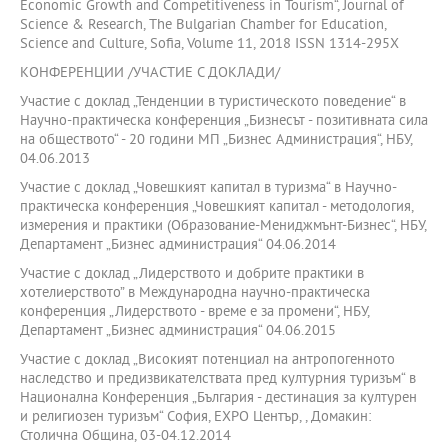
Economic Growth and Competitiveness in Tourism“, Journal of
Science & Research, The Bulgarian Chamber for Education,
Science and Culture, Sofia, Volume 11, 2018 ISSN 1314-295X
КОНФЕРЕНЦИИ /УЧАСТИЕ С ДОКЛАДИ/
Участие с доклад „Тенденции в туристическото поведение“ в
Научно-практическа конференция „Бизнесът - позитивната сила
на обществото“ - 20 години МП „Бизнес Администрация“, НБУ,
04.06.2013
Участие с доклад „Човешкият капитал в туризма“ в Научно-
практическа конференция „Човешкият капитал - методология,
измерения и практики (Образование-Мениджмънт-Бизнес“, НБУ,
Департамент „Бизнес администрация“ 04.06.2014
Участие с доклад „Лидерството и добрите практики в
хотелиерството” в Международна научно-практическа
конференция „Лидерството - време е за промени“, НБУ,
Департамент „Бизнес администрация“ 04.06.2015
Участие с доклад „Високият потенциал на антропогенното
наследство и предизвикателствата пред културния туризъм“ в
Национална Конференция „България - дестинация за културен
и религиозен туризъм“ София, ЕХРО Център, , Домакин:
Столична Община, 03-04.12.2014