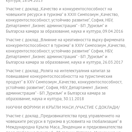
култура, 18.04.2015
Участие с доклад „Качество и конкурентоспособност на
човешките ресурси в туризма“ в XXIII Симпозиум „Качество,
конкурентоспособност, устойчиво развитие“, София, НБУ,
Департамент „Бизнес администрация“ - БП „Туризъм“ и
Българска камара за образование, наука и култура, 09.04.2016
Участие с доклад „Влияние на креативността върху фирмената
конкурентоспособност в туризма“ в XХIV Симпозиум „Качество,
конкурентоспособност, устойчиво развитие“ София, НБУ,
Департамент „Бизнес администрация“ - БП „Туризъм“ и
Българска камара за образование, наука и култура, 26.03.2017
Участие с доклад „Ролята на интелектуалния капитал за
повишаване конкурентоспособността на туристическия
продукт“ в XХV Симпозиум „Качество, конкурентоспособност,
устойчиво развитие“, София, НБУ, Департамент „Бизнес
администрация“ - БП „Туризъм“ и Българска камара за
образование, наука и култура, 30.11.2018
НАУЧНИ ФОРУМИ И КРЪГЛИ МАСИ /УЧАСТИЕ С ДОКЛАДИ/
Участие с доклад „Предизвикателства пред управлението на
човешките ресурси в туризма в условията на глобализация“ в
Международна Кръгла Маса, „Тенденции и предизвикателства