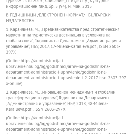
туризъм: лято 2015”, Списание „Life @ City“, Културно-
информационен гайд, бр. 5 (94), м. Май, 2015
В ГОДИШНИЦИ /ЕЛЕКТРОНЕН ФОРМАТ/ - БЪЛГАРСКИ
ИЗДАТЕЛСТВА
1. Караилиева, М., „Предизвикателства пред стратегическия
маркетинг на туристическа дестинация в условията на
глобализация“, Годишник на Департамент „Администрация и
управление“, НБУ, 2017, 17-Milena-Karailieva.pdf , ISSN 2603-
297X
(Online https://administracija-i-
upravlenie.nbu.bg/bg/godishnici/arhiv-na-godishnik-na-
departament-administraciq-i-upravlenie/godishnik-na-
departament-administraciq-i-upravlenie-t-2-2017-issn-2603-297-
x-online)
2. Караилиева, М., „Иновационен мениджмънт и глобални
трансформации в туризма“, Годишник на Департамент
„Администрация и управление“, НБУ, 2018, 48-Milena-
Karailieva.pdf , ISSN 2603-297X
(Online https://administracija-i-
upravlenie.nbu.bg/bg/godishnici/arhiv-na-godishnik-na-
departament-administraciq-i-upravlenie/godishnik-na-