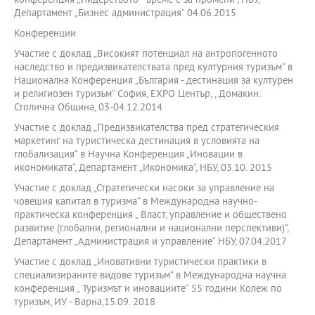
конференция „Лидерството - време е за промени“, НБУ,
Департамент „Бизнес администрация“ 04.06.2015
Конференции
Участие с доклад „Високият потенциал на антропогенното
наследство и предизвикателствата пред културния туризъм“ в
Национална Конференция „България - дестинация за културен
и религиозен туризъм“ София, ЕХРО Център, , Домакин:
Столична Община, 03-04.12.2014
Участие с доклад „Предизвикателства пред стратегическия
маркетинг на туристическа дестинация в условията на
глобализация“ в Научна Конференция „Иновации в
икономиката“, Департамент „Икономика“, НБУ, 03.10. 2015
Участие с доклад „Стратегически насоки за управление на
човешия капитал в туризма“ в Международна научно-
практическа конференция „ Власт, управление и обществено
развитие (глобални, регионални и национални перспективи)”,
Департамент „Администрация и управление“ НБУ, 07.04.2017
Участие с доклад „Иновативни туристически практики в
специализираните видове туризъм“ в Международна научна
конференция „ Туризмът и иновациите“ 55 години Колеж по
туризъм, ИУ - Варна,15.09. 2018