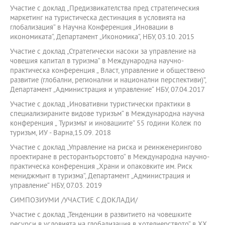
Участие с доклад „Предизвикателства пред стратегическия
маркетинг на туристическа дестинация в условията на
глобализация“ в Научна Конференция „Иновации в
икономиката“, Департамент „Икономика“, НБУ, 03.10. 2015
Участие с доклад „Стратегически насоки за управление на
човешия капитал в туризма“ в Международна научно-
практическа конференция „ Власт, управление и обществено
развитие (глобални, регионални и национални перспективи)”,
Департамент „Администрация и управление“ НБУ, 07.04.2017
Участие с доклад „Иновативни туристически практики в
специализираните видове туризъм“ в Международна научна
конференция „ Туризмът и иновациите“ 55 години Колеж по
туризъм, ИУ - Варна,15.09. 2018
Участие с доклад „Управление на риска и реинженерингово
проектиране в ресторантьорстовто“ в Международна научно-
практическа конференция „Храни и опаковките им. Риск
мениджмънт в туризма“, Департамент „Администрация и
управление“ НБУ, 07.03. 2019
СИМПОЗИУМИ /УЧАСТИЕ С ДОКЛАДИ/
Участие с доклад „Тенденции в развитието на човешките
ресурси в условията на глобализация в хотелиерството“ в XX