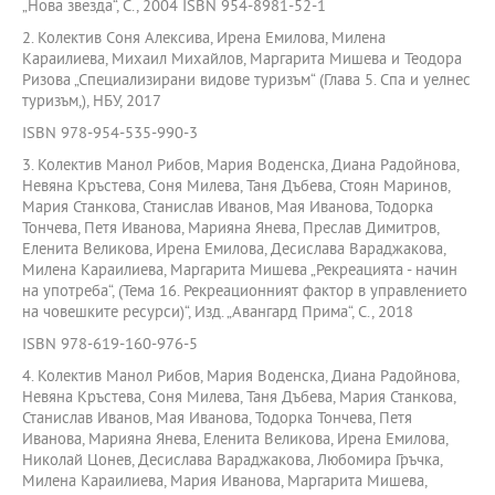
„Нова звезда“, С., 2004 ISBN 954-8981-52-1
2. Колектив Соня Алексива, Ирена Емилова, Милена
Караилиева, Михаил Михайлов, Маргарита Мишева и Теодора
Ризова „Специализирани видове туризъм“ (Глава 5. Спа и уелнес
туризъм,), НБУ, 2017
ISBN 978-954-535-990-3
3. Колектив Манол Рибов, Мария Воденска, Диана Радойнова,
Невяна Кръстева, Соня Милева, Таня Дъбева, Стоян Маринов,
Мария Станкова, Станислав Иванов, Мая Иванова, Тодорка
Тончева, Петя Иванова, Марияна Янева, Преслав Димитров,
Еленита Великова, Ирена Емилова, Десислава Вараджакова,
Милена Караилиева, Маргарита Мишева „Рекреацията - начин
на употреба“, (Тема 16. Рекреационният фактор в управлението
на човешките ресурси)“, Изд. „Авангард Прима“, С., 2018
ISBN 978-619-160-976-5
4. Колектив Манол Рибов, Мария Воденска, Диана Радойнова,
Невяна Кръстева, Соня Милева, Таня Дъбева, Мария Станкова,
Станислав Иванов, Мая Иванова, Тодорка Тончева, Петя
Иванова, Марияна Янева, Еленита Великова, Ирена Емилова,
Николай Цонев, Десислава Вараджакова, Любомира Гръчка,
Милена Караилиева, Мария Иванова, Маргарита Мишева,