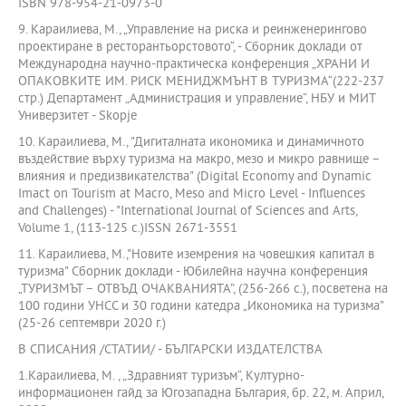
ISBN 978-954-21-0973-0
9. Караилиева, М., „Управление на риска и реинженерингово
проектиране в ресторантьорстовото“, - Сборник доклади от
Международна научно-практическа конференция „ХРАНИ И
ОПАКОВКИТЕ ИМ. РИСК МЕНИДЖМЪНТ В ТУРИЗМА“(222-237
стр.) Департамент „Администрация и управление“, НБУ и МИТ
Универзитет - Skopje
10. Караилиева, М., "Дигиталната икономика и динамичното
въздействие върху туризма на макро, мезо и микро равнище –
влияния и предизвикателства" (Digital Economy and Dynamic
Imact on Tourism at Macro, Meso and Micro Level - Influences
and Challenges) - "International Journal of Sciences and Arts,
Volume 1, (113-125 с.)ISSN 2671-3551
11. Караилиева, М.,"Новите иземрения на човешкия капитал в
туризма" Сборник доклади - Юбилейна научна конференция
„ТУРИЗМЪТ – ОТВЪД ОЧАКВАНИЯТА”, (256-266 с.), посветена на
100 години УНСС и 30 години катедра „Икономика на туризма”
(25-26 септември 2020 г.)
В СПИСАНИЯ /СТАТИИ/ - БЪЛГАРСКИ ИЗДАТЕЛСТВА
1.Караилиева, М. , „Здравният туризъм“, Културно-
информационен гайд за Югозападна България, бр. 22, м. Април,