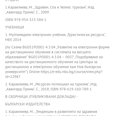
СТУДИИ
1.Караилиева, М. „Здравен, Спа и Уелнес туризъм“, Изд.
„Авангард Прима“, С., 2009
ISBN 978-954-323-584-1
УЧЕБНИЦИ
1. Мултимедиен електронен учебник „Туристически ресурси“,
НБУ, 2014
(по Схема BG051PO001-4.3.04 „Развитие на електронни форми
на дистанционно обучение в системата на висшето
образование“ BG051PO001-4.3.04 – 0037 „Подобряване на
качеството на дистанционното обучение на Центъра за
дистанционно и електронно обучение към Нов български
университет“) Online https://e-edu.nbu.bg/course/view.php?
id=22987
2. Караилиева, М. „Ресурсен потенциал на туризма“, Изд.
„Авангард Прима“, С., 2018, ISBN 978-619-160-789-1
В СБОРНИЦИ /ПУБЛИКУВАНИ ДОКЛАДИ/ -
БЪЛГАРСКИ ИЗДАТЕЛСТВА
1. Караилиева, М., „Тенденции в развитието на здравния