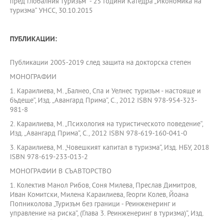
пред глобалния туризъм“ - 25 години Катедра „Икономика на
туризма“ УНСС, 30.10.2015
ПУБЛИКАЦИИ:
Публикации 2005-2019 след защита на докторска степен
МОНОГРАФИИ
1. Караилиева, М. „Балнео, Спа и Уелнес туризъм - настояще и
бъдеще“, Изд. „Авангард Прима“, С., 2012 ISBN 978-954-323-
981-8
2. Караилиева, М. „Психология на туристическото поведение“,
Изд. „Авангард Прима“, С., 2012 ISBN 978-619-160-041-0
3. Караилиева, М. „Човешкият капитал в туризма“, Изд. НБУ, 2018
ISBN 978-619-233-013-2
МОНОГРАФИИ В СЪАВТОРСТВО
1. Колектив Манол Рибов, Соня Милева, Преслав Димитров,
Иван Комитски, Милена Караилиева, Георги Колев, Йоана
Попниколова „Туризъм без граници - Реинженеринг и
управление на риска“, (Глава 3. Реинженеринг в туризма)“, Изд.