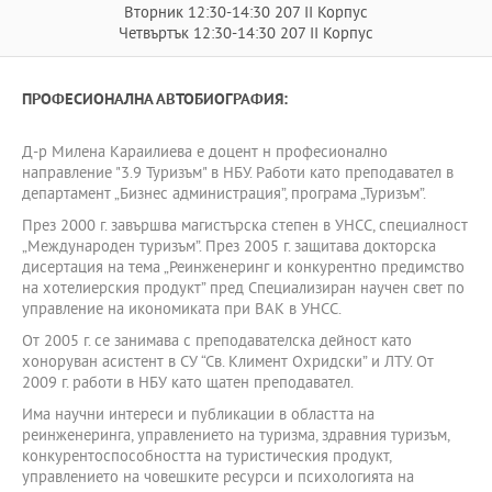
Вторник 12:30-14:30 207 II Корпус
Четвъртък 12:30-14:30 207 II Корпус
ПРОФЕСИОНАЛНА АВТОБИОГРАФИЯ:
Д-р Милена Караилиева е доцент н професионално
направление "3.9 Туризъм" в НБУ. Работи като преподавател в
департамент „Бизнес администрация”, програма „Туризъм”.
През 2000 г. завършва магистърска степен в УНСС, специалност
„Международен туризъм”. През 2005 г. защитава докторска
дисертация на тема „Реинженеринг и конкурентно предимство
на хотелиерския продукт” пред Специализиран научен свет по
управление на икономиката при ВАК в УНСС.
От 2005 г. се занимава с преподавателска дейност като
хоноруван асистент в СУ “Св. Климент Охридски” и ЛТУ. От
2009 г. работи в НБУ като щатен преподавател.
Има научни интереси и публикации в областта на
реинженеринга, управлението на туризма, здравния туризъм,
конкурентоспособността на туристическия продукт,
управлението на човешките ресурси и психологията на