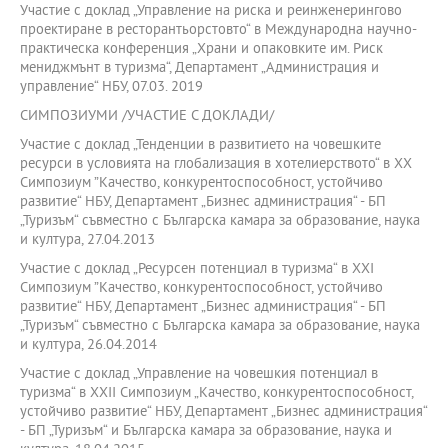
Участие с доклад „Управление на риска и реинженерингово
проектиране в ресторантьорстовто“ в Международна научно-
практическа конференция „Храни и опаковките им. Риск
мениджмънт в туризма“, Департамент „Администрация и
управление“ НБУ, 07.03. 2019
СИМПОЗИУМИ /УЧАСТИЕ С ДОКЛАДИ/
Участие с доклад „Тенденции в развитието на човешките
ресурси в условията на глобализация в хотелиерството“ в XX
Симпозиум ”Качество, конкурентоспособност, устойчиво
развитие“ НБУ, Департамент „Бизнес администрация“ - БП
„Туризъм“ съвместно с Българска камара за образование, наука
и култура, 27.04.2013
Участие с доклад „Ресурсен потенциал в туризма“ в XXI
Симпозиум ”Качество, конкурентоспособност, устойчиво
развитие“ НБУ, Департамент „Бизнес администрация“ - БП
„Туризъм“ съвместно с Българска камара за образование, наука
и култура, 26.04.2014
Участие с доклад „Управление на човешкия потенциал в
туризма“ в XXII Симпозиум „Качество, конкурентоспособност,
устойчиво развитие“ НБУ, Департамент „Бизнес администрация“
- БП „Туризъм“ и Българска камара за образование, наука и