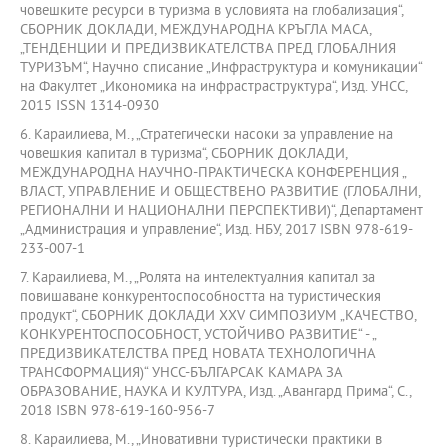
човешките ресурси в туризма в условията на глобализация“,
СБОРНИК ДОКЛАДИ, МЕЖДУНАРОДНА КРЪГЛА МАСА,
„ТЕНДЕНЦИИ И ПРЕДИЗВИКАТЕЛСТВА ПРЕД ГЛОБАЛНИЯ
ТУРИЗЪМ“, Научно списание „Инфраструктура и комуникации“
на Факултет „Икономика на инфрастраструктура“, Изд. УНСС,
2015 ISSN 1314-0930
6. Караилиева, М., „Стратегически насоки за управление на
човешкия капитал в туризма“, СБОРНИК ДОКЛАДИ,
МЕЖДУНАРОДНА НАУЧНО-ПРАКТИЧЕСКА КОНФЕРЕНЦИЯ „
ВЛАСТ, УПРАВЛЕНИЕ И ОБЩЕСТВЕНО РАЗВИТИЕ (ГЛОБАЛНИ,
РЕГИОНАЛНИ И НАЦИОНАЛНИ ПЕРСПЕКТИВИ)“, Департамент
„Администрация и управление“, Изд. НБУ, 2017 ISBN 978-619-
233-007-1
7. Караилиева, М., „Ролята на интелектуалния капитал за
повишаване конкурентоспособността на туристическия
продукт“, СБОРНИК ДОКЛАДИ XXV СИМПОЗИУМ „КАЧЕСТВО,
КОНКУРЕНТОСПОСОБНОСТ, УСТОЙЧИВО РАЗВИТИЕ“ - „
ПРЕДИЗВИКАТЕЛСТВА ПРЕД НОВАТА ТЕХНОЛОГИЧНА
ТРАНСФОРМАЦИЯ)“ УНСС-БЪЛГАРСАК КАМАРА ЗА
ОБРАЗОВАНИЕ, НАУКА И КУЛТУРА, Изд. „Авангард Прима“, С.,
2018 ISBN 978-619-160-956-7
8. Караилиева, М., „Иновативни туристически практики в