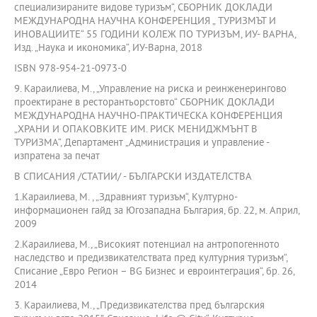
специализираните видове туризъм“, СБОРНИК ДОКЛАДИ
МЕЖДУНАРОДНА НАУЧНА КОНФЕРЕНЦИЯ „ ТУРИЗМЪТ И
ИНОВАЦИИТЕ“ 55 ГОДИНИ КОЛЕЖ ПО ТУРИЗЪМ, ИУ- ВАРНА,
Изд. „Наука и икономика“, ИУ-Варна, 2018
ISBN 978-954-21-0973-0
9. Караилиева, М., „Управление на риска и реинженерингово
проектиране в ресторантьорстовто“ СБОРНИК ДОКЛАДИ
МЕЖДУНАРОДНА НАУЧНО-ПРАКТИЧЕСКА КОНФЕРЕНЦИЯ
„ХРАНИ И ОПАКОВКИТЕ ИМ. РИСК МЕНИДЖМЪНТ В
ТУРИЗМА“, Департамент „Администрация и управление -
изпратена за печат
В СПИСАНИЯ /СТАТИИ/ - БЪЛГАРСКИ ИЗДАТЕЛСТВА
1.Караилиева, М. , „Здравният туризъм“, Културно-
информационен гайд за Югозападна България, бр. 22, м. Април,
2009
2.Караилиева, М., „Високият потенциал на антропогенното
наследство и предизвикателствата пред културния туризъм“,
Списание „Евро Регион – BG Бизнес и евроинтеграция“, бр. 26,
2014
3. Караилиева, М., „Предизвикателства пред българския