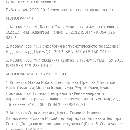
туристическото поведение.
Публикации 2005-2019 след защита на докторска степен
МОНОГРАФИИ
1. Караилиева, М. „Балнео, Спа и Уелнес туризъм - настояще и
бъдеще“, Изд. „Авангард Прима“, С., 2012 ISBN 978-954-323-
981-8
2. Караилиева, М. „Психология на туристическото поведение“,
Изд. „Авангард Прима“, С., 2012 ISBN 978-619-160-041-0
3. Караилиева, М. „Човешкият капитал в туризма“, Изд. НБУ, 2018
ISBN 978-619-233-013-2
МОНОГРАФИИ В СЪАВТОРСТВО
1. Колектив Манол Рибов, Соня Милева, Преслав Димитров,
Иван Комитски, Милена Караилиева, Георги Колев, Йоана
Попниколова „Туризъм без граници - Реинженеринг и
управление на риска“, (Глава 3. Реинженеринг в туризма)“, Изд.
„Нова звезда“, С., 2004 ISBN 954-8981-52-1
2. Колектив Соня Алексива, Ирена Емилова, Милена
Караилиева, Михаил Михайлов, Маргарита Мишева и Теодора
Ризова „Специализирани видове туризъм“ (Глава 5. Спа и уелнес
туризъм,), НБУ, 2017