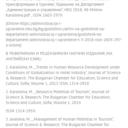
трансформации в туризма“, Годишник на Департамент
„Администрация и управление“, НБУ, 2018, 48-Milena-
Karailieva.pdf , ISSN 2603-297X
(Online https://administracija-i-
upravlenie.nbu.bg/bg/godishnici/arhiv-na-godishnik-na-
departament-administraciq-i-upravlenie/godishnik-na-
departament-administraciq-i-upravlenie-t-3-2018-issn-2603-297-
x-online)
В РЕФЕРИРАНИ И РЕЦЕНЗИРАНИ НАУЧНИ ИЗДАНИЯ /НА
АНГЛИЙСКИ ЕЗИК/
1. Karailieva, М., „Trends in Human Resource Development under
Conditions of Globalization in Hotel Industry“, Journal of Science
& Research, The Bulgarian Chamber for Education, Science and
Culture, Sofia, Volume 1, 2013 ISSN 1314-295X
2. Karailieva, М., „Resource Potential of Tourism“, Journal of
Science & Research, The Bulgarian Chamber for Education,
Science and Culture, Sofia, Volume 1, 2014
ISSN 1314-295X
3. arailieva, М., „Маnagement of Human Potential in Tourism“,
Journal of Science & Research, The Bulgarian Chamber for