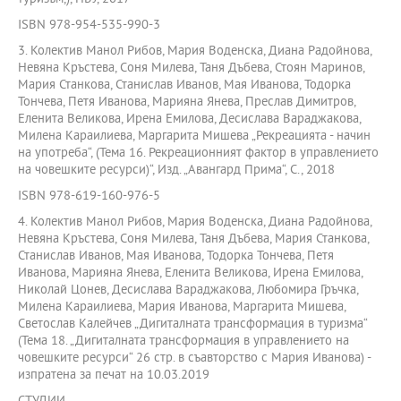
ISBN 978-954-535-990-3
3. Колектив Манол Рибов, Мария Воденска, Диана Радойнова,
Невяна Кръстева, Соня Милева, Таня Дъбева, Стоян Маринов,
Мария Станкова, Станислав Иванов, Мая Иванова, Тодорка
Тончева, Петя Иванова, Марияна Янева, Преслав Димитров,
Еленита Великова, Ирена Емилова, Десислава Вараджакова,
Милена Караилиева, Маргарита Мишева „Рекреацията - начин
на употреба“, (Тема 16. Рекреационният фактор в управлението
на човешките ресурси)“, Изд. „Авангард Прима“, С., 2018
ISBN 978-619-160-976-5
4. Колектив Манол Рибов, Мария Воденска, Диана Радойнова,
Невяна Кръстева, Соня Милева, Таня Дъбева, Мария Станкова,
Станислав Иванов, Мая Иванова, Тодорка Тончева, Петя
Иванова, Марияна Янева, Еленита Великова, Ирена Емилова,
Николай Цонев, Десислава Вараджакова, Любомира Гръчка,
Милена Караилиева, Мария Иванова, Маргарита Мишева,
Светослав Калейчев „Дигиталната трансформация в туризма“
(Тема 18. „Дигиталната трансформация в управлението на
човешките ресурси“ 26 стр. в съавторство с Мария Иванова) -
изпратена за печат на 10.03.2019