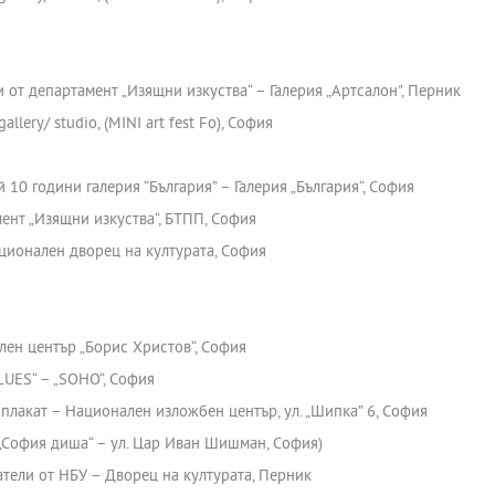
 от департамент „Изящни изкуства“ – Галерия „Артсалон", Перник
lery/ studio, (MINI art fest Fo), София
 10 години галерия “България” – Галерия „България“, София
ент „Изящни изкуства“, БТПП, София
ационален дворец на културата, София
лен център „Борис Христов“, София
UES“ – „SOHO“, София
лакат – Национален изложбен център, ул. „Шипка” 6, София
 „София диша“ – ул. Цар Иван Шишман, София)
тели от НБУ – Дворец на културата, Перник