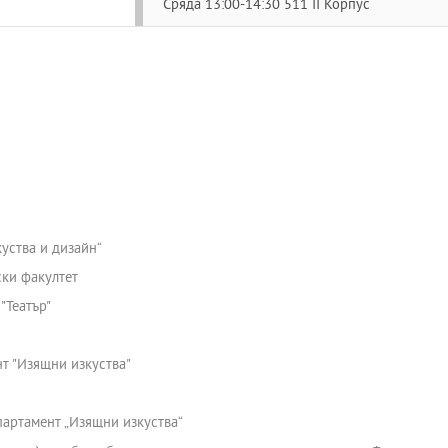
Сряда 13:00-14:30 511 II Корпус
уства и дизайн“
ски факултет
"Театър"
нт "Изящни изкуства"
партамент „Изящни изкуства“