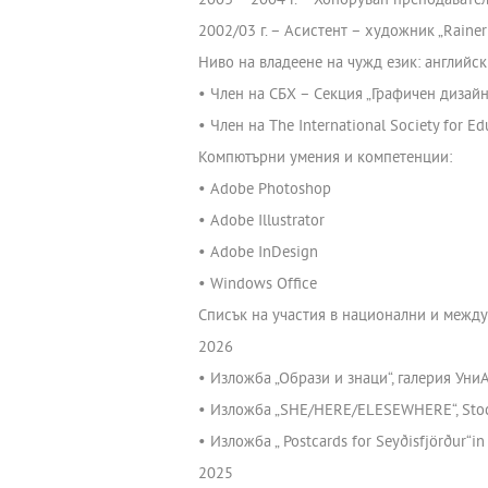
2003 – 2004 г. – Хоноруван преподавател
2002/03 г. – Асистент – художник „Rainer
Ниво на владеене на чужд език: английск
• Член на СБХ – Секция „Графичен дизайн
• Член на The International Society for E
Компютърни умения и компетенции:
• Adobe Photoshop
• Adobe Illustrator
• Adobe InDesign
• Windows Office
Списък на участия в национални и между
2026
• Изложба „Образи и знаци“, галерия Уни
• Изложба „SHE/HERE/ELESEWHERE“, Stockt
• Изложба „ Postcards for Seyðisfjörður“
2025