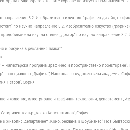
иректор) на общообразователните курсове по изкуства към Факултет з
о направление 8.2. Изобразително изкуство (графичен дизайн, графи
стент“ по научно направление 8.2. Изобразително изкуство (графиче
 придобиване на научна степен „доктор“ по научно направление 8.2.
ия и рисунка в рекламния плакат“
в
р“ – магистърска програма „Графично и пространствено проектиране“,
ър“ – специалност „Графика“, Национална художествена академия, Соф
лия Петров“, София
ване и живопис, илюстриране и графични технологии, департамент „Из
, Сатиричен театър „Алеко Константинов“, София
не и живопис, департамент „Кино, реклама и шоубизнес“, Нов българск