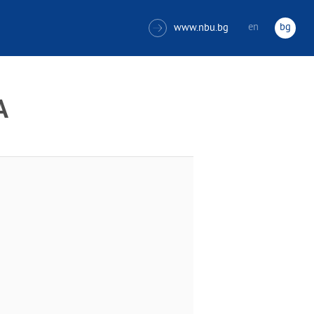
en
bg
www.nbu.bg

А