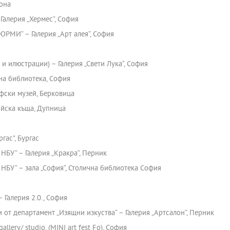
лона
Галерия „Хермес“, София
МИ“ – Галерия „Арт алея“, София
и илюстрации) – Галерия „Свети Лука“, София
чна библиотека, София
фски музей, Берковица
йска къща, Дупница
гас", Бургас
НБУ“ – Галерия „Кракра“, Перник
 НБУ“ – зала „София“, Столична библиотека София
 Галерия 2.0., София
 от департамент „Изящни изкуства“ – Галерия „Артсалон“, Перник
lery/ studio, (MINI art fest Fo), София