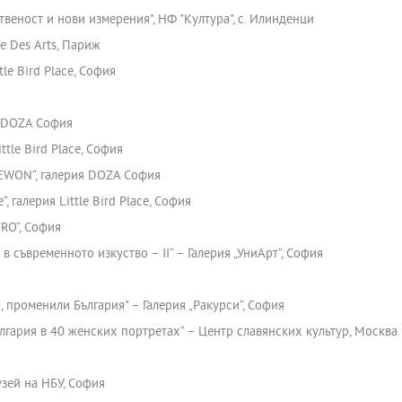
веност и нови измерения", НФ "Култура", с. Илинденци
lе Des Arts, Париж
tle Bird Place, София
я DOZA София
ttle Bird Place, София
EWON“, галерия DOZA София
 галерия Little Bird Place, София
TRO“, София
в съвременното изкуство – II“ – Галерия „УниАрт“, София
, променили България" – Галерия „Ракурси“, София
лгария в 40 женских портретах“ – Центр славянских культур, Москва
зей на НБУ, София