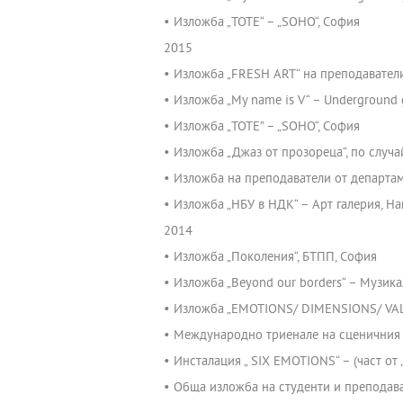
• Изложба „TOTE“ – „SOHO“, София
2015
• Изложба „FRESH ART“ на преподаватели
• Изложба „My name is V“ – Underground gal
• Изложба „TOTE” – „SOHO“, София
• Изложба „Джаз от прозореца“, по случай
• Изложба на преподаватели от департам
• Изложба „НБУ в НДК“ – Арт галерия, Н
2014
• Изложба „Поколения“, БТПП, София
• Изложба „Beyond our borders“ – Музика
• Изложба „EMOTIONS/ DIMENSIONS/ VAL
• Международно триенале на сценичния п
• Инсталация „ SIX EMOTIONS“ – (част от
• Обща изложба на студенти и преподава