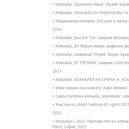
• Изложба „Приказни герои“, Музей "Бори
• Изложба „ Postcards for Seyðisfjörður“i
• Национална изложба „Рисунка и малка п
2024
• Изложба „Una din Trei“, галерия Reziden
• Изложба „XII Форум малки графични фор
• Изложба „Симбиоза“, Музей "Борис Хрис
• Изложба „ОТ ТРЕЗОРА“, галерия Little Bi
2023
• Изложба „АСАМБЛЕЯ НА СРАМА“ и „АСАМ
• Илюстрации към книгата „Карл Велики“ о
• Самостоятелна изложба „shameless“, га
• Участие в LUNAR Festival of Lights 202
2022
• Изложба • 2022 •Групова поп-ъп изложба
Place, София, 2022