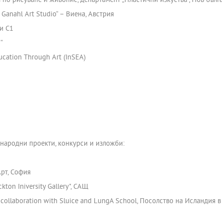
 по рисуване и живопис, департамент „Пластични изкуства“, Нов бълг
 Ganahl Art Studio“ – Виена, Австрия
и C1
“
ducation Through Art (InSEA)
народни проекти, конкурси и изложби:
Арт, София
on Iniversity Gallery", САЩ
in collaboration with Sluice and LungA School, Посолство на Исландия 