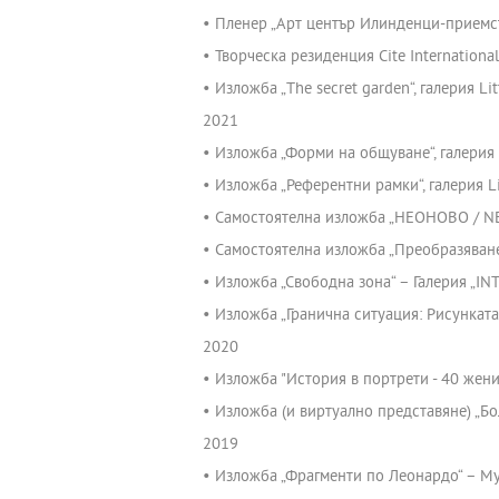
• Пленер „Арт център Илинденци-приемст
• Творческа резиденция Cite Internationa
• Изложба „The secret garden“, галерия Lit
2021
• Изложба „Форми на общуване“, галери
• Изложба „Референтни рамки“, галерия Li
• Самостоятелна изложба „НЕОНОВО / N
• Самостоятелна изложба „Преобразяване“,
• Изложба „Свободна зона“ – Галерия „IN
• Изложба „Гранична ситуация: Рисунката 
2020
• Изложба "История в портрети - 40 жени
• Изложба (и виртуално представяне) „Бо
2019
• Изложба „Фрагменти по Леонардо“ – Му