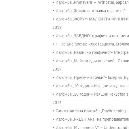
• Изложба „Primavera“ – Arthostal, Барсе
• Изложба „Живопис и малка пластика“ – 
• Изложба „ФОРУМ МАЛКИ ГРАФИЧНИ ФОР
2018
• Изложба „ЗАЕДНО“ (графични потррети 
• I – во Биенале на илюстрацията, Столи
• Изложба „Различно графично“– Етногра
• Изложба „Майски вдъхновения“– Околи
2017
• Изложба „Пресечни точки“– Галерия „Бур
• Изложба „10 години Изящни изкуства в 
• Изложба „10 години Изящни изкуства в
2016
• Самостоятелна изложба „Daydreaming“ –
• Изложба „FRESH ART“ на преподаватели
• Изложба „My name is V“ – Underground gal