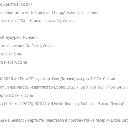
с Христов", София
n collaboration with Sluice and LungA School, Исландия
ластика“, СБХ – Шипка 6, зала 2А, София
ța9, Букурещ, Румъния
ми“, галерия GrafikArt, София
тов", София
rd Place, София
БЛЕЯ АНТИ-АРТ", куратор: Иво Димчев, галерия DOZA, София
т Луиза Генова, Издателство Ерове, 2023 / ISBN 978-619-7736-24-3 / ht
лерия DOZA, София
3 (11-14 май 2023) ЛОКАЦИЯ Hyatt Regency Sofia, пл. „Васил Левски“
 на български артисти, участвали в програмата на галерия Little Bird 