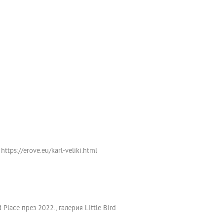
tps://erove.eu/karl-veliki.html
Place през 2022., галерия Little Bird