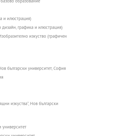
а базово образование
ка и илюстрация)
н дизайн, графика и илюстрация)
 Изобразително изкуство (графичен
 Нов български университет, София
ия
ящни изкуства“, Нов български
и университет