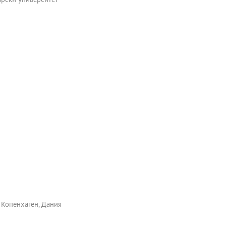
арски университет
в Копенхаген, Дания