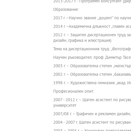
2013-2017 г. - Програмен консултант (д
Образование:
2017 г –Научно звание „доцент“ по научн
2014 г –Академична длъжност „главен аси
2012 г. – Защитен дисертационен труд за
дизайн, графика и илюстрация)
Тема на дисертационния труд: „Фотограф
Научен ръководител: проф. Димитър Тасе
2003 г. – Образователна степен „магистъ
2002 г. – Образователна степен „бакалав
1998 г. – Художествена гимназия „акад. И
Професионален опит:
2007 - 2012 г. – Щатен асистент по рису
университет
2007/08 г. – Графичен и рекламен дизайн
2004 - 2007 г. Щатен асистент по рисува