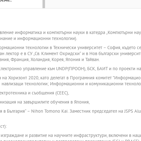
реме:
авление информатика и компютърни науки в катедра „Компютърни нау
знание и информационни технологии).
ормационни технологии в Технически университет – София, където с
н лектор е в СУ „Св. Климент Охридски“ и в Нов български универси
ния, Франция, Холандия, Корея, Япония и Тайван.
о Електронно управление към UNDP(ПРООН), БСК, БАИТ и по проекти 
а на Хоризонт 2020, като делегат в Програмния комитет "Информаци
и навлизащи технологии; Информационни и комуникационни технолог
лектротехника и съобщения (СЕЕС),
ганизация на завършилите обучения в Япония,
 в България“ – Nihon Tomono Kai. Заместник председател на JSPS Alu
ст):
а изграждане и развитие на научните инфраструктури, включени в на