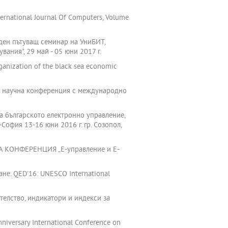
ternational Journal Of Computers, Volume
ден пътуващ семинар на УниБИТ,
ания", 29 май - 05 юни 2017 г.
ganization of the black sea economic
на научна конференция с международно
а българското електроннo управление,
фия 13-16 юни 2016 г. гр. Созопол,
НА КОНФЕРЕНЦИЯ „Е-управление и Е-
не. QED'16: UNESCO International
телство, индикатори и индекси за
iversary International Conference on