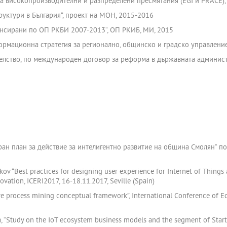
за високопроизводителни и разпределени пресмятания (EGI и PRACE)
руктури в България“, проект на МОН, 2015-2016
ансирани по ОП РКБИ 2007-2013“, ОП РКИБ, МИ, 2015
формационна стратегия за регионално, общинско и градско управлени
телство, по международен договор за реформа в държавната админис
иран план за действие за интелигентно развитие на община Смолян“ п
Jekov “Best practices for designing user experience for Internet of Things a
vation, ICERI2017, 16-18.11.2017, Seville (Spain)
are process mining conceptual framework”, International Conference of E
va, “Study on the IoT ecosystem business models and the segment of Start