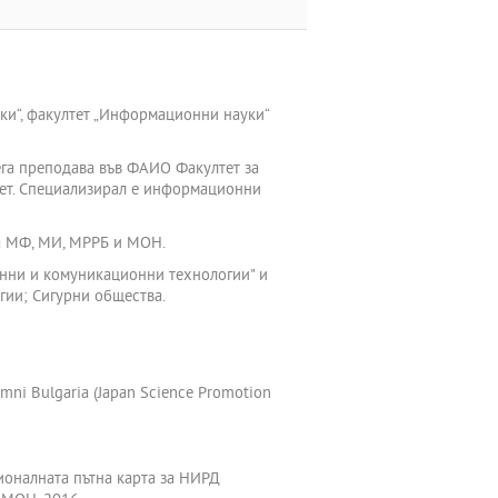
ки“, факултет „Информационни науки“
ега преподава във ФАИО Факултет за
тет. Специализирал е информационни
на МФ, МИ, МРРБ и МОН.
онни и комуникационни технологии" и
ии; Сигурни общества.
mni Bulgaria (Japan Science Promotion
ционалната пътна карта за НИРД