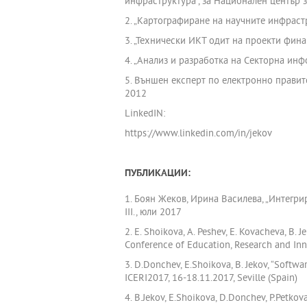
инфраструктура“, за Национален център 
2. „Картографиране на научните инфраст
3. „Технически ИКТ одит на проекти фин
4. „Анализ и разработка на Секторна ин
5. Външен експерт по електронно прави
2012
LinkedIN:
https://www.linkedin.com/in/jekov
ПУБЛИКАЦИИ:
1. Боян Жеков, Ирина Василева, „Интегр
III., юли 2017
2. E. Shoikova, A. Peshev, E. Kovacheva, B. 
Conference of Education, Research and Inno
3. D.Donchev, E.Shoikova, B. Jekov, “Softw
ICERI2017, 16-18.11.2017, Seville (Spain)
4. B.Jekov, E.Shoikova, D.Donchev, P.Petko