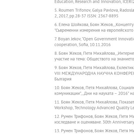
Education, Research and Innovation, ICERI2
5. Roumen Trifonov, Galya Pavlova, Radosl
2, 2017, pp.28-37 ISSN: 2367-8895
6. Елена Шойкова, Боян Жеков, „Концепт
"Съвременни измерения на европейското о
7. Boyan Jekov, “Open Government Innovati
cooperation, Sofia, 10.11.2016
8. Боян Жеков, Петя Михайлова, „Интерн
участие на тема: Обществото на знанието
9. Боян Жеков, Петя Михайлова, Еклекти
VIII МЕЖДУНАРОДНА НАУЧНА КОНФЕРЕНЦИЯ 
България
10. Боян Жеков, Петя Михайлова, Соци
комуникации”, „Дни на науката – 2016” на
11. Боян Жеков, Петя Михайлова, Показа
Workshop, Technology Advanced Quality Le
12. Румен Трифонов, Боян Жеков, Петя М
изследване и оценяване. 30th Anniversary 
13. Румен Трифонов, Боян Жеков, Петя Ми