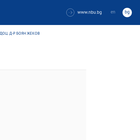
en
bg
www.nbu.bg

 ДОЦ. Д-Р БОЯН ЖЕКОВ