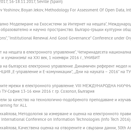
017, 16-18.11.2017, Seville (Spain)
av Yoshinov, Boyan Jekov, Methodology For Assessment Of Open Data, In
уално Моделиране на Екосистеми за Интернет на нещата“, Междунаро
бразователно и научно пространство. Българо-гръцки културни общув
ons”, “Institutional Renewal And Good Governance” Conference under Or
ет на нещата в електронното управление“, Четиринадесета национал
 и хуманизмът на ХХІ век, 1 ноември 2016 г., УНИБИТ
ка на българско електронно управление. Динамичен референт модел н
„Е-управление и Е-комуникации”, „Дни на науката – 2016” на ТУ-Со
алните мрежи в електронното управление. VIII МЕЖДУНАРОДНА НАУЧ
 ТУ-София 13-16 юни 2016 г. гр. Созопол, България
тели за качество на технологично-подобреното преподаване и изучава
arning for ALL
ихайлова, Методология за измерване и оценка на електронното прави
International Conference on Information Technologies (Info Tech 2016)
хайлова, Качествена оценка на отворените и свързани данни, 30th Ann