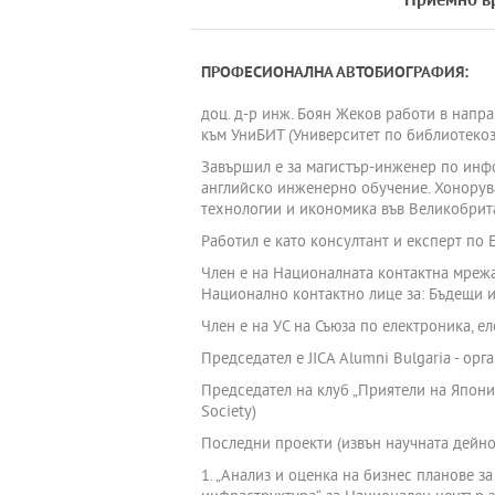
Приемно в
ПРОФЕСИОНАЛНА АВТОБИОГРАФИЯ:
доц. д-р инж. Боян Жеков работи в напр
към УниБИТ (Университет по библиотеко
Завършил е за магистър-инженер по инф
английско инженерно обучение. Хонорува
технологии и икономика във Великобрита
Работил е като консултант и експерт п
Член е на Националната контактна мреж
Национално контактно лице за: Бъдещи 
Член е на УС на Съюза по електроника, е
Председател е JICA Alumni Bulgaria - ор
Председател на клуб „Приятели на Япония
Society)
Последни проекти (извън научната дейно
1. „Анализ и оценка на бизнес планове з