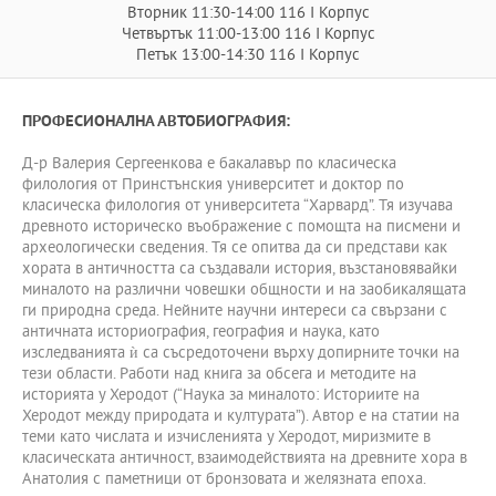
Вторник 11:30-14:00 116 I Корпус
Четвъртък 11:00-13:00 116 I Корпус
Петък 13:00-14:30 116 I Корпус
ПРОФЕСИОНАЛНА АВТОБИОГРАФИЯ:
Д-р Валерия Сергеенкова е бакалавър по класическа
филология от Принстънския университет и доктор по
класическа филология от университета “Харвард”. Тя изучава
древното историческо въображение с помощта на писмени и
археологически сведения. Тя се опитва да си представи как
хората в античността са създавали история, възстановявайки
миналото на различни човешки общности и на заобикалящата
ги природна среда. Нейните научни интереси са свързани с
античната историография, география и наука, като
изследванията ѝ са съсредоточени върху допирните точки на
тези области. Работи над книга за обсега и методите на
историята у Херодот (“Наука за миналото: Историите на
Херодот между природата и културата”). Автор е на статии на
теми като числата и изчисленията у Херодот, миризмите в
класическата античност, взаимодействията на древните хора в
Анатолия с паметници от бронзовата и желязната епоха.