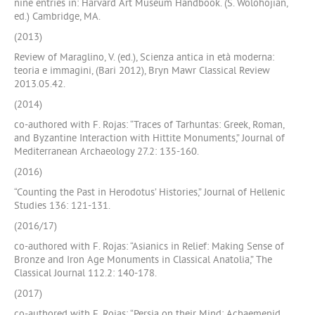
nine entries in: Harvard Art Museum Handbook. (S. Wolohojian,
ed.) Cambridge, MA.
(2013)
Review of Maraglino, V. (ed.), Scienza antica in età moderna:
teoria e immagini, (Bari 2012), Bryn Mawr Classical Review
2013.05.42.
(2014)
co-authored with F. Rojas: “Traces of Tarhuntas: Greek, Roman,
and Byzantine Interaction with Hittite Monuments,” Journal of
Mediterranean Archaeology 27.2: 135-160.
(2016)
“Counting the Past in Herodotus’ Histories,” Journal of Hellenic
Studies 136: 121-131.
(2016/17)
co-authored with F. Rojas: “Asianics in Relief: Making Sense of
Bronze and Iron Age Monuments in Classical Anatolia,” The
Classical Journal 112.2: 140-178.
(2017)
co-authored with F. Rojas: “Persia on their Mind: Achaemenid