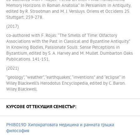
Memory Horizons in Roman Anatolia.” In Persianism in Antiquity,
edited by R. Strootman and M. J. Versluys. Oriens et Occidens 25.
Stuttgart. 259-278.
(2017)
co-authored with F. Rojas: “The Smells of Time: Olfactory
Associations with the Past in Classical and Byzantine Antiquity.”
In Knowing Bodies, Passionate Souls: Sense Perceptions in
Byzantium, edited by S. A. Harvey and M. Mullet. Dumbarton Oaks
Publications. 141-151.
(2021)
“geology”, “weather”, “earthquakes’, “inventions” and “eclipse” in
Wiley Blackwell’s Herodotus Encyclopedia, edited by C. Baron.
Wiley Blackwell.
КУРСОВЕ ОТ ТЕКУЩИЯ СЕМЕСТЪР:
PHIB019D Хипократовата медицина и ранната гръцка
философия