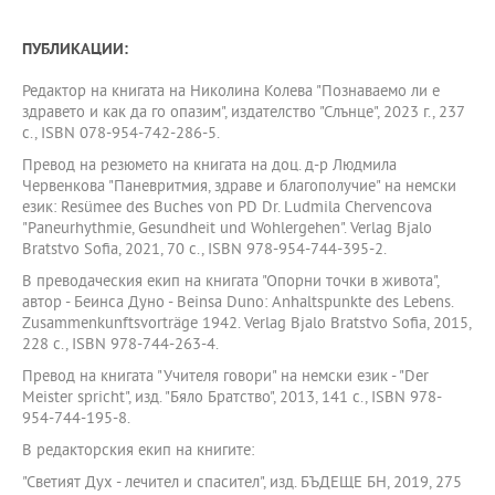
ПУБЛИКАЦИИ:
Редактор на книгата на Николина Колева "Познаваемо ли е
здравето и как да го опазим", издателство "Слънце", 2023 г., 237
с., ISBN 078-954-742-286-5.
Превод на резюмето на книгата на доц. д-р Людмила
Червенкова "Паневритмия, здраве и благополучие" на немски
език: Resümee des Buches von PD Dr. Ludmila Chervencova
"Paneurhythmie, Gesundheit und Wohlergehen". Verlag Bjalo
Bratstvo Sofia, 2021, 70 с., ISBN 978-954-744-395-2.
В преводаческия екип на книгата "Опорни точки в живота",
автор - Беинса Дуно - Beinsa Duno: Anhaltspunkte des Lebens.
Zusammenkunftsvorträge 1942. Verlag Bjalo Bratstvo Sofia, 2015,
228 с., ISBN 978-744-263-4.
Превод на книгата "Учителя говори" на немски език - "Der
Meister spricht", изд. "Бяло Братство", 2013, 141 с., ISBN 978-
954-744-195-8.
В редакторския екип на книгите:
"Светият Дух - лечител и спасител", изд. БЪДЕЩЕ БН, 2019, 275