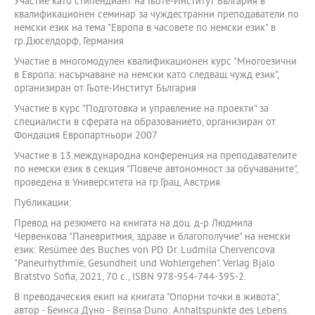
Участие като стипендиант на Гьоте-Институт България в
квалификационен семинар за чуждестранни преподаватели по
немски език на тема "Европа в часовете по немски език" в
гр.Дюселдорф, Германия
Участие в многомодулен квалификационен курс "Многоезични
в Европа: насърчаване на немски като следващ чужд език",
организиран от Гьоте-Институт България
Участие в курс "Подготовка и управление на проекти" за
специалисти в сферата на образованието, организиран от
Фондация Европартньори 2007
Участие в 13.международна конференция на преподавателите
по немски език в секция "Повече автономност за обучаваните",
проведена в Университета на гр.Грац, Австрия
Публикации:
Превод на резюмето на книгата на доц. д-р Людмила
Червенкова "Паневритмия, здраве и благополучие" на немски
език: Resümee des Buches von PD Dr. Ludmila Chervencova
"Paneurhythmie, Gesundheit und Wohlergehen". Verlag Bjalo
Bratstvo Sofia, 2021, 70 с., ISBN 978-954-744-395-2.
В преводаческия екип на книгата "Опорни точки в живота",
автор - Беинса Дуно - Beinsa Duno: Anhaltspunkte des Lebens.