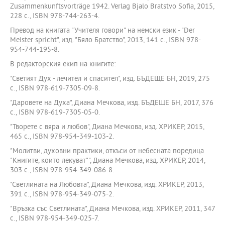
Zusammenkunftsvorträge 1942. Verlag Bjalo Bratstvo Sofia, 2015,
228 с., ISBN 978-744-263-4.
Превод на книгата "Учителя говори" на немски език - "Der
Meister spricht", изд. "Бяло Братство", 2013, 141 с., ISBN 978-
954-744-195-8.
В редакторския екип на книгите:
"Светият Дух - лечител и спасител", изд. БЪДЕЩЕ БН, 2019, 275
с., ISBN 978-619-7305-09-8.
"Даровете на Духа", Диана Мечкова, изд. БЪДЕЩЕ БН, 2017, 376
с., ISBN 978-619-7305-05-0.
"Творете с вяра и любов", Диана Мечкова, изд. ХРИКЕР, 2015,
465 с., ISBN 978-954-349-103-2.
"Молитви, духовни практики, откъси от небесната поредица
"Книгите, които лекуват"", Диана Мечкова, изд. ХРИКЕР, 2014,
303 с., ISBN 978-954-349-086-8.
"Светлината на Любовта", Диана Мечкова, изд. ХРИКЕР, 2013,
391 с., ISBN 978-954-349-075-2.
"Връзка със Светлината", Диана Мечкова, изд. ХРИКЕР, 2011, 347
с., ISBN 978-954-349-025-7.