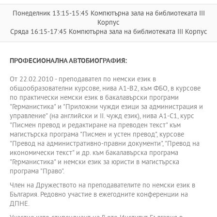
Понеделник 13:15-15:45 Компютърна зала на библиотеката ІІІ
Корпус
Сряда 16:15-17:45 Компютърна зала на библиотеката ІІІ Корпус
ПРОФЕСИОНАЛНА АВТОБИОГРАФИЯ:
От 22.02.2010 - преподавател по немски език в
общообразователни курсове, нива А1-В2, към ФБО, в курсове
по практически немски език в бакалавърски програми
"Германистика" и "Приложни чужди езици за администрация и
управление" (на английски и II. чужд език), нива А1-С1, курс
"Писмен превод и редактиране на преводен текст" към
магистърска програма "Писмен и устен превод", курсове
"Превод на административно-правни документи", "Превод на
икономически текст" и др. към бакалавърска програма
"Германистика" и немски език за юристи в магистърска
програма "Право".
Член на Дружеството на преподавателите по немски език в
България. Редовно участие в ежегодните конференции на
ДПНЕ.