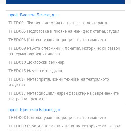
проф. Виолета Дечева, д.н.
THED001 Теория и история на театъра за докторанти
THED003 Подготовка и писане на манифест, статия, студия
THED008 Контекстуални подходи в театрознанието
THED009 Работа с термини и понятия. Исторически развой
на терминологичния апарат.
THED010 Докторски семинар
THED013 Научно изследване
THED014 Интерпретационни техники на театралното
изкуство
THED017 Интердисциплинарен характер на съвременните
театрални практики
проф. Кристиан Банков, д.н.
THED008 Контекстуални подходи в театрознанието
THED009 Работа с термини и понятия. Исторически развой