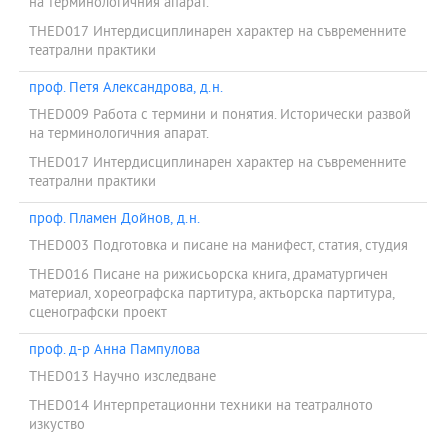
на терминологичния апарат.
THED017 Интердисциплинарен характер на съвременните
театрални практики
проф. Петя Александрова, д.н.
THED009 Работа с термини и понятия. Исторически развой
на терминологичния апарат.
THED017 Интердисциплинарен характер на съвременните
театрални практики
проф. Пламен Дойнов, д.н.
THED003 Подготовка и писане на манифест, статия, студия
THED016 Писане на рижисьорска книга, драматургичен
материал, хореографска партитура, актьорска партитура,
сценографски проект
проф. д-р Анна Пампулова
THED013 Научно изследване
THED014 Интерпретационни техники на театралното
изкуство