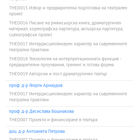
THED015 Избор и предварителна подготовка на театрален
проект
THED016 Писане на рижисьорска книга, драматургичен
материал, хореографска партитура, актьорска партитура,
сценографски проект
THED017 Интердисциплинарен характер на съвременните
театрални практики
THED018 Технология на интерпретационната функция -
предварителни проучвания, тренинг и готова форма
THED019 Авторски и пост-драматургичен театър
проф. д-р Георги Арнаудов
THED017 Интердисциплинарен характер на съвременните
театрални практики
проф. д-р Десислава Бошнакова
THED007 Проекти и финансиране в театъра
доц. д-р Антоанета Петрова