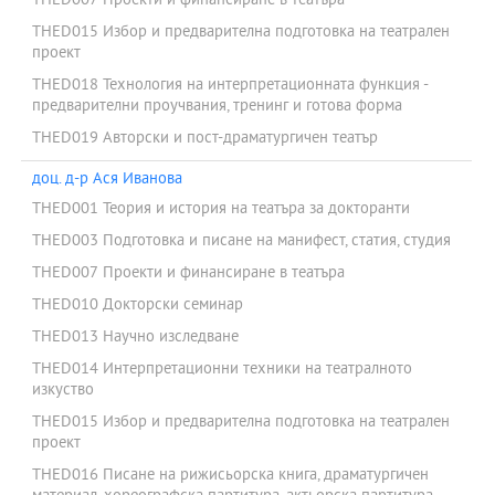
THED007 Проекти и финансиране в театъра
THED015 Избор и предварителна подготовка на театрален
проект
THED018 Технология на интерпретационната функция -
предварителни проучвания, тренинг и готова форма
THED019 Авторски и пост-драматургичен театър
доц. д-р Ася Иванова
THED001 Теория и история на театъра за докторанти
THED003 Подготовка и писане на манифест, статия, студия
THED007 Проекти и финансиране в театъра
THED010 Докторски семинар
THED013 Научно изследване
THED014 Интерпретационни техники на театралното
изкуство
THED015 Избор и предварителна подготовка на театрален
проект
THED016 Писане на рижисьорска книга, драматургичен