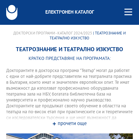
ЕЛЕКТРОНЕН КАТАЛОГ
ДОКТОРСКИ ПРОГРАМИ - КАТАЛОГ 2024/2025
| ТЕАТРОЗНАНИЕ И
ТЕАТРАЛНО ИЗКУСТВО
ТЕАТРОЗНАНИЕ И ТЕАТРАЛНО ИЗКУСТВО
КРАТКО ПРЕДСТАВЯНЕ НА ПРОГРАМАТА:
Докторантите в докторска програма "Театър" могат да работят
с едни от най-добрите представители на театралната практика
в България, които имат и значителен европейски опит. Те имат
възможност да използват професионално оборудваната
театрална зала на НБУ, богатата библиотечна база на
университета и професионално научно ръководство.
Докторантите ще продължат своето обучение в областта на
театъра на по-висок етап при практическите си и теоретичните
си изследователски търсения и ще имат възможност да
прочети още
участват в организираните традиционни научни конференции
и школи на НБУ с международно участие. Изнесените доклади
носят кредити и се отпечатват в съответните сборници