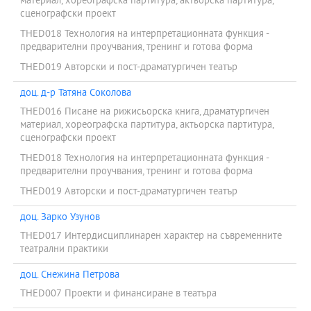
материал, хореографска партитура, актьорска партитура,
сценографски проект
THED018 Технология на интерпретационната функция -
предварителни проучвания, тренинг и готова форма
THED019 Авторски и пост-драматургичен театър
доц. д-р Татяна Соколова
THED016 Писане на рижисьорска книга, драматургичен
материал, хореографска партитура, актьорска партитура,
сценографски проект
THED018 Технология на интерпретационната функция -
предварителни проучвания, тренинг и готова форма
THED019 Авторски и пост-драматургичен театър
доц. Зарко Узунов
THED017 Интердисциплинарен характер на съвременните
театрални практики
доц. Снежина Петрова
THED007 Проекти и финансиране в театъра