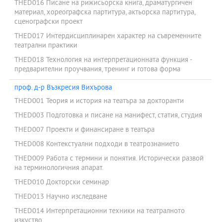
THED016 Писане на рижисьорска книга, драматургичен
материал, хореографска партитура, актьорска партитура,
сценографски проект
THED017 Интердисциплинарен характер на съвременните
театрални практики
THED018 Технология на интерпретационната функция -
предварителни проучвания, тренинг и готова форма
проф. д-р Възкресия Вихърова
THED001 Теория и история на театъра за докторанти
THED003 Подготовка и писане на манифест, статия, студия
THED007 Проекти и финансиране в театъра
THED008 Контекстуални подходи в театрознанието
THED009 Работа с термини и понятия. Исторически развой
на терминологичния апарат.
THED010 Докторски семинар
THED013 Научно изследване
THED014 Интерпретационни техники на театралното
изкуство