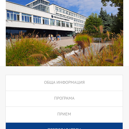
сферата на международните комуникации. Основният акцент
на програмата е върху подготвянето на специалисти със
знания и опит за работа в международен контекст. Значението
на междукулутрните комуникации нараства с бързи темпове,
следвайки процесите на глобализация. Организациите - частни
и държавни - имат нужда от подготвени експерти, които умеят
да планират, реализират и оценяват комуникационни
кампании, насочени към различни културни групи и общности.
Важен елемент от учебния процес е студентската мобилност
по програма Еразъм. За втория или третия семестър на
обучение на студентите в МП Международни бизнес
комуникации ще се препоръча да кандидатстват за студентски
обмен в партньорски университети.
ОБЩА ИНФОРМАЦИЯ
ПРОГРАМА
ПРИЕМ