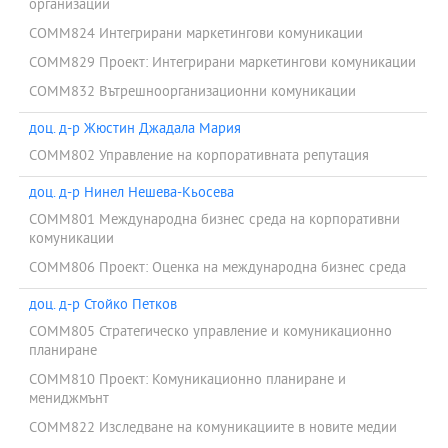
организации
COMM824 Интегрирани маркетингови комуникации
COMM829 Проект: Интегрирани маркетингови комуникации
COMM832 Вътрешноорганизационни комуникации
доц. д-р Жюстин Джадала Мария
COMM802 Управление на корпоративната репутация
доц. д-р Нинел Нешева-Кьосева
COMM801 Meждународна бизнес среда на корпоративни
комуникации
COMM806 Проект: Оценка на международна бизнес среда
доц. д-р Стойко Петков
COMM805 Стратегическо управление и комуникационно
планиране
COMM810 Проект: Комуникационно планиране и
мениджмънт
COMM822 Изследване на комуникациите в новите медии