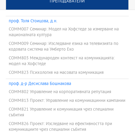
ПРЕПОДАВАТЕЛИ
проф. Толя Стоицова, д.н.
COMM007 Семинар: Модел на Хофстеде за измерване на
националната култура
COMM009 Семинар: Изследване езика на телевизията по
кодовата система на Умберто Еко
COMM803 Международен контекст на комуникацията:
модел на Хофстеде
COMM823 Психология на масовата комуникация
проф. д-р Десислава Бошнакова
COMM802 Управление на корпоративната репутация
COMM813 Проект: Управление на комуникацинни кампании
COMM821 Управление и комуникация чрез специални
събития
COMM826 Проект: Изследване на ефективността при
комуникациите чрез специални събития