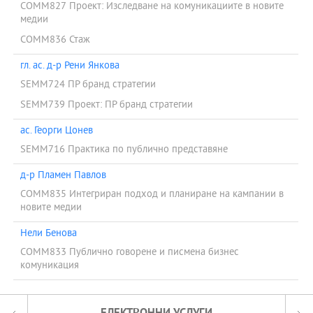
COMM827 Проект: Изследване на комуникациите в новите
медии
COMM836 Стаж
гл. ас. д-р Рени Янкова
SEMM724 ПР бранд стратегии
SEMM739 Проект: ПР бранд стратегии
ас. Георги Цонев
SEMM716 Практика по публично представяне
д-р Пламен Павлов
COMM835 Интегриран подход и планиране на кампании в
новите медии
Нели Бенова
COMM833 Публично говорене и писмена бизнес
комуникация