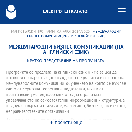
ЕЛЕКТРОНЕН КАТАЛОГ
МАГИСТЪРСКИ ПРОГРАМИ - КАТАЛОГ 2024/2025
| МЕЖДУНАРОДНИ
БИЗНЕС КОМУНИКАЦИИ (НА АНГЛИЙСКИ ЕЗИК)
МЕЖДУНАРОДНИ БИЗНЕС КОМУНИКАЦИИ (НА
АНГЛИЙСКИ ЕЗИК)
КРАТКО ПРЕДСТАВЯНЕ НА ПРОГРАМАТА:
Програмата се предлага на английски език и има за цел да
отговори на нарастващата нужда от специалисти в сферата на
международните комуникации, обучението на които се нуждае
както от сериозна теоретична подготовка, така и от
практически умения, насочени от една страна към
управляването на самостоятелни информационни структури, а
от друга - свързани с медиите, маркетинга, бизнеса, политиката,
неправителствените организации.
Философията на програмата е съобразена, от една страна, с
прочети още
философията на Нов български университет, а от друга страна
с наложилите се вече стандарти за обучение и образование в