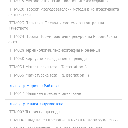
ITTM019 Методология на лингвистичните изследвания
ITTM020 Проект: Изследователски методи в контрастивната
лингвистика
ITTM023 Практика: Превод и системи за контрол на
качеството
ITTM024 Проект: Терминологични ресурси на Европейския
съюз
ITTM028 Терминология, лексикография и речници
ITTM030 Корпусни изследвания в превода
ITTM034 Магистърска теза I (Dissertation I)
ITTM035 Магистърска теза II (Dissertation II)
гл. ас. д-р Марияна Райкова
ITTM017 Машинен превод – оценяване
гл. ас. д-р Милка Хаджикотева
ITTM002 Теория на превода
ITTM006 Симултанен превод (английски и втори чужд език)