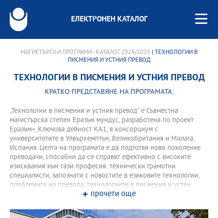
ЕЛЕКТРОНЕН КАТАЛОГ
МАГИСТЪРСКИ ПРОГРАМИ - КАТАЛОГ 2024/2025
| ТЕХНОЛОГИИ В
ПИСМЕНИЯ И УСТНИЯ ПРЕВОД
ТЕХНОЛОГИИ В ПИСМЕНИЯ И УСТНИЯ ПРЕВОД
КРАТКО ПРЕДСТАВЯНЕ НА ПРОГРАМАТА:
„Технологии в писмения и устния превод“ е Съвместна
магистърска степен Еразъм мундус, разработена по проект
Еразъм+, Ключова дейност КА1, в консорциум с
университетите в Улвърхемптън, Великобритания и Малага,
Испания. Целта на програмата е да подготвя ново поколение
преводачи, способни да се справят ефективно с високите
изисквания към тази професия: технически грамотни
специалисти, запознати с новостите в езиковите технологии,
проблемите на превода, технологиите в писмения и устен
прочети още
превод, електронните езикови ресурси в помощ на преводача.
Програмата предлага теоретични курсове по структурна,
корпусна и компютърна лингвистика и проблеми на превода,