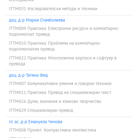
изследвания
ITTM031 Изследователски методи и техники
доц. д-р Мария Стамболиева
ITTM009 Практика: Електронни ресурси и компютърно-
подпомогнат превод
ITTM010 Практика: Проблеми на компютърно-
подпомогнатия превод
ITTM022 Практика: Многоезични корпуси и софтуер в
превода
доц. д-р Татяна Фед
ITTM007 Комуникативни умения и говорни техники
ITTM011 Практика: Превод на специализиран текст
ITTM026 Думи, значения и езиково творчество
ITTM029 Специализиран превод
гл. ас. д-р Емануела Чичова
ITTM008 Проект: Контрастивна лингвистика