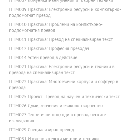
ITTM007 Комуникативни умения и говорни техники
ITTM009 Практика: Електронни ресурси и компютърно-
подпомогнат превод
ITTM010 Практика: Проблеми на компютърно-
подпомогнатия превод
ITTM011 Практика: Превод на специализиран текст
ITTM012 Практика: Професия преводач
ITTM014 Устен превод в действие
ITTM021 Практика: Електронни ресурси и техники в
превода на специализиран текст
ITTM022 Практика: Многоезични корпуси и софтуер в
превода
ITTM025 Проект: Превод на научен и технически текст
ITTM026 Думи, значения и езиково творчество
ITTM027 Теоретични подходи в преводаческите
изследвания
ITTM029 Специализиран превод
ITTM031 Изследователски методи и техники