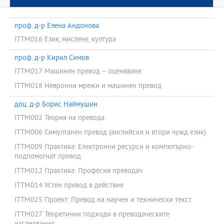
проф. д-р Елена Андонова
ITTM016 Език, мислене, култура
проф. д-р Кирил Симов
ITTM017 Машинен превод – оценяване
ITTM018 Невронни мрежи и машинен превод
доц. д-р Борис Наймушин
ITTM002 Теория на превода
ITTM006 Симултанен превод (английски и втори чужд език)
ITTM009 Практика: Електронни ресурси и компютърно-
подпомогнат превод
ITTM012 Практика: Професия преводач
ITTM014 Устен превод в действие
ITTM025 Проект: Превод на научен и технически текст
ITTM027 Теоретични подходи в преводаческите