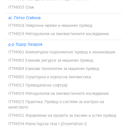
ITTM033 Стаж
ас. Петко Стайнов
ITTM018 Невронни мрежи и машинен превод
ITTM019 Методология на лингвистичните изследвания
д-р Тодор Лазаров
ITTM001 Компютърно-подпомогнат превод и локализация
ITTM003 Езикови ресурси за машинен превод
ITTM004 Езикови технологии за машинен превод
ITTM005 Структурна и корпусна лингвистика
ITTM013 Преводачески софтуер
ITTM019 Методология на лингвистичните изследвания
ITTM023 Практика: Превод и системи за контрол на
качеството
ITTM032 Управление на проекти за писмен и устен превод
ITTM034 Магистърска теза I (Dissertation I)