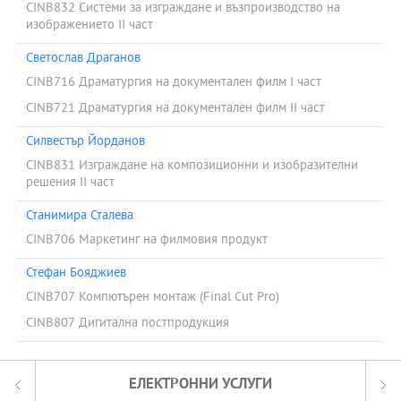
CINB832 Системи за изграждане и възпроизводство на
изображението ІІ част
Светослав Драганов
CINB716 Драматургия на документален филм І част
CINB721 Драматургия на документален филм ІІ част
Силвестър Йорданов
CINB831 Изграждане на композиционни и изобразителни
решения ІІ част
Станимира Сталева
CINB706 Маркетинг на филмовия продукт
Стефан Бояджиев
CINB707 Компютърен монтаж (Final Cut Pro)
CINB807 Дигитална постпродукция
ЕЛЕКТРОННИ УСЛУГИ