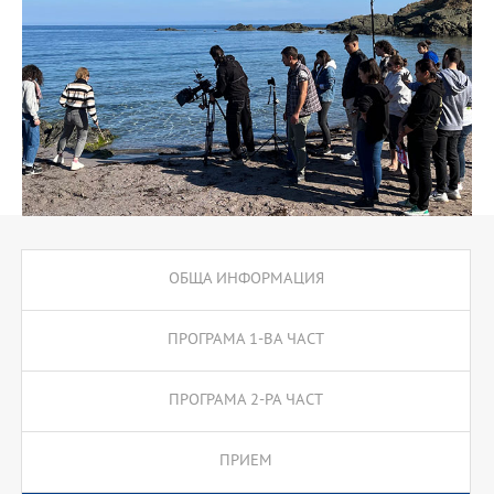
Кинодраматургия, Операторски техники за изграждане на
художествено изображение; практически семинари като -
Усвояване на първоначални операторски техники,
Операторски техники при работа в натура, Технология на
игралното кино, Работа в телевизионен студиен комплекс. През
третата и четвъртата година обучението се организира в
специализирани курсове към програмата и извънаудиторни
учебни форми. През четвъртата година програмата предлага
три специализации, които водят до професионална
квалификация.
ОБЩА ИНФОРМАЦИЯ
ПРОГРАМА 1-ВА ЧАСТ
ПРОГРАМА 2-РА ЧАСТ
ПРИЕМ