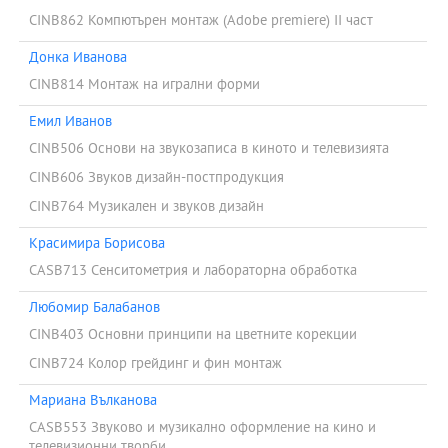
CINB862 Компютърен монтаж (Adobe premiere) ІІ част
Донка Иванова
CINB814 Монтаж на игрални форми
Емил Иванов
CINB506 Основи на звукозаписа в киното и телевизията
CINB606 Звуков дизайн-постпродукция
CINB764 Музикален и звуков дизайн
Красимира Борисова
CASB713 Сенситометрия и лабораторна обработка
Любомир Балабанов
CINB403 Основни принципи на цветните корекции
CINB724 Колор грейдинг и фин монтаж
Мариана Вълканова
CASB553 Звуково и музикално оформление на кино и
телевизионни творби