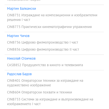
Мартин Балкански
CINB731 Изграждане на композиционни и изобразителни
решения І част
CINB773 Практически кинематографични упражнения
Мартин Чичов
CINB736 Цифрово филмопроизводство І част
CINB836 Цифрово филмопроизводство ІІ част
Николай Стоичков
CASB852 Продуцентство в киното и телевизията
Радослав Бадов
CINB401 Операторски техники за изграждане на
художествено изображение
CINB604 Операторски похвати и техники
CINB733 Системи за изграждане и възпроизвеждане на
изображението І част