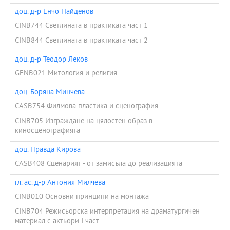
доц. д-р Енчо Найденов
CINB744 Светлината в практиката част 1
CINB844 Светлината в практиката част 2
доц. д-р Теодор Леков
GENB021 Митология и религия
доц. Боряна Минчева
CASB754 Филмова пластика и сценография
CINB705 Изграждане на цялостен образ в
киносценографията
доц. Правда Кирова
CASB408 Сценарият - от замисъла до реализацията
гл. ас. д-р Антония Милчева
CINB010 Основни принципи на монтажа
CINB704 Режисьорска интерпретация на драматургичен
материал с актьори I част