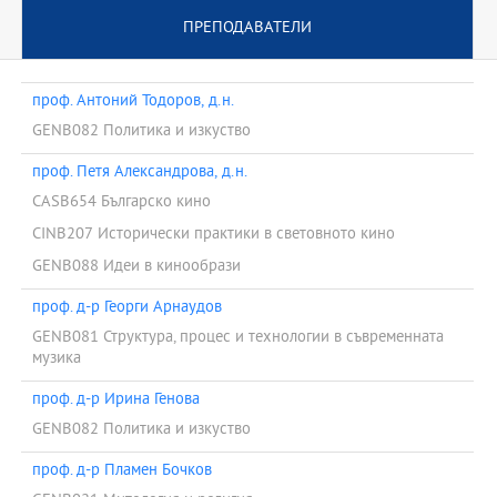
ПРЕПОДАВАТЕЛИ
проф. Антоний Тодоров, д.н.
GENB082 Политика и изкуство
проф. Петя Александрова, д.н.
CASB654 Българско кино
CINB207 Исторически практики в световното кино
GENB088 Идеи в кинообрази
проф. д-р Георги Арнаудов
GENB081 Структура, процес и технологии в съвременната
музика
проф. д-р Ирина Генова
GENB082 Политика и изкуство
проф. д-р Пламен Бочков