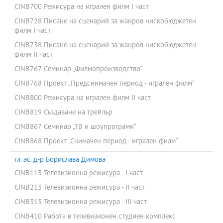
CINB700 Режисура на игрален филм I част
CINB728 Писане на сценарий за жанров нискобюджетен
филм I част
CINB738 Писане на сценарий за жанров нискобюджетен
филм II част
CINB767 Семинар „Филмопроизводство“
CINB768 Проект „Предснимачен период - игрален филм“
CINB800 Режисура на игрален филм II част
CINB819 Създаване на трейлър
CINB867 Семинар „ТВ и шоупрограми“
CINB868 Проект „Снимачен период - игрален филм“
гл. ас. д-р Борислава Димова
CINB113 Телевизионна режисура - I част
CINB213 Телевизионна режисура - II част
CINB313 Телевизионна режисура - III част
CINB410 Работа в телевизионен студиен комплекс