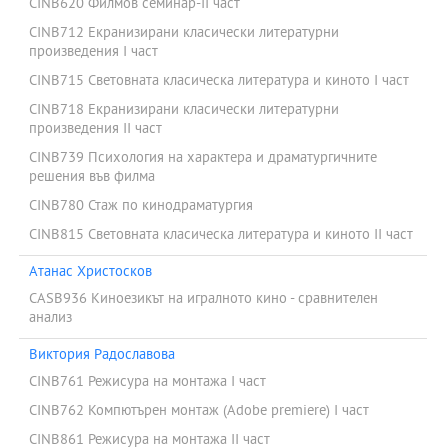
CINB620 Филмов семинар-ІІ част
CINB712 Екранизирани класически литературни
произведения І част
CINB715 Световната класическа литература и киното I част
CINB718 Екранизирани класически литературни
произведения ІІ част
CINB739 Психология на характера и драматургичните
решения във филма
CINB780 Стаж по кинодраматургия
CINB815 Световната класическа литература и киното II част
Атанас Христосков
CASB936 Киноезикът на игралното кино - сравнителен
анализ
Виктория Радославова
CINB761 Режисура на монтажа І част
CINB762 Компютърен монтаж (Adobe premiere) І част
CINB861 Режисура на монтажа ІІ част