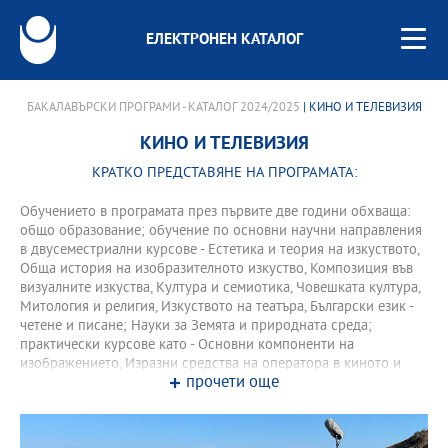
ЕЛЕКТРОНЕН КАТАЛОГ
БАКАЛАВЪРСКИ ПРОГРАМИ - КАТАЛОГ 2024/2025
| КИНО И ТЕЛЕВИЗИЯ
КИНО И ТЕЛЕВИЗИЯ
КРАТКО ПРЕДСТАВЯНЕ НА ПРОГРАМАТА:
Обучението в програмата през първите две години обхваща:
общо образование; обучение по основни научни направления
в двусеместриални курсове - Естетика и теория на изкуството,
Обща история на изобразителното изкуство, Композиция във
визуалните изкуства, Култура и семиотика, Човешката култура,
Митология и религия, Изкуството на театъра, Български език -
четене и писане; Науки за Земята и природната среда;
практически курсове като - Основни компоненти на
изображението, Изразни средства на оператора в киното и
прочети още
телевизията, Практически аспекти на дигиталния монтаж,
Принципи и технология на визията в киното и телевизията,
Специфика на снимачната дейност, Филмов анализ, Приложни
аспекти на филмовата и телевизионната режисура,