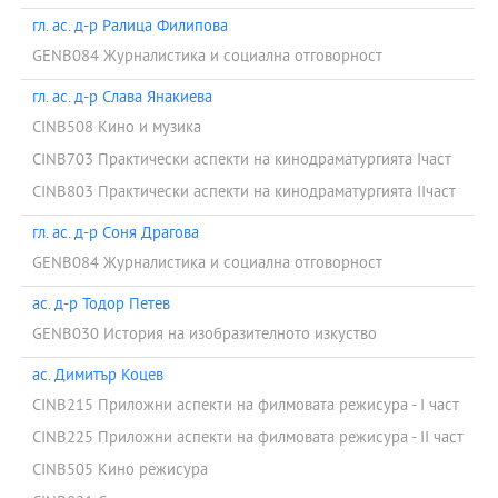
гл. ас. д-р Ралица Филипова
GENB084 Журналистика и социална отговорност
гл. ас. д-р Слава Янакиева
CINB508 Кино и музика
CINB703 Практически аспекти на кинодраматургията Iчаст
CINB803 Практически аспекти на кинодраматургията IIчаст
гл. ас. д-р Соня Драгова
GENB084 Журналистика и социална отговорност
ас. д-р Тодор Петев
GENB030 История на изобразителното изкуство
ас. Димитър Коцев
CINB215 Приложни аспекти на филмовата режисура - I част
CINB225 Приложни аспекти на филмовата режисура - II част
CINB505 Кино режисура