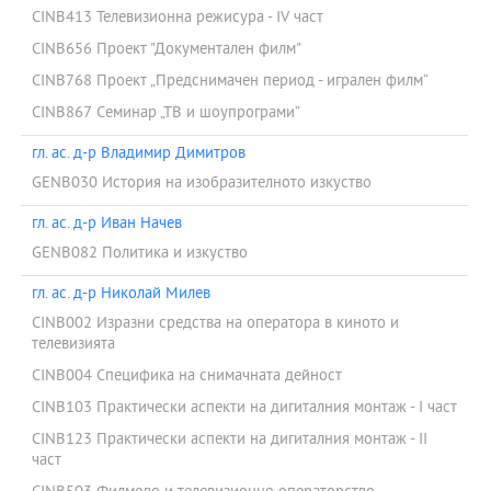
CINB413 Телевизионна режисура - IV част
CINB656 Проект "Документален филм"
CINB768 Проект „Предснимачен период - игрален филм“
CINB867 Семинар „ТВ и шоупрограми“
гл. ас. д-р Владимир Димитров
GENB030 История на изобразителното изкуство
гл. ас. д-р Иван Начев
GENB082 Политика и изкуство
гл. ас. д-р Николай Милев
CINB002 Изразни средства на оператора в киното и
телевизията
CINB004 Специфика на снимачната дейност
CINB103 Практически аспекти на дигиталния монтаж - I част
CINB123 Практически аспекти на дигиталния монтаж - II
част