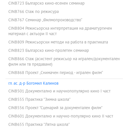
CINB723 Българско кино-есенен семинар
CINB766 Стаж по режисура
CINB767 Семинар „Филмопроизводство“
CINB804 Режисьорска интерпретация на драматургичен
материал с актьори II част
CINB809 Режисьорски методи на работа в практиката
CINB823 Българско кино-пролетен семинар
CINB866 Стаж (асистент режисьор на игрален/документален
филм или тв предаване)
CINB868 Проект „Снимачен период - игрален филм“
гл. ас. д-р Богомил Калинов
CINB501 Документално и научнопопулярно кино І част
CINB555 Практика "Зимна школа"
CINB556 Проект "Сценарий за документален филм"
CINB601 Документално и научно-популярно кино ІІ част
CINB655 Практика "Лятна школа"