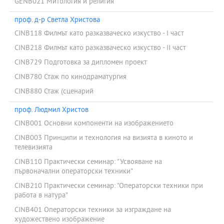
GENB021 Митология и религия
проф. д-р Светла Христова
CINB118 Филмът като разказваческо изкуство - І част
CINB218 Филмът като разказваческо изкуство - ІІ част
CINB729 Подготовка за дипломен проект
CINB780 Стаж по кинодраматургия
CINB880 Стаж (сценарий
проф. Людмил Христов
CINB001 Основни компоненти на изображението
CINB003 Принципи и технология на визията в киното и
телевизията
CINB110 Практически семинар: "Усвояване на
първоначални операторски техники"
CINB210 Практически семинар: "Операторски техники при
работа в натура"
CINB401 Операторски техники за изграждане на
художествено изображение