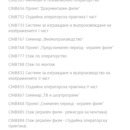
CINB503 Филмово и телевизионно операторство
CINB656 Проект "Документален филм"
CINB732 Студийна операторска практика І част
CINB733 Системи за изграждане и възпроизвеждане на
изображението І част
CINB767 Семинар „Филмопроизводство“
CINB768 Проект „Предснимачен период - игрален филм“
CINB777 Стаж по операторство
CINB788 Стаж по монтаж
CINB832 Системи за изграждане и възпроизводство на
изображението ІІ част
CINB835 Студийна операторска практика ІІ част
CINB867 Семинар „ТВ и шоупрограми“
CINB868 Проект „Снимачен период - игрален филм“
CINB885 Стаж (игрален филм - режисура на монтажа)
CINB888 Стаж (игрален филм - студийна операторска
практика)