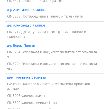
CINB821 Сценарно писане и развитие
д-р Александър Калинов
CINB808 Постпродукция в киното и телевизията
д-р Александър Калинов
CINB212 Драматургия на късите форми в киното и
телевизията
д-р Борис Пинтев
CINB204 Репортажът и документалистиката в телевизията - I
част
CINB224 Репортажът и документалистиката в телевизията - II
част
преп. Ангелина Василева
CASB911 Жанрове в киното и телевизията-приложни
аспекти
CINB008 Филмов анализ
CINB520 Филмов семинар-І част