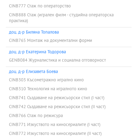
CINB777 Стаж по операторство
CINB888 Стаж (игрален филм - студийна операторска
практика)
доц. д-р Биляна Топалова
CINB765 Монтаж на документални форми
доц. д-р Екатерина Тодорова
GENB084 Журналистика и социална отговорност
доц. д-р Елизавета Боева
CINB303 Късометражно игрално кино
CINB310 Технология на игралното кино
CINB741 Създаване на режисьорски стил (I част)
CINB742 Създаване на режисьорски стил (II част)
CINB766 Стаж по режисура
CINB771 Изкуството на киносериалите (I част)
CINB772 Изкуството на киносериалите (II част)