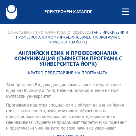
ЕЛЕКТРОНЕН КАТАЛОГ
БАКАЛАВЪРСКИ ПРОГРАМИ - КАТАЛОГ 2024/2025
| АНГЛИЙСКИ ЕЗИК И
ПРОФЕСИОНАЛНА КОМУНИКАЦИЯ (СЪВМЕСТНА ПРОГРАМА С
УНИВЕРСИТЕТА ЙОРК)
АНГЛИЙСКИ ЕЗИК И ПРОФЕСИОНАЛНА
КОМУНИКАЦИЯ (СЪВМЕСТНА ПРОГРАМА С
УНИВЕРСИТЕТА ЙОРК)
КРАТКО ПРЕДСТАВЯНЕ НА ПРОГРАМАТА:
Тази програма Ви дава две дипломи за висше образование –
една на University of York, Великобритания, и една на Нов
български университет.
Програмата подготвя специалисти в областта на английския
език, езикознанието, чуждоезиковото обученне и на
професионалната комуникация в медиите, маркетинга и
мениджмънта. Студентите придобиват теоретически познания
и практически умения, като по този начин се увеличават
възможностите за бъдещата им професионална реализация.