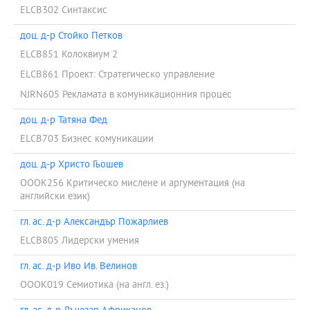
ELCB302 Синтаксис
доц. д-р Стойко Петков
ELCB851 Колоквиум 2
ELCB861 Проект: Стратегическо управление
NJRN605 Рекламата в комуникационния процес
доц. д-р Татяна Фед
ELCB703 Бизнес комуникации
доц. д-р Христо Гьошев
OOOK256 Критическо мислене и аргументация (на
английски език)
гл. ас. д-р Александър Пожарлиев
ELCB805 Лидерски умения
гл. ас. д-р Иво Ив. Велинов
OOOK019 Семиотика (на англ. ез.)