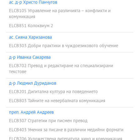
ас. д-р Христо Панчугов
ELCB105 Управление на различията – конфликти и
комуникация
ELCB851 Колоквиум 2
ас. Сияна Харизанова
ELCB303 Добри практики в чуждоезиковото обучение
д-р Иванка Сакарева
ELCB702 Превод и редактиране на специализирани
текстове
д-р Людмил Дуриданов
ELCB201 Дигитална култура на поведението
ELCB803 Тайните на невербалната комуникация
преп. Андрей Андреев
ELCB307 Стратегии при писмен превод
ELCB403 Умения за писане в различни медийни формати
ELCB706 Художествена литература, кино и комуникация