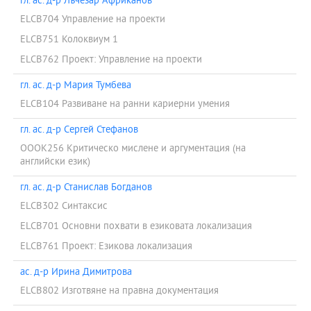
гл. ас. д-р Лъчезар Африканов
ELCB704 Управление на проекти
ELCB751 Колоквиум 1
ELCB762 Проект: Управление на проекти
гл. ас. д-р Мария Тумбева
ELCB104 Развиване на ранни кариерни умения
гл. ас. д-р Сергей Стефанов
OOOK256 Критическо мислене и аргументация (на
английски език)
гл. ас. д-р Станислав Богданов
ELCB302 Синтаксис
ELCB701 Основни похвати в езиковата локализация
ELCB761 Проект: Езикова локализация
ас. д-р Ирина Димитрова
ELCB802 Изготвяне на правна документация