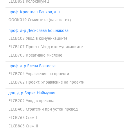
ELCB851 Колоквиум 2
проф. Кристиан Банков, д.н.
OOOK019 Семиотика (на англ. ез.)
проф. д-р Десислава Бошнакова
ELCB102 Увод в комуникациите
ELCB107 Проект: Увод в комуникациите
ELCB705 Креативно мислене
проф. д-р Елена Благоева
ELCB704 Управление на проекти
ELCB762 Проект: Управление на проекти
доц. д-р Борис Наймушин
ELCB202 Увод в превода
ELCB405 Стратегии при устен превод
ELCB763 Стаж І
ELCB863 Стаж ІІ