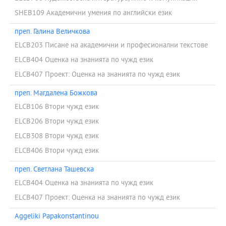
SHEB109 Академични умения по английски език
преп. Галина Величкова
ELCB203 Писане на академични и професионални текстове
ELCB404 Оценка на знанията по чужд език
ELCB407 Проект: Оценка на знанията по чужд език
преп. Магдалена Божкова
ELCB106 Втори чужд език
ELCB206 Втори чужд език
ELCB308 Втори чужд език
ELCB406 Втори чужд език
преп. Светлана Ташевска
ELCB404 Оценка на знанията по чужд език
ELCB407 Проект: Оценка на знанията по чужд език
Aggeliki Papakonstantinou