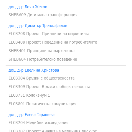
доц. д-р Боян Жеков
SHEB609 Дигитална трансформация
доц. д-р Димитър Трендафилов
ELCB208 Проект: Принципи на маркетинга
ELCB408 Проект: Поведение на потребителите
SHEB401 Принципи на маркетинга
SHEB604 Потребителско поведение
доц. д-р Евелина Христова
ELCB304 Връзки с обществеността
ELCB309 Проект: Връзки с обществеността
ELCB751 Колоквиум 1
ELCB801 Политическа комуникация
доц. д-р Елена Тарашева
ELCB204 Медийни изследвания
ELCB207 Проект: Анализ на медийния дискурс