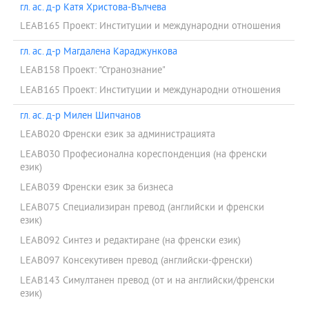
гл. ас. д-р Катя Христова-Вълчева
LEAB165 Проект: Институции и международни отношения
гл. ас. д-р Магдалена Караджункова
LEAB158 Проект: "Странознание"
LEAB165 Проект: Институции и международни отношения
гл. ас. д-р Милен Шипчанов
LEAB020 Френски език за администрацията
LEAB030 Професионална кореспонденция (на френски
език)
LEAB039 Френски език за бизнеса
LEAB075 Специализиран превод (английски и френски
език)
LEAB092 Синтез и редактиране (на френски език)
LEAB097 Консекутивен превод (английски-френски)
LEAB143 Симултанен превод (от и на английски/френски
език)