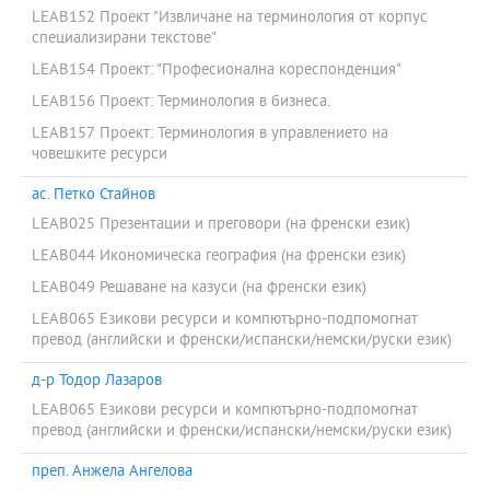
LEAB152 Проект "Извличане на терминология от корпус
специализирани текстове"
LEAB154 Проект: "Професионална кореспонденция"
LEAB156 Проект: Терминология в бизнеса.
LEAB157 Проект: Терминология в управлението на
човешките ресурси
ас. Петко Стайнов
LEAB025 Презентации и преговори (на френски език)
LEAB044 Икономическа география (на френски език)
LEAB049 Решаване на казуси (на френски език)
LEAB065 Езикови ресурси и компютърно-подпомогнат
превод (английски и френски/испански/немски/руски език)
д-р Тодор Лазаров
LEAB065 Езикови ресурси и компютърно-подпомогнат
превод (английски и френски/испански/немски/руски език)
преп. Анжела Ангелова