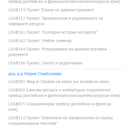
превод (английски и френски/испански/немски/руски език)
LEAB153 Проект:"Езикът на администрацията"
LEAB157 Проект: Терминология в управлението на
човешките ресурси
LEAB161 Проект: "Културна история на Европа"
LEAB162 Проект: Учебен семинар
LEAB164 Проект: Успоредяване на административни
документи
LEAB166 Проект: Синтез и редактиране
доц. д-р Мария Стамболиева
LEAB001 Увод в строежа на езика (на английски език)
LEAB065 Езикови ресурси и компютърно-подпомогнат
превод (английски и френски/испански/немски/руски език)
LEAB075 Специализиран превод (английски и френски
език)
LEAB152 Проект "Извличане на терминология от корпус
специализирани текстове"