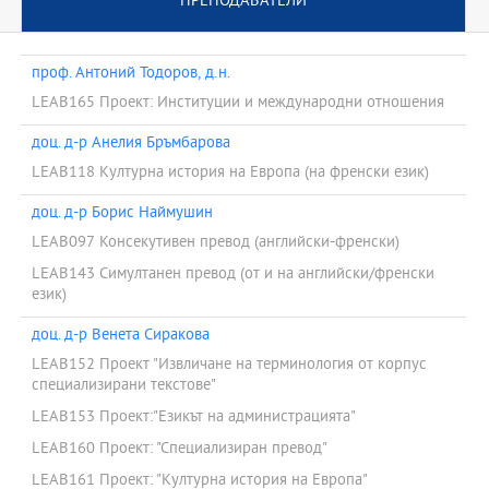
ПРЕПОДАВАТЕЛИ
проф. Антоний Тодоров, д.н.
LEAB165 Проект: Институции и международни отношения
доц. д-р Анелия Бръмбарова
LEAB118 Културна история на Европа (на френски език)
доц. д-р Борис Наймушин
LEAB097 Консекутивен превод (английски-френски)
LEAB143 Симултанен превод (от и на английски/френски
език)
доц. д-р Венета Сиракова
LEAB152 Проект "Извличане на терминология от корпус
специализирани текстове"
LEAB153 Проект:"Езикът на администрацията"
LEAB160 Проект: "Специализиран превод"
LEAB161 Проект: "Културна история на Европа"