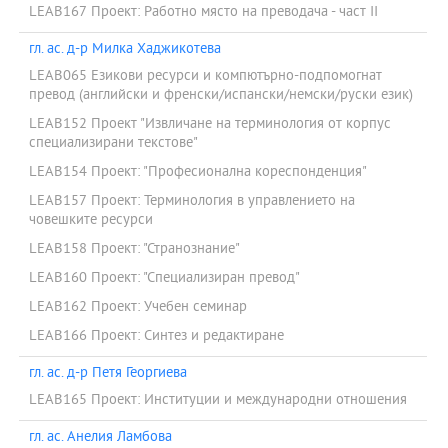
LEAB167 Проект: Работно място на преводача - част II
гл. ас. д-р Милка Хаджикотева
LEAB065 Езикови ресурси и компютърно-подпомогнат
превод (английски и френски/испански/немски/руски език)
LEAB152 Проект "Извличане на терминология от корпус
специализирани текстове"
LEAB154 Проект: "Професионална кореспонденция"
LEAB157 Проект: Терминология в управлението на
човешките ресурси
LEAB158 Проект: "Странознание"
LEAB160 Проект: "Специализиран превод"
LEAB162 Проект: Учебен семинар
LEAB166 Проект: Синтез и редактиране
гл. ас. д-р Петя Георгиева
LEAB165 Проект: Институции и международни отношения
гл. ас. Анелия Ламбова