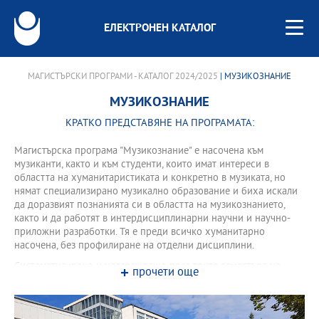
ЕЛЕКТРОНЕН КАТАЛОГ
МАГИСТЪРСКИ ПРОГРАМИ - КАТАЛОГ 2024/2025
| МУЗИКОЗНАНИЕ
МУЗИКОЗНАНИЕ
КРАТКО ПРЕДСТАВЯНЕ НА ПРОГРАМАТА:
Магистърска програма "Музикознание" е насочена към
музиканти, както и към студенти, които имат интереси в
областта на хуманитаристиката и конкретно в музиката, но
нямат специализирано музикално образование и биха искали
да доразвият познанията си в областта на музикознанието,
както и да работят в интердисциплинарни научни и научно-
приложни разработки. Тя е преди всичко хуманитарно
насочена, без профилиране на отделни дисциплини.
Систематизирано и надграждащо през трите семестъра на
прочети още
изучаващите тази програма ще бъдат предложени аудиторни
курсове, чиято цел е да се предостави възможност за
структуриране на основни знания за музиката като система на