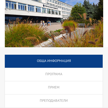
култура и изкуство, средство за комуникация, релакс и терапия,
ситуиране в пазарни ниши, за връзката й с другите изкуства,
нейното исторически и теоретично развитие. В процеса на
обучение студентите ще бъдат разработени и включени и
онлайн форми на консултации и обучение.
В тренинговите часове студентите ще бъдат насочени с
определени задачи към курсове като "Научни семинари",
"Музикология", "Музикални изкуства" и други практики, като ще
бъдат създавани възможности за придобиване на опит и в
реална работна среда (включване в научни събития,
сътрудничество в медии и др.).
Студентите имат право и да изучават, по тяхно желание,
подходящи дисциплини, преподавани в други специалности,
ОБЩА ИНФОРМАЦИЯ
съгласно предвидения хорариум, например инструмент.
Част от курсовете са с по-голяма теоретична насоченост, някои
ПРОГРАМА
са и надграждащи, а други са насочени към модели на
функциониране в музикалната култура на ХХ-ХХI век, както и
към практическата реализация на завършилите "Музикознание".
ПРИЕМ
ПРЕПОДАВАТЕЛИ