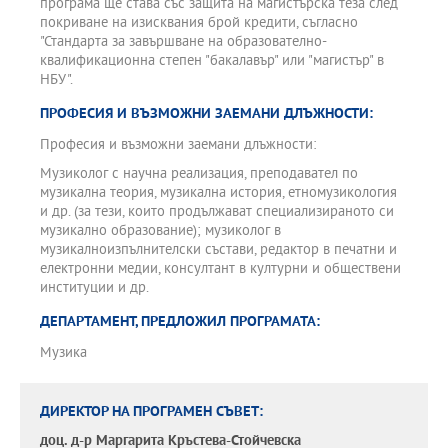
програма ще става със защита на магистърска теза след
покриване на изисквания брой кредити, съгласно
"Стандарта за завършване на образователно-
квалификационна степен "бакалавър" или "магистър" в
НБУ".
ПРОФЕСИЯ И ВЪЗМОЖНИ ЗАЕМАНИ ДЛЪЖНОСТИ:
Професия и възможни заемани длъжности:
Музиколог с научна реализация, преподавател по
музикална теория, музикална история, етномузикология
и др. (за тези, които продължават специализираното си
музикално образование); музиколог в
музикалноизпълнителски състави, редактор в печатни и
електронни медии, консултант в културни и обществени
институции и др.
ДЕПАРТАМЕНТ, ПРЕДЛОЖИЛ ПРОГРАМАТА:
Музика
ДИРЕКТОР НА ПРОГРАМЕН СЪВЕТ:
доц. д-р
Маргарита Кръстева-Стойчевска