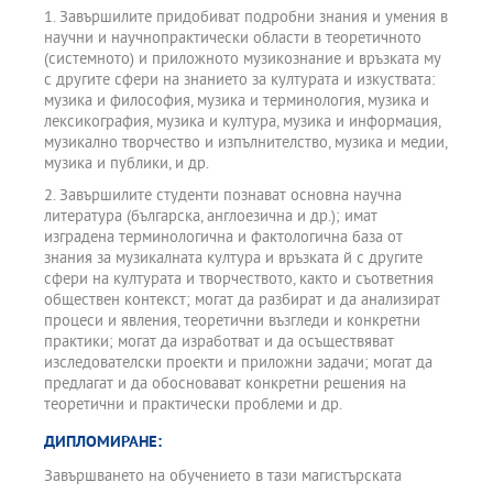
1. Завършилите придобиват подробни знания и умения в
научни и научнопрактически области в теоретичното
(системното) и приложното музикознание и връзката му
с другите сфери на знанието за културата и изкуствата:
музика и философия, музика и терминология, музика и
лексикография, музика и култура, музика и информация,
музикално творчество и изпълнителство, музика и медии,
музика и публики, и др.
2. Завършилите студенти познават основна научна
литература (българска, англоезична и др.); имат
изградена терминологична и фактологична база от
знания за музикалната култура и връзката й с другите
сфери на културата и творчеството, както и съответния
обществен контекст; могат да разбират и да анализират
процеси и явления, теоретични възгледи и конкретни
практики; могат да изработват и да осъществяват
изследователски проекти и приложни задачи; могат да
предлагат и да обосновават конкретни решения на
теоретични и практически проблеми и др.
ДИПЛОМИРАНЕ:
Завършването на обучението в тази магистърската