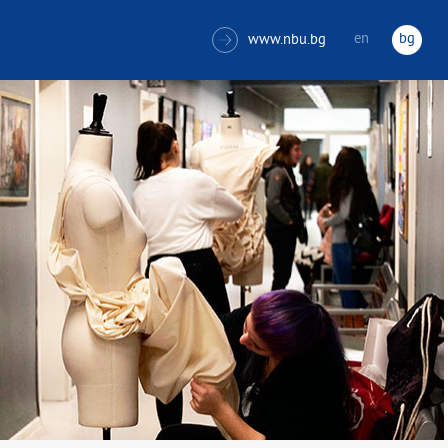
en
bg
www.nbu.bg
