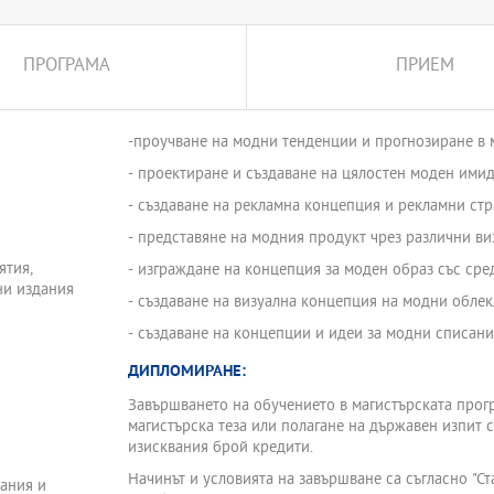
 да създаде експерти по стил
.
ПРОГРАМА
ПРИЕМ
и образователни области.
-проучване на модни тенденции и прогнозиране в 
- проектиране и създаване на цялостен моден имид
- създаване на рекламна концепция и рекламни ст
- представяне на модния продукт чрез различни ви
ятия,
- изграждане на концепция за моден образ със сре
ни издания
- създаване на визуална концепция на модни облек
- създаване на концепции и идеи за модни списания
ДИПЛОМИРАНЕ:
Завършването на обучението в магистърската прогр
магистърска теза или полагане на държавен изпит 
изисквания брой кредити.
Начинът и условията на завършване са съгласно "С
ания и