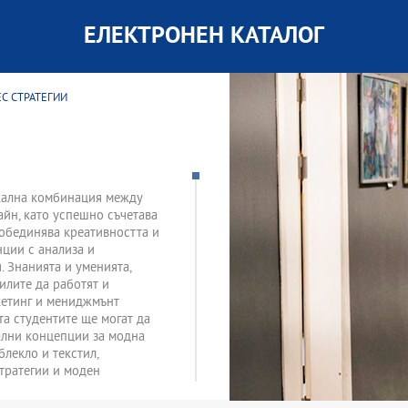
ЕЛЕКТРОНЕН КАТАЛОГ
ЕС СТРАТЕГИИ
икална комбинация между
айн, като успешно съчетава
 обединява креативността и
нции с анализа и
. Знанията и уменията,
илите да работят и
ркетинг и мениджмънт
та студентите ще могат да
кални концепции за модна
лекло и текстил,
стратегии и моден
ове, стайлинга,
графия и др., които се водят