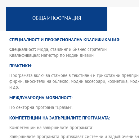
от специалисти, доказали се в практиката. Целта на програмата е
и имидж, които да могат да изясняват различни модни контексти
ОБЩА ИНФОРМАЦИЯ
Програмата предлага подготвителен модул за кандидати от друг
СПЕЦИАЛНОСТ И ПРОФЕСИОНАЛНА КВАЛИФИКАЦИЯ:
Специалност:
Мода, стайлинг и бизнес стратегии
Квалификация:
магистър по моден дизайн
ПРАКТИКИ:
Програмата включва стажове в текстилни и трикотажни предпри
фирми, вносители на облекло, модни аксесоари, козметика, мод
и др.
МЕЖДУНАРОДНА МОБИЛНОСТ:
По секторна програма "Еразъм".
КОМПЕТЕНЦИИ НА ЗАВЪРШИЛИТЕ ПРОГРАМАТА:
Компетенции на завършилите програмата:
Завършилите програмата притежават системни и задълбочени зн