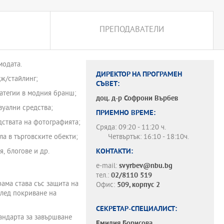
ПРЕПОДАВАТЕЛИ
модата.
ДИРЕКТОР НА ПРОГРАМЕН
ж/стайлинг;
СЪВЕТ:
ратегии в модния бранш;
доц. д-р
Софрони Върбев
зуални средства;
ПРИЕМНО ВРЕМЕ:
дствата на фотографията;
Сряда: 09:20 - 11:20 ч.
ла в търговските обекти;
Четвъртък: 16:10 - 18:10ч.
, блогове и др.
КОНТАКТИ:
e-mail:
svyrbev@nbu.bg
тел.:
02/8110 519
ама става със защита на
Офис:
509, корпус 2
след покриване на
СЕКРЕТАР-СПЕЦИАЛИСТ:
тандарта за завършване
Емилия Борисова