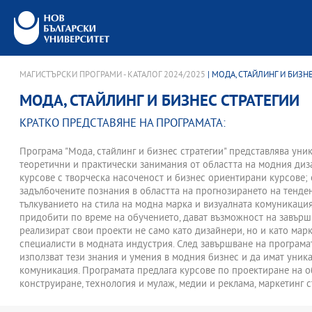
МАГИСТЪРСКИ ПРОГРАМИ - КАТАЛОГ 2024/2025
| МОДА, СТАЙЛИНГ И БИЗН
МОДА, СТАЙЛИНГ И БИЗНЕС СТРАТЕГИИ
КРАТКО ПРЕДСТАВЯНЕ НА ПРОГРАМАТА:
Програма "Мода, стайлинг и бизнес стратегии" представлява ун
теоретични и практически занимания от областта на модния диз
курсове с творческа насоченост и бизнес ориентирани курсове;
задълбочените познания в областта на прогнозирането на тенде
тълкуванието на стила на модна марка и визуалната комуникация
придобити по време на обучението, дават възможност на завърш
реализират свои проекти не само като дизайнери, но и като ма
специалисти в модната индустрия. След завършване на програма
използват тези знания и умения в модния бизнес и да имат уни
комуникация. Програмата предлага курсове по проектиране на об
конструиране, технология и мулаж, медии и реклама, маркетинг 
мърчандайзинг, а също така и курсове в областта на модните стил
прогнозирането на модни тенденции, цветови анализ, модна фото