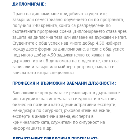
ДИПЛОМИРАНЕ:
Право на дипломиране придобиват студентите,
завършили семестриално обучението си по програмата,
получили 240 кредита, които са разпределени по
съответната програмна схема. Дипломирането става чрез
защита на дипломна теза или явяване на държавен изпит.
Студентите с общ успех над много добър 4,50 избират
между двете форми за дипломиране, а тези с общ успех
под много добър 4.50 задължително се явяват на
държавен изпит. В дипломата на студентите, които са
записали и завършили майнер-програма, същата се
вписва като втора специалност.
ПРОФЕСИЯ И ВЪЗМОЖНИ ЗАЕМАНИ ДЛЪЖНОСТИ:
Завършилите програмата се реализират в държавните
институциите на системата за сигурност и в частния
бизнес на позиции като административни експерти,
мениджъри по сигурност, ръководители на екипи,
експерти в аналитични звена, експерти в
криминалистиката, служители по сигурност на
информацията и др.