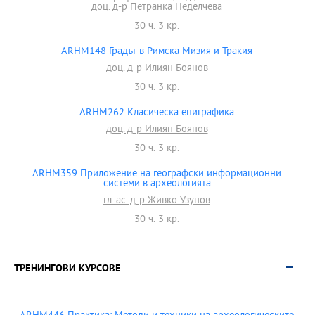
доц. д-р Петранка Неделчева
30 ч. 3 кр.
ARHM148 Градът в Римска Мизия и Тракия
доц. д-р Илиян Боянов
30 ч. 3 кр.
ARHM262 Класическа епиграфика
доц. д-р Илиян Боянов
30 ч. 3 кр.
ARHM359 Приложение на географски информационни
системи в археологията
гл. ас. д-р Живко Узунов
30 ч. 3 кр.
ТРЕНИНГОВИ КУРСОВЕ