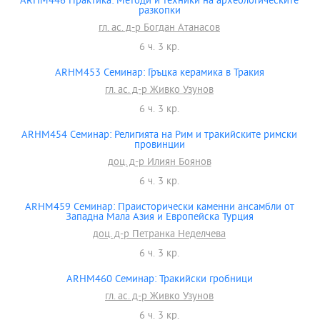
ARHM446 Практика: Методи и техники на археологическите
разкопки
гл. ас. д-р Богдан Атанасов
6 ч. 3 кр.
ARHM453 Семинар: Гръцка керамика в Тракия
гл. ас. д-р Живко Узунов
6 ч. 3 кр.
ARHM454 Семинар: Религията на Рим и тракийските римски
провинции
доц. д-р Илиян Боянов
6 ч. 3 кр.
ARHM459 Семинар: Праисторически каменни ансамбли от
Западна Мала Азия и Европейска Турция
доц. д-р Петранка Неделчева
6 ч. 3 кр.
ARHM460 Семинар: Тракийски гробници
гл. ас. д-р Живко Узунов
6 ч. 3 кр.