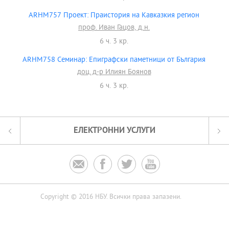
ARHM757 Проект: Праистория на Кавказкия регион
проф. Иван Гацов, д.н.
6 ч. 3 кр.
ARHM758 Семинар: Епиграфски паметници от България
доц. д-р Илиян Боянов
6 ч. 3 кр.
ЕЛЕКТРОННИ УСЛУГИ




Copyright © 2016 НБУ. Всички права запазени.