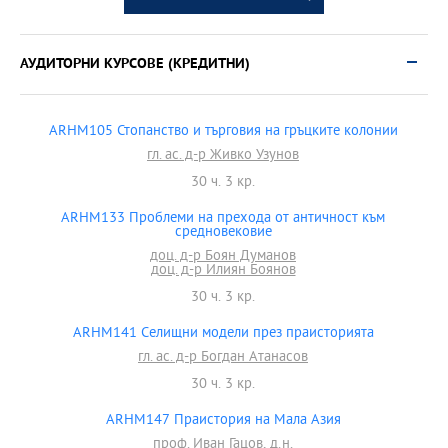
АУДИТОРНИ КУРСОВЕ (КРЕДИТНИ)
ARHM105 Стопанство и търговия на гръцките колонии
гл. ас. д-р Живко Узунов
30 ч. 3 кр.
ARHM133 Проблеми на прехода от античност към
средновековие
доц. д-р Боян Думанов
доц. д-р Илиян Боянов
30 ч. 3 кр.
ARHM141 Селищни модели през праисторията
гл. ас. д-р Богдан Атанасов
30 ч. 3 кр.
ARHM147 Праистория на Мала Азия
проф. Иван Гацов, д.н.