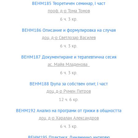
BEHM185 Теоретичен семинар, I част
проф. д-р Тома Томов
6 ч. 3 кр.
BEHM186 Описание и формулировка на случая
доц. д-р Светлозар Василев
6 ч. 3 кр.
BEHM187 Документиране и терапевтична сесия
ас. Майя Младенова
6 ч. 3 кр.
BEHM188 Група за собствен опит, I част
доц. д-р Румен Петров
12 ч. 6 кр.
BEHM192 Анализ на програми от грижи в общността
доц. д-р Харалан Александров
6 ч. 3 кр.
BEHM195 Практика: Динамично интервю