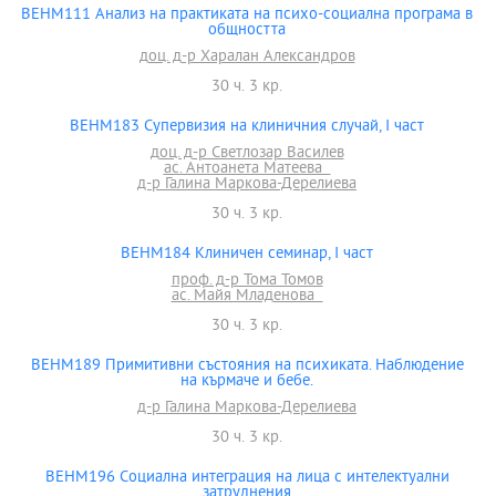
BEHM111 Анализ на практиката на психо-социална програма в
общността
доц. д-р Харалан Александров
30 ч. 3 кр.
BEHM183 Супервизия на клиничния случай, I част
доц. д-р Светлозар Василев
ас. Антоанета Матеева
д-р Галина Маркова-Дерелиева
30 ч. 3 кр.
BEHM184 Клиничен семинар, I част
проф. д-р Тома Томов
ас. Майя Младенова
30 ч. 3 кр.
BEHM189 Примитивни състояния на психиката. Наблюдение
на кърмаче и бебе.
д-р Галина Маркова-Дерелиева
30 ч. 3 кр.
BEHM196 Социална интеграция на лица с интелектуални
затруднения