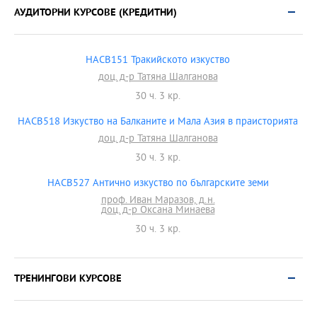
АУДИТОРНИ КУРСОВЕ (КРЕДИТНИ)
HACB151 Тракийското изкуство
доц. д-р Татяна Шалганова
30 ч. 3 кр.
HACB518 Изкуство на Балканите и Мала Азия в праисторията
доц. д-р Татяна Шалганова
30 ч. 3 кр.
HACB527 Антично изкуство по българските земи
проф. Иван Маразов, д.н.
доц. д-р Оксана Минаева
30 ч. 3 кр.
ТРЕНИНГОВИ КУРСОВЕ