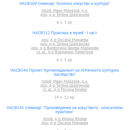
HACB509 Семинар: "Антично изкуство и култура"
проф. Иван Маразов, д.н.
доц. д-р Татяна Шалганова
6 ч. 3 кр.
HACB512 Практика в музей - I част
доц. д-р Оксана Минаева
доц. д-р Татяна Шалганова
доц. д-р Валентина Ганева-Маразова
гл. ас. д-р Владимир Димитров
6 ч. 3 кр.
HACB544 Проект:"Артмениджмънт на АНтичното културно
наследство"
проф. Иван Маразов, д.н.
доц. д-р Татяна Шалганова
гл. ас. д-р Росица Гичева
24 ч. 12 кр.
HACB545 Семинар: "Произведение на изкуството - описателни
практики"
проф. д-р Ирина Генова
доц. д-р Оксана Минаева