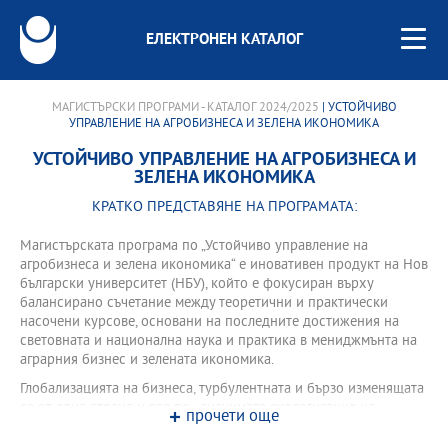
ЕЛЕКТРОНЕН КАТАЛОГ
МАГИСТЪРСКИ ПРОГРАМИ - КАТАЛОГ 2024/2025
| УСТОЙЧИВО
УПРАВЛЕНИЕ НА АГРОБИЗНЕСА И ЗЕЛЕНА ИКОНОМИКА
УСТОЙЧИВО УПРАВЛЕНИЕ НА АГРОБИЗНЕСА И
ЗЕЛЕНА ИКОНОМИКА
КРАТКО ПРЕДСТАВЯНЕ НА ПРОГРАМАТА:
Mагистърската програма по „Устойчиво управление на
агробизнеса и зелена икономика“ е иновативен продукт на Нов
български университет (НБУ), който e фокусиран върху
балансирано съчетание между теоретични и практически
насочени курсове, основани на последните достижения на
световната и национална наука и практика в мениджмънта на
аграрния бизнес и зелената икономика.
Глобализацията на бизнеса, турбулентната и бързо изменящата
се от една страна и все по - значимата екологизация на
прочети още
заинтересованите страни (Stakeholders) към проблемите на
агробизнеса и зелената икономика от друга, изискват от