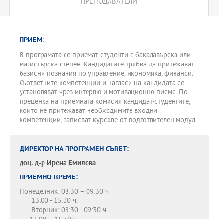
ПРЕПОДАВАТЕЛИ
ПРИЕМ:
В програмата се приемат студенти с бакалавърска или
магистърска степен. Кандидатите трябва да притежават
базисни познания по управление, икономика, финанси.
Съответните компетенции и нагласи на кандидата се
установяват чрез интервю и мотивационно писмо. По
преценка на приемната комисия кандидат-студентите,
които не притежават необходимите входни
компетенции, записват курсове от подготвителен модул.
ДИРЕКТОР НА ПРОГРАМЕН СЪВЕТ:
доц. д-р
Ирена Емилова
ПРИЕМНО ВРЕМЕ:
Понеделник: 08:30 – 09:30 ч.
13:00 - 15:30 ч.
Вторник: 08:30 - 09:30 ч.