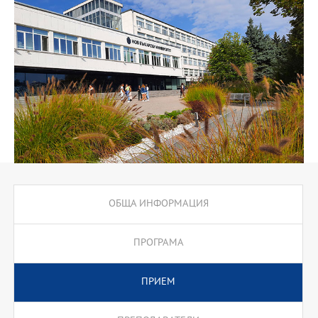
мениджърите модерни, бързи, креативни, нестандартни и
иновативни идеи, стратегии, модели, концепции и инструменти
за управление, водещи към успех на управляваните от тях
организации. Предложените от програмата аудиторни курсове
са насочени към отговори на горепосочените
предизвикателства. Извънаудиторните учебни форми включват
проекти и магистърски стаж. Магистърският стаж се
предвижда да бъде в екипи от по 3-4 студенти, които да
получават практически умения по мениджмънт, както и умения
за работа в екип. Лекторите, които ще осъществят изпълнение
на програмата са професори, доценти и главни асистенти от
НБУ и Селскостопанска академия. Едновременно с тях
участват и водещи експерти от Министерство на земеделието,
държавни агенции и изявени специалисти и консултанти от
практиката.
ОБЩА ИНФОРМАЦИЯ
Програмата предлага подготвителен модул за кандидати от
други образователни области и надграждащ семестър за
ПРОГРАМА
кандидати с образователно-квалификационна степен
“професионален бакалавър”.
ПРИЕМ