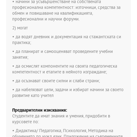
• начини за усъвършенстване на собствената
професионална компетентност: източници, средства за
обмен и повишаване на квалификацията,
професионални и научни форуми.
2) могат
• да водят дневник и документация на стажантската си
практика;
• да планират и самооценяват проведените учебни
занятия;
• да осмислят компонентите на своята педагогическа
компетентност и етапите в нейното изграждане;
• да осъзнават своите силни и слаби страни;
• да набелязват цели, задачи и избират начини за своето
развитие като учител
Предварителни изисквания:
Студентите да имат знания и умения, придобити в
курсовете по:
• Дидактика/ Педагогика, Психология, Методика на
обучението по чужд език, Приложение на съвременните