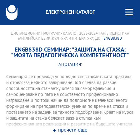
ЕЛЕКТРОНЕН КАТАЛОГ
ДИСТАНЦИОННИ ПРОГРАМИ - КАТАЛОГ 2023/2024
|
АНГЛИЦИСТИКА
(АНГЛИЙСКИ ЕЗИК, КУЛТУРА И ЛИТЕРАТУРА) ДО
| ENGB838D
ENGB838D СЕМИНАР: "ЗАЩИТА НА СТАЖА:
"МОЯТА ПЕДАГОГИЧЕСКА КОМПЕТЕНТНОСТ"
АНОТАЦИЯ:
Семинарът се провежда успоредно със стажантската практика
и отбелязва нейното завършване. Той следва да развие
способността на стажант-учителя за саморефлексия и
самооценяване по пътя на собственото професионално
изграждане и по този начин да подпомогне целенасоченото
формиране на преподавателски умения по време на стажа и
поставянето на задачи за тяхното подобряване. Краят на курса
и защитата на стажа бележат важна стъпка към
професионалната реализация и развитие на бъдещите учители.
прочети още
Основни дейности на стажант-учителите по време на семинара
са водене на документация и дневник, работа с