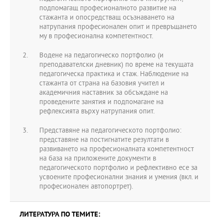
подпомагащ професионалното развитие на
стажанта и опосредстващ осъзнаването на
натрупания професионален опит и превръщането
му в професионална компетентност.
Водене на педагогическо портфолио (и
преподавателски дневник) по време на текущата
педагогическа практика и стаж. Наблюдение на
стажанта от страна на базовия учител и
академичния наставник за обсъждане на
проведените занятия и подпомагане на
рефлексията върху натрупания опит.
Представяне на педагогическото портфолио:
представяне на постигнатите резултати в
развиването на професионалната компетентност
на база на приложените документи в
педагогическото портфолио и рефлективно есе за
усвоените професионални знания и умения (вкл. и
професионален автопортрет).
ЛИТЕРАТУРА ПО ТЕМИТЕ: