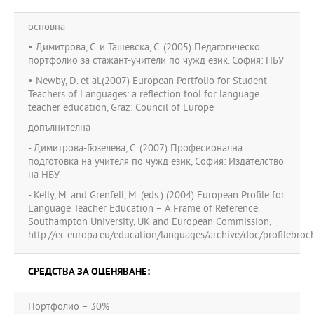
основна
• Димитрова, С. и Ташевска, С. (2005) Педагогическо
портфолио за стажант-учители по чужд език. София: НБУ
• Newby, D. et al.(2007) European Portfolio for Student
Teachers of Languages: а reflection tool for language
teacher education, Graz: Council of Europe
допълнителна
- Димитрова-Гюзелева, С. (2007) Професионална
подготовка на учителя по чужд език, София: Издателство
на НБУ
- Kelly, M. and Grenfell, M. (eds.) (2004) European Profile for
Language Teacher Education – A Frame of Reference.
Southampton University, UK and European Commission,
http://ec.europa.eu/education/languages/archive/doc/profilebroc
СРЕДСТВА ЗА ОЦЕНЯВАНЕ:
Портфолио – 30%