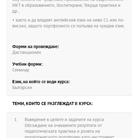
ИКТ в образованието, Хоспитиране, Текуща практика и
др.,
• както и да владеят английския език на ниво С1 или по-
високо, защото портфолиото се попълва на чуждия език.
Форми на провеждане:
Дистанционен
Учебни форми:
Семинар
Език, на който се води курса:
Български
ТЕМИ, КОИТО СЕ РАЗГЛЕЖДАТ В КУРСА:
Въведение в целите и задачите на курса.
Обсъждане на очакваните резултати от
педагогическата практика и ролята на
педагогическото портфолио като инструмент,