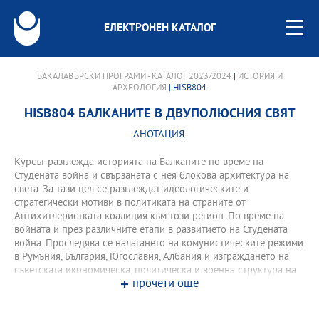
ЕЛЕКТРОНЕН КАТАЛОГ
БАКАЛАВЪРСКИ ПРОГРАМИ - КАТАЛОГ 2023/2024
|
ИСТОРИЯ И
АРХЕОЛОГИЯ
| HISB804
HISB804 БАЛКАНИТЕ В ДВУПОЛЮСНИЯ СВЯТ
АНОТАЦИЯ:
Курсът разглежда историята на Балканите по време на
Студената война и свързаната с нея блокова архитектура на
света. За тази цел се разглеждат идеологическите и
стратегически мотиви в политиката на страните от
Антихитлеристката коалиция към този регион. По време на
войната и през различните етапи в развитието на Студената
война. Проследява се налагането на комунистическите режими
в Румъния, България, Югославия, Албания и изграждането на
съветската икономическа, политическа и военна структура на
прочети още
Балканите, както и постепенната ерозия на влиянието на СССР
в региона. Паралелното изграждане на НАТО и включването на
Гърция и Турция в него. Проследява се ролята на нарастващата