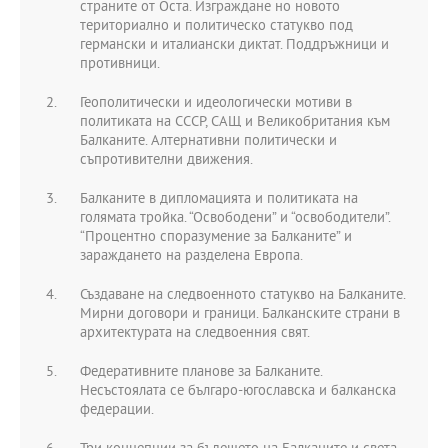
страните от Оста. Изграждане но новото
териториално и политическо статукво под
германски и италиански диктат. Поддръжници и
противници.
Геополитически и идеологически мотиви в
политиката на СССР, САЩ и Великобритания към
Балканите. Алтернативни политически и
съпротивителни движения.
Балканите в дипломацията и политиката на
голямата тройка. “Освободени” и “освободители”.
“Процентно споразумение за Балканите” и
зараждането на разделена Европа.
Създаване на следвоенното статукво на Балканите.
Мирни договори и граници. Балканските страни в
архитектурата на следвоенния свят.
Федеративните планове за Балканите.
Несъстоялата се българо-югославска и балканска
федерации.