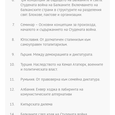
Три концепции за бъдещето на Балканите и света.
Студената война на Балканите. Включването на
балканските страни в структурите на разделения
свят. Блокове, пактове и организации.
Семинар – Основни концепции за произхода,
началото и съдържанието на Студената война.
Югославия. От догматичен сталинизъм към
самоуправен тоталитаризъм.
Гърция. Между демокрацията и диктатурата.
Турция. Наследството на Кемал Ататюрк, военните
и политическата власт.
Румъния. От правоверна към семейна диктатура.
Албания. Енвер ходжа в лабиринта на
комунистическите алтернативи
Кипърската дилема
Балканите след края на Студената война.