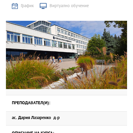
График
Виртуално обучение
ПРЕПОДАВАТЕЛ(И):
ас. Дария Лазаренко д-р