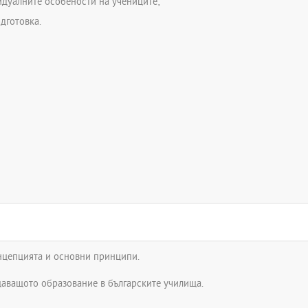
идуалните особености на учениците;
дготовка.
нцепцията и основни принципи.
аващото образование в българските училища.