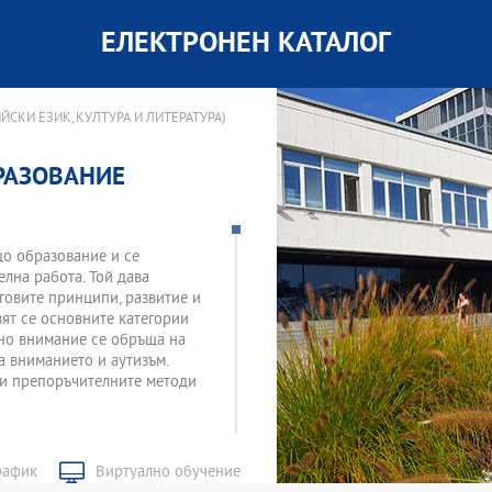
ЕЛЕКТРОНЕН КАТАЛОГ
ЙСКИ ЕЗИК, КУЛТУРА И ЛИТЕРАТУРА)
РАЗОВАНИЕ
о образование и се
лна работа. Той дава
говите принципи, развитие и
вят се основните категории
ено внимание се обръща на
а вниманието и аутизъм.
 и препоръчителните методи
рафик
Виртуално обучение