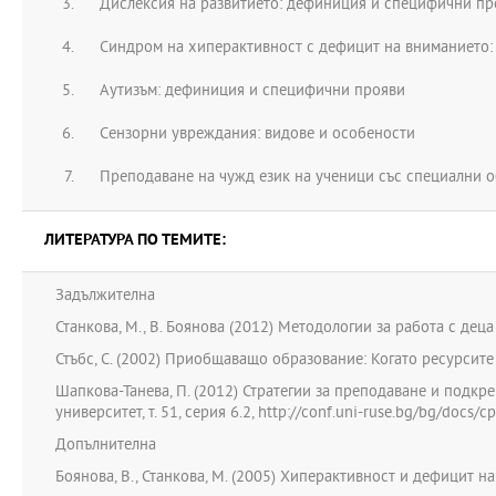
Дислексия на развитието: дефиниция и специфични пр
Синдром на хиперактивност с дефицит на вниманието
Аутизъм: дефиниция и специфични прояви
Сензорни увреждания: видове и особености
Преподаване на чужд език на ученици със специални 
ЛИТЕРАТУРА ПО ТЕМИТЕ:
Задължителна
Станкова, М., В. Боянова (2012) Методологии за работа с дец
Стъбс, С. (2002) Приобщаващо образование: Когато ресурсите не
Шапкова-Танева, П. (2012) Стратегии за преподаване и подк
университет, т. 51, серия 6.2, http://conf.uni-ruse.bg/bg/docs/c
Допълнителна
Боянова, В., Станкова, М. (2005) Хиперактивност и дефицит 