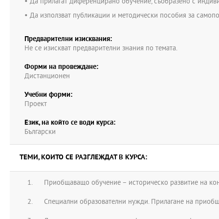
• Да прилагат диференцирано обучение, съобразено с индив
• Да използват публикации и методически пособия за самопо
Предварителни изисквания:
Нe се изискват предварителни знания по темата.
Форми на провеждане:
Дистанционен
Учебни форми:
Проект
Език, на който се води курса:
Български
ТЕМИ, КОИТО СЕ РАЗГЛЕЖДАТ В КУРСА:
Приобщаващо обучение – историческо развитие на ко
Специални образователни нужди. Прилагане на приобщ