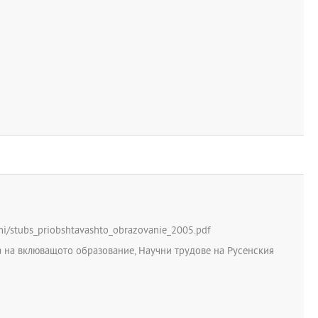
elni/stubs_priobshtavashto_obrazovanie_2005.pdf
та на вклюващото образование, Научни трудове на Русенския