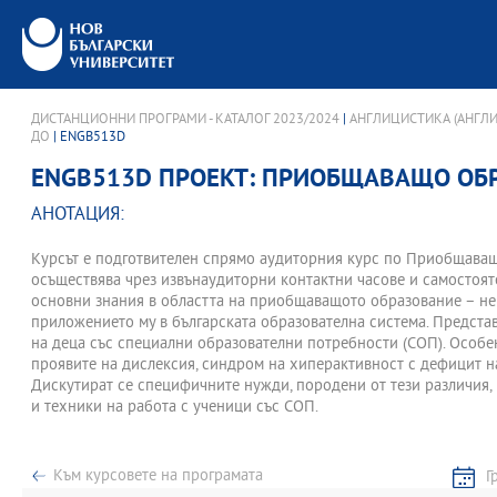
ДИСТАНЦИОННИ ПРОГРАМИ - КАТАЛОГ 2023/2024
|
АНГЛИЦИСТИКА (АНГЛИ
ДО
| ENGB513D
ENGB513D ПРОЕКТ: ПРИОБЩАВАЩО ОБ
АНОТАЦИЯ:
Курсът е подготвителен спрямо аудиторния курс по Приобщаващ
осъществява чрез извънаудиторни контактни часове и самостояте
основни знания в областта на приобщаващото образование – не
приложението му в българската образователна система. Предста
на деца със специални образователни потребности (СОП). Особ
проявите на дислексия, синдром на хиперактивност с дефицит н
Дискутират се специфичните нужди, породени от тези различия,
и техники на работа с ученици със СОП.
Към курсовете на програмата
Г