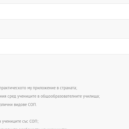
рактическото му приложение в страната;
ания сред учениците в общообразователните училища;
азлични видове СОП.
а учениците със СОП;