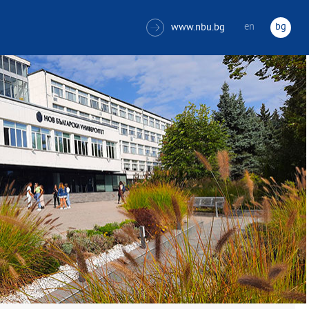
en
bg
www.nbu.bg
