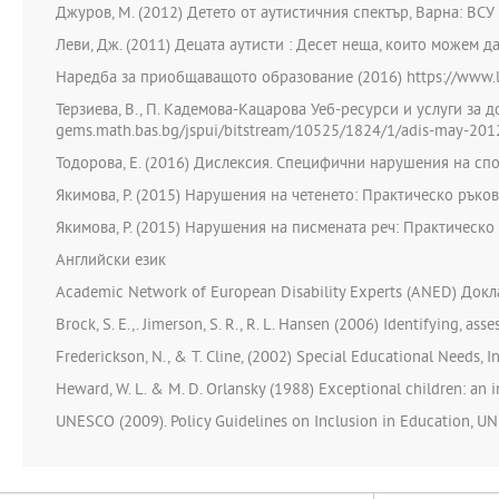
Джуров, М. (2012) Детето от аутистичния спектър, Варна: ВСУ
Леви, Дж. (2011) Децата аутисти : Десет неща, които можем д
Наредба за приобщаващото образование (2016) https://www.
Терзиева, В., П. Кадемова-Кацарова Уеб-ресурси и услуги за
gems.math.bas.bg/jspui/bitstream/10525/1824/1/adis-may-20
Тодорова, Е. (2016) Дислексия. Специфични нарушения на спо
Якимова, Р. (2015) Нарушения на четенето: Практическо ръково
Якимова, Р. (2015) Нарушения на писмената реч: Практическо 
Английски език
Academic Network of European Disability Experts (ANED) Докла
Brock, S. E.,. Jimerson, S. R., R. L. Hansen (2006) Identifying, as
Frederickson, N., & T. Cline, (2002) Special Educational Needs, 
Heward, W. L. & M. D. Orlansky (1988) Exceptional children: an i
UNESCO (2009). Policy Guidelines on Inclusion in Education, 