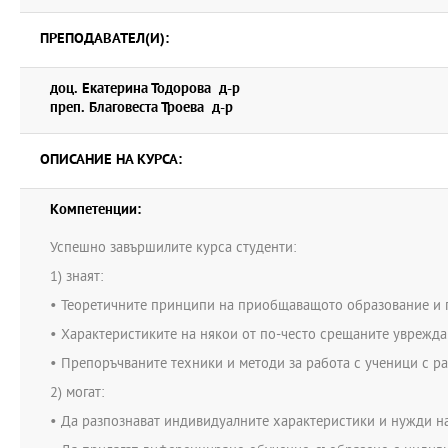
ПРЕПОДАВАТЕЛ(И):
доц. Екатерина Тодорова д-р
преп. Благовеста Троева д-р
ОПИСАНИЕ НА КУРСА:
Компетенции:
Успешно завършилите курса студенти:
1) знаят:
• Теоретичните принципи на приобщаващото образование и п
• Характеристиките на някои от по-често срещаните уврежд
• Препоръчваните техники и методи за работа с ученици с р
2) могат:
• Да разпознават индивидуалните характеристики и нужди н