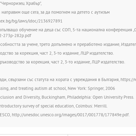
 "Черноризец Храбър",
а направим още сега, за да помогнем на детето с аутизъм
lex.bg/bg/laws/ldoc/2136927891
 допълващо обучение на деца със СОП, 5-та национална конференция „
12-273p-282p.pdf
собността за учене, трето допълнено и преработено издание, Издател
дство за корекция, част 2, 3-то издание, ЛЦР издателство.
ръководство за корекция, част 2, 3-то издание, ЛЦР издателство.
ди, свързани със статута на хората с увреждания в България, https://
sessing, and treating autism at school, New York: Springer, 2006
Inclusion and Diversity, Buckingham, Philadelphia: Open University Press.
ntroductory survey of special education, Colmbus: Merrill.
UNESCO, http://unesdoc.unesco.org/images/0017/001778/177849e.pdf.