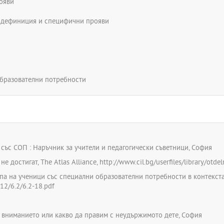
ояви
: дефиниция и специфични прояви
образователни потребности
а със СОП : Наръчник за учители и педагогически съветници, София
 достигат, The Atlas Alliance, http://www.cil.bg/userfiles/library/otd
репа на ученици със специални образователни потребности в контекс
p12/6.2/6.2-18.pdf
на вниманието или какво да правим с неудържимото дете, София