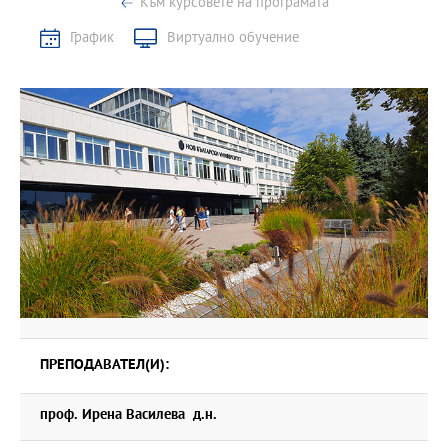
Към курсовете на програмата
График
Виртуално обучение
ПРЕПОДАВАТЕЛ(И):
проф. Ирена Василева д.н.