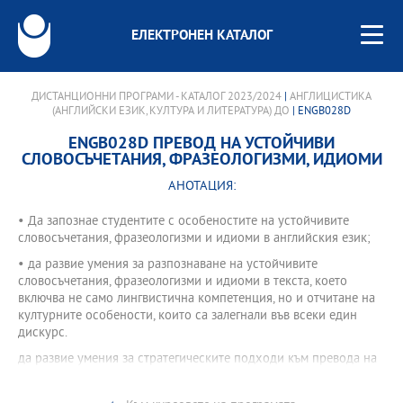
ЕЛЕКТРОНЕН КАТАЛОГ
ДИСТАНЦИОННИ ПРОГРАМИ - КАТАЛОГ 2023/2024
|
АНГЛИЦИСТИКА
(АНГЛИЙСКИ ЕЗИК, КУЛТУРА И ЛИТЕРАТУРА) ДО
| ENGB028D
ENGB028D ПРЕВОД НА УСТОЙЧИВИ
СЛОВОСЪЧЕТАНИЯ, ФРАЗЕОЛОГИЗМИ, ИДИОМИ
АНОТАЦИЯ:
• Да запознае студентите с особеностите на устойчивите
словосъчетания, фразеологизми и идиоми в английския език;
• да развие умения за разпознаване на устойчивите
словосъчетания, фразеологизми и идиоми в текста, което
включва не само лингвистична компетенция, но и отчитане на
културните особености, които са залегнали във всеки един
дискурс.
да развие умения за стратегическите подходи към превода на
устойчивите словосъчетания, фразеологизми и идиоми от
английски на български език.