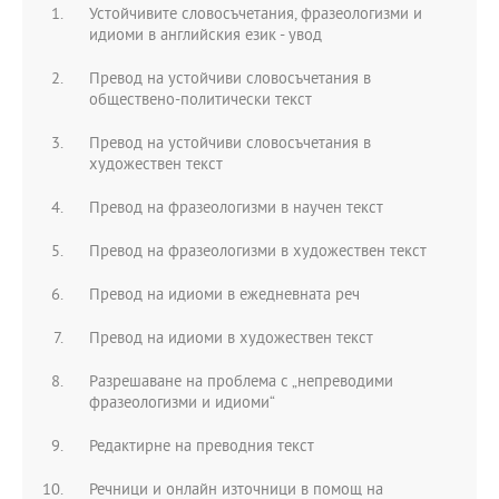
Устойчивите словосъчетания, фразеологизми и
идиоми в английския език - увод
Превод на устойчиви словосъчетания в
обществено-политически текст
Превод на устойчиви словосъчетания в
художествен текст
Превод на фразеологизми в научен текст
Превод на фразеологизми в художествен текст
Превод на идиоми в ежедневната реч
Превод на идиоми в художествен текст
Разрешаване на проблема с „непреводими
фразеологизми и идиоми“
Редактирне на преводния текст
Речници и онлайн източници в помощ на