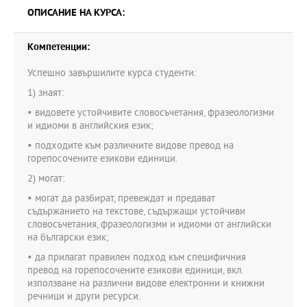
ОПИСАНИЕ НА КУРСА:
Компетенции:
Успешно завършилите курса студенти:
1) знаят:
• видовете устойчивите словосъчетания, фразеологизми
и идиоми в английския език;
• подходите към различните видове превод на
горепосочените езикови единици.
2) могат:
• могат да разбират, превеждат и предават
съдържанието на текстове, съдържащи устойчиви
словосъчетания, фразеологизми и идиоми от английски
на български език;
• да прилагат правилен подход към специфичния
превод на горепосочените езикови единици, вкл.
използване на различни видове електронни и книжни
речници и други ресурси.