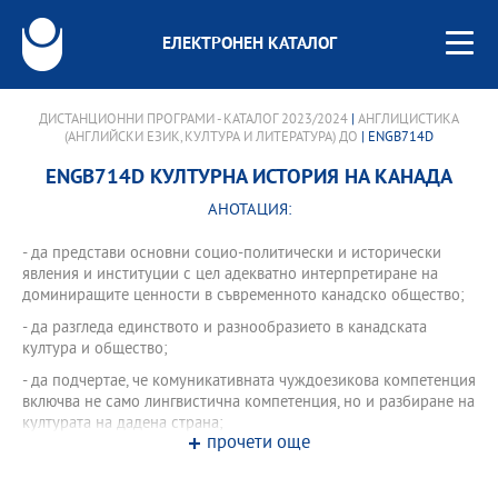
ЕЛЕКТРОНЕН КАТАЛОГ
ДИСТАНЦИОННИ ПРОГРАМИ - КАТАЛОГ 2023/2024
|
АНГЛИЦИСТИКА
(АНГЛИЙСКИ ЕЗИК, КУЛТУРА И ЛИТЕРАТУРА) ДО
| ENGB714D
ENGB714D КУЛТУРНА ИСТОРИЯ НА КАНАДА
АНОТАЦИЯ:
- да представи основни социо-политически и исторически
явления и институции с цел адекватно интерпретиране на
доминиращите ценности в съвременното канадско общество;
- да разгледа единството и разнообразието в канадската
култура и общество;
- да подчертае, че комуникативната чуждоезикова компетенция
включва не само лингвистична компетенция, но и разбиране на
културата на дадена страна;
прочети още
- да активира познанията на студентите за собствената им
култура за да се постигне по-добро разбиране на канадската