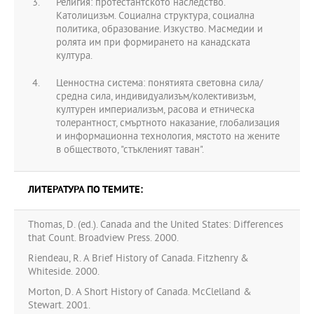
Религия: протестантското наследство.
Католицизъм. Социална структура, социална
политика, образование. Изкуство. Масмедии и
ролята им при формирането на канадската
култура.
Ценностна система: понятията световна сила/
средна сила, индивидуализъм/колективизъм,
културен империализъм, расова и етническа
толерантност, смъртното наказание, глобализация
и информационна технология, мястото на жените
в обществото, "стъкленият таван".
ЛИТЕРАТУРА ПО ТЕМИТЕ:
Thomas, D. (ed.). Canada and the United States: Differences
that Count. Broadview Press. 2000.
Riendeau, R. A Brief History of Canada. Fitzhenry &
Whiteside. 2000.
Morton, D. A Short History of Canada. McClelland &
Stewart. 2001.