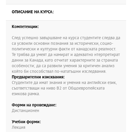
ОПИСАНИЕ НА КУРСА:
Компетенции:
След успешно завършване на курса студентите следва да
са усвоили основни познания за исторически, социо-
политически и културни факти от канадската реалност.
Те трябва да умеят да намират и адекватно нтерпретират
данни за Канада, като отчитат характерните за страната
особености; да са развили умения за критичен анализ
който би способствал по-нататъшни изследвания.
Предварителни изисквания:
Студентите да имат знания и умения на английски език,
съответстващи на ниво B2 от Общоевропейската
езикова рамка.
Форми на провеждане:
Дистанционен
Учебни форми:
Лекция