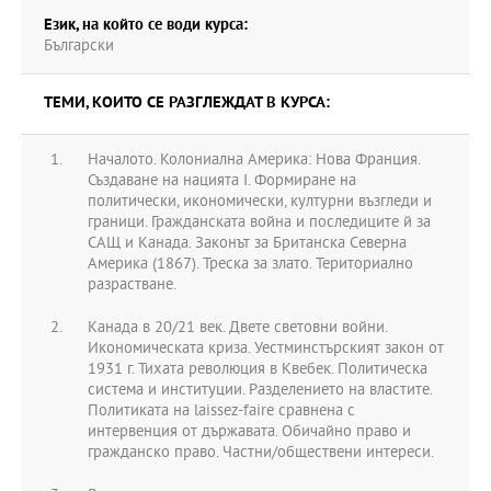
Език, на който се води курса:
Български
ТЕМИ, КОИТО СЕ РАЗГЛЕЖДАТ В КУРСА:
Началото. Колониална Америка: Нова Франция.
Създаване на нацията I. Формиране на
политически, икономически, културни възгледи и
граници. Гражданската война и последиците й за
САЩ и Канада. Законът за Британска Северна
Америка (1867). Треска за злато. Териториално
разрастване.
Канада в 20/21 век. Двете световни войни.
Икономическата криза. Уестминстърският закон от
1931 г. Тихата революция в Квебек. Политическа
система и институции. Разделението на властите.
Политиката на laissez-faire сравнена с
интервенция от държавата. Обичайно право и
гражданско право. Частни/обществени интереси.