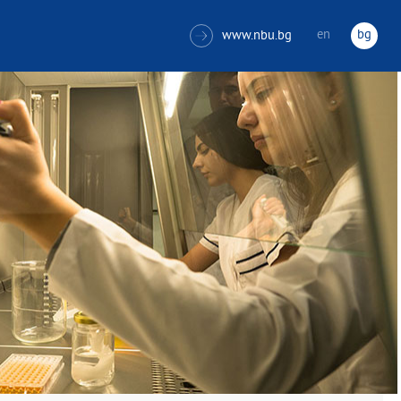
en
bg
www.nbu.bg
