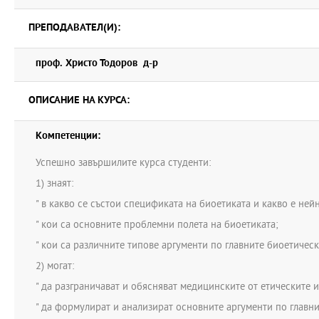
ПРЕПОДАВАТЕЛ(И):
проф. Христо Тодоров д-р
ОПИСАНИЕ НА КУРСА:
Компетенции:
Успешно завършилите курса студенти:
1) знаят:
" в какво се състои спецификата на биоетиката и какво е не
" кои са основните проблемни полета на биоетиката;
" кои са различните типове аргументи по главните биоетичес
2) могат:
" да разграничават и обясняват медицинските от етическите 
" да формулират и анализират основните аргументи по главн