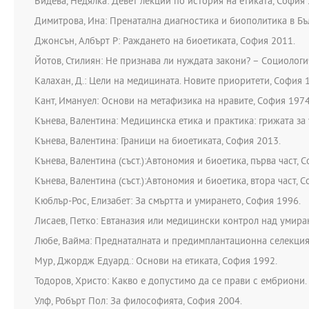
Видева, Недялка: Девет лекции по история на етиката, София 
Димитрова, Ина: Пренатална диагностика и биополитика в Бъ
Джонсън, Албърт Р: Раждането на биоетиката, София 2011.
Йотов, Стилиян: Не признава ли нуждата закони? – Социологи
Калахан, Д.: Цели на медицината. Новите приоритети, София 
Кант, Имануел: Основи на метафизика на нравите, София 1974
Кънева, Валентина: Медицинска етика и практика: грижата за
Кънева, Валентина: Граници на биоетиката, София 2013.
Кънева, Валентина (съст.):Автономия и биоетика, първа част, 
Кънева, Валентина (съст.):Автономия и биоетика, втора част, 
Кюблър-Рос, Елизабет: За смъртта и умирането, София 1996.
Лисаев, Петко: Евтаназия или медицински контрол над умиран
Любе, Вайма: Преднаталната и предимплантационна селекция 
Мур, Джордж Едуард.: Основи на етиката, София 1992.
Тодоров, Христо: Какво е допустимо да се прави с ембриони. 
Улф, Робърт Пол: За философията, София 2004.