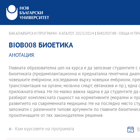
БАКАЛАВЪРСКИ ПРОГРАМИ - КАТАЛОГ 2023/2024
|
БИОЛОГИЯ - ОБЩА И П
BIOB008 БИОЕТИКА
АНОТАЦИЯ:
Главната образователна цел на курса е да запознае студентите 
биоетиката (предимплантационна и преднатална генетчина диагн
човешките ембриони, изследвания върху човешки ембриони, пре
трансплантация на органи, мозъчна смърт, евтаназия и пр.), една
приложната етика. Не по-малко важна задача е да студентите да 
разбират комплексната същност на нормативните (морални и пр
развитието на съвременната медицина. Не на последно място сту
запознати с различните типове аргументи по главните биоетичес
произтичащите от тях законодателни решения.
Към курсовете на програмата
Г