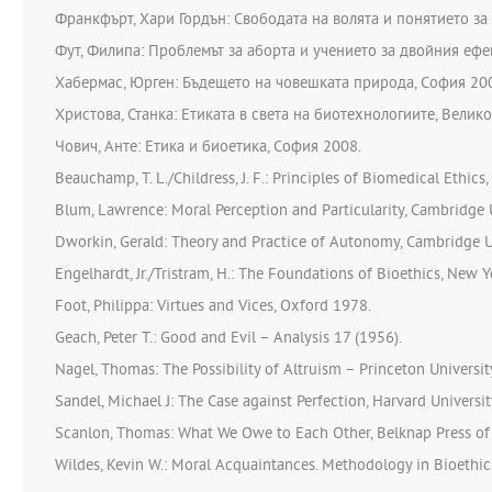
Франкфърт, Хари Гордън: Свободата на волята и понятието за л
Фут, Филипа: Проблемът за аборта и учението за двойния ефек
Хабермас, Юрген: Бъдещето на човешката природа, София 20
Христова, Станка: Етиката в света на биотехнологиите, Велик
Чович, Анте: Етика и биоетика, София 2008.
Beauchamp, T. L./Childress, J. F.: Principles of Biomedical Ethics
Blum, Lawrence: Moral Perception and Particularity, Cambridge 
Dworkin, Gerald: Theory and Practice of Autonomy, Cambridge U
Engelhardt, Jr./Tristram, H.: The Foundations of Bioethics, New 
Foot, Philippa: Virtues and Vices, Oxford 1978.
Geach, Peter T.: Good and Evil – Analysis 17 (1956).
Nagel, Thomas: The Possibility of Altruism – Princeton Universit
Sandel, Michael J: The Case against Perfection, Harvard Universit
Scanlon, Thomas: What We Owe to Each Other, Belknap Press of 
Wildes, Kevin W.: Moral Acquaintances. Methodology in Bioethi