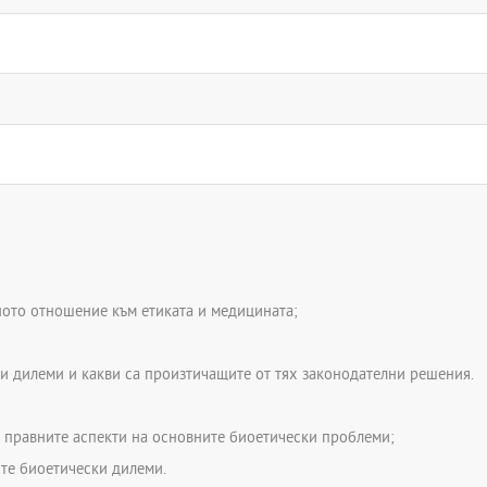
йното отношение към етиката и медицината;
ки дилеми и какви са произтичащите от тях законодателни решения.
и правните аспекти на основните биоетически проблеми;
ите биоетически дилеми.