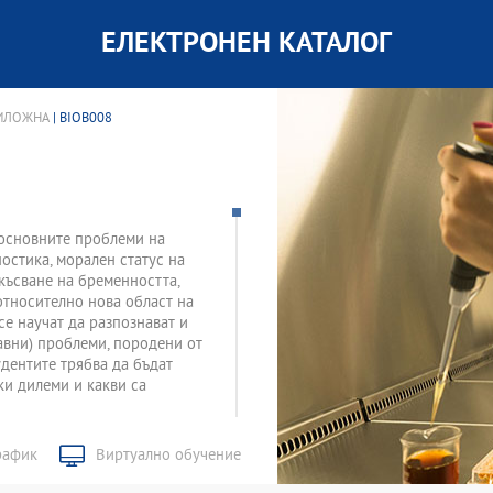
ЕЛЕКТРОНЕН КАТАЛОГ
РИЛОЖНА
| BIOB008
с основните проблеми на
остика, морален статус на
късване на бременността,
 относително нова област на
се научат да разпознават и
авни) проблеми, породени от
дентите трябва да бъдат
ки дилеми и какви са
рафик
Виртуално обучение