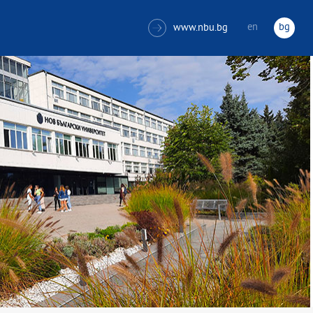
en
bg
www.nbu.bg
