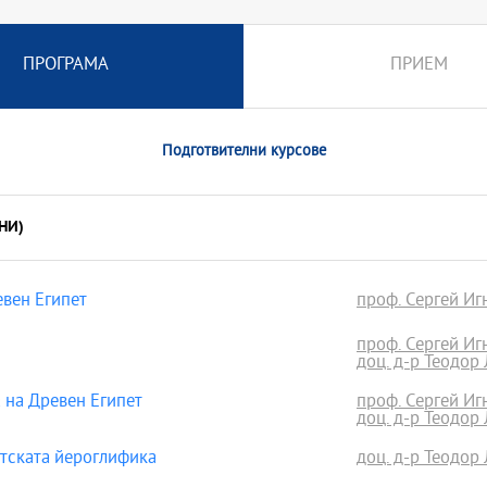
ПРОГРАМА
ПРИЕМ
Подготвителни курсове
НИ)
вен Египет
проф. Сергей Игн
проф. Сергей Игн
доц. д-р Теодор
 на Древен Египет
проф. Сергей Игн
доц. д-р Теодор
тската йероглифика
доц. д-р Теодор