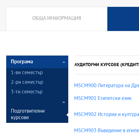
ОБЩА ИНФОРМАЦИЯ
Програма
АУДИТОРНИ КУРСОВЕ (КРЕДИТ
1-ви семестър
2-ри семестър
MSCM900 Литература на Дре
3-ти семестър
MSCM901 Египетски език
Подготвителни
MSCM902 История и култура
курсове
MSCM903 Въведение в египе