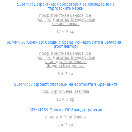
SEMM731 Практика: Лаборатория за изследване на
търговските марки
проф. Кристиан Банков, д.н.
доц. д-р Димитър Трендафилов
Севим Танева
12 ч. 6 кр.
SEMM736 Семинар: Срещи с бранд мениджърите в България II
(гост лектор)
проф. Кристиан Банков, д.н.
доц. д-р Димитър Трендафилов
гл. ас. д-р Рени Янкова
Ягодина Къртунова
6 ч. 3 кр.
SEMM737 Проект: Употреби на еротиката в брандинга
доц. д-р Албена Павлова
12 ч. 6 кр.
SEMM739 Проект: ПР бранд стратегии
гл. ас. д-р Рени Янкова
6 ч. 3 кр.