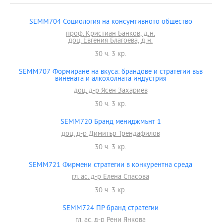
SEMM704 Социология на консумтивното общество
проф. Кристиан Банков, д.н.
доц. Евгения Благоева, д.н.
30 ч. 3 кр.
SEMM707 Формиране на вкуса: брандове и стратегии във
винената и алкохолната индустрия
доц. д-р Ясен Захариев
30 ч. 3 кр.
SEMM720 Бранд мениджмънт 1
доц. д-р Димитър Трендафилов
30 ч. 3 кр.
SEMM721 Фирмени стратегии в конкурентна среда
гл. ас. д-р Елена Спасова
30 ч. 3 кр.
SEMM724 ПР бранд стратегии
гл. ас. д-р Рени Янкова