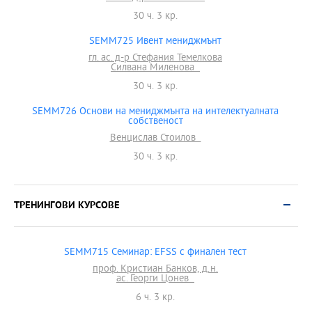
30 ч. 3 кр.
SEMM725 Ивент мениджмънт
гл. ас. д-р Стефания Темелкова
Силвана Миленова
30 ч. 3 кр.
SEMM726 Основи на мениджмънта на интелектуалната
собственост
Венцислав Стоилов
30 ч. 3 кр.
ТРЕНИНГОВИ КУРСОВЕ
SEMM715 Семинар: EFSS с финален тест
проф. Кристиан Банков, д.н.
ас. Георги Цонев
6 ч. 3 кр.