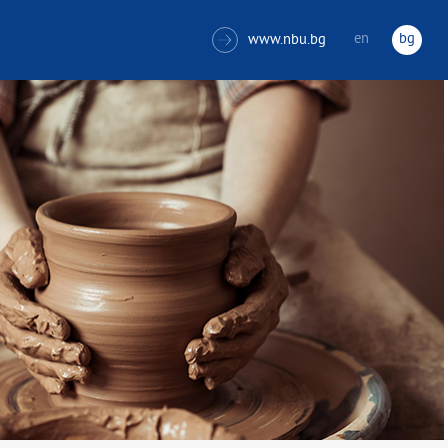
en
bg
www.nbu.bg
