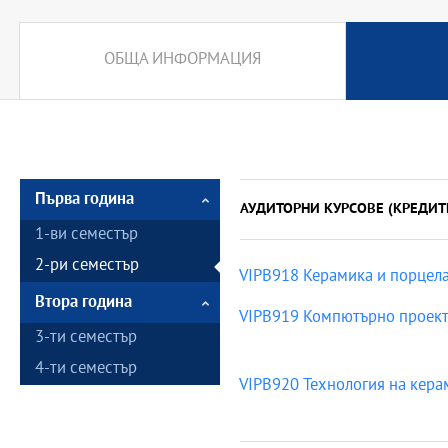
ОБЩА ИНФОРМАЦИЯ
Първа година
АУДИТОРНИ КУРСОВЕ (КРЕДИТ
1-ви семестър
2-ри семестър
VIPB918 Керамика и порцел
Втора година
VIPB919 Компютърно проекти
3-ти семестър
4-ти семестър
VIPB920 Технология на керам