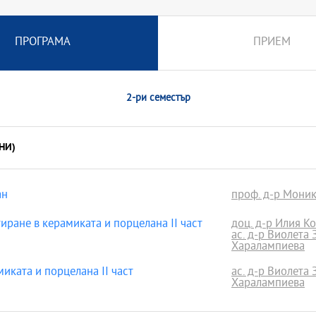
ПРОГРАМА
ПРИЕМ
2-ри семестър
НИ)
ан
проф. д-р Мони
ране в керамиката и порцелана II част
доц. д-р Илия К
ас. д-р Виолета
Харалампиева
иката и порцелана II част
ас. д-р Виолета
Харалампиева