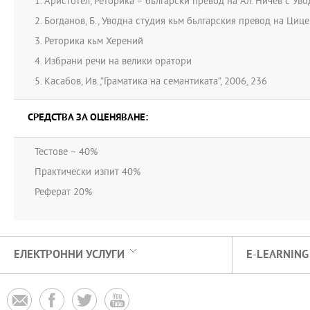
1. Аристотел, Реторика – бьлгарски превод на Ал. Ничев с Уво
2. Богданов, Б., Уводна студия кьм бьлгарския превод на Цице
3. Реторика кьм Херений
4. Избрани речи на велики оратори
5. Касабов, Ив.,”Граматика на семантиката”, 2006, 236
СРЕДСТВА ЗА ОЦЕНЯВАНЕ:
Тестове – 40%
Практически изпит 40%
Реферат 20%
ЕЛЕКТРОННИ УСЛУГИ
E-LEARNING



