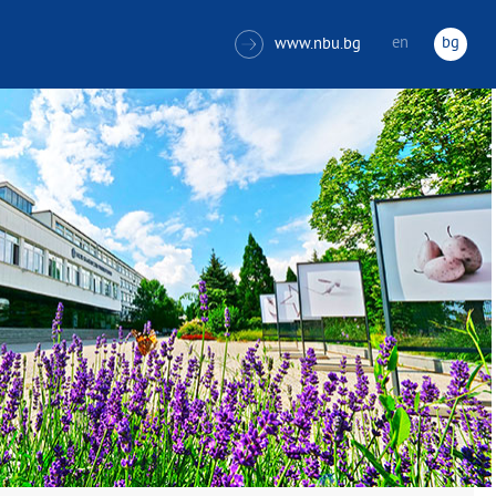
en
bg
www.nbu.bg
