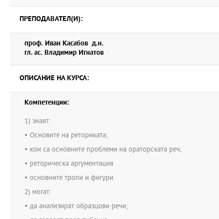
ПРЕПОДАВАТЕЛ(И):
проф. Иван Касабов д.н.
гл. ас. Владимир Игнатов
ОПИСАНИЕ НА КУРСА:
Компетенции:
1) знаят:
• Основите на реториката;
• кои са основните проблеми на ораторската реч;
• реторическа аргументация
• основните тропи и фигури.
2) могат:
• да анализират образцови речи;