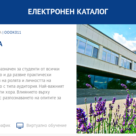
ЕЛЕКТРОНЕН КАТАЛОГ
А
| OOOK011
А
азначен за студенти от всички
то и да развие практически
 на ролята и личността на
но с типа аудитория. Най-важният
упи хора. Влиянието върху
с разпознаването на опитите за
рафик
Виртуално обучение