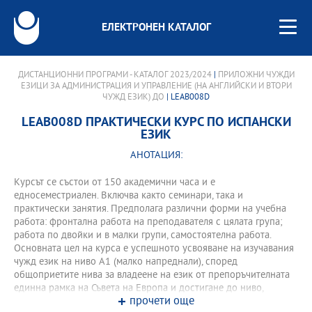
ЕЛЕКТРОНЕН КАТАЛОГ
ДИСТАНЦИОННИ ПРОГРАМИ - КАТАЛОГ 2023/2024
|
ПРИЛОЖНИ ЧУЖДИ
ЕЗИЦИ ЗА АДМИНИСТРАЦИЯ И УПРАВЛЕНИЕ (НА АНГЛИЙСКИ И ВТОРИ
ЧУЖД ЕЗИК) ДО
| LEAB008D
LEAB008D ПРАКТИЧЕСКИ КУРС ПО ИСПАНСКИ
ЕЗИК
АНОТАЦИЯ:
Курсът се състои от 150 академични часа и е
едносеместриален. Включва както семинари, така и
практически занятия. Предполага различни форми на учебна
работа: фронтална работа на преподавателя с цялата група;
работа по двойки и в малки групи, самостоятелна работа.
Основната цел на курса е успешното усвояване на изучавания
чужд език на ниво А1 (малко напреднали), според
общоприетите нива за владеене на език от препоръчителната
единна рамка на Съвета на Европа и достигане до ниво,
прочети още
позволяващо успешно преминаване в следващото ниво - А2.