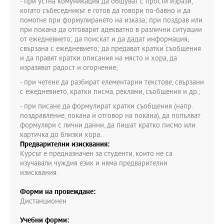
- при устна комуникация да общуват с прости изрази,
когато събеседникът е готов да говори по-бавно и да
помогне при формулирането на изказа; при поздрав или
при покана да отговарят адекватно в различни ситуации
от ежедневието; да поискат и да дадат информация,
свързана с ежедневието; да предават кратки съобщения
и да правят кратки описания на място и хора, да
изразяват радост и огорчение;
- при четене да разбират елементарни текстове, свързани
с ежедневието, кратки писма, реклами, съобщения и др.;
- при писане да формулират кратки съобщения (напр.
поздравление, покана и отговор на покана), да попълват
формуляри с лични данни, да пишат кратко писмо или
картичка до близки хора.
Предварителни изисквания:
Курсът е предназначен за студенти, които не са
изучавали чуждия език и няма предварителни
изисквания.
Форми на провеждане:
Дистанционен
Учебни форми: