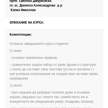
преп. Свилена Джурковска
гл. ас. Даниела Александрова д-р
Капка Николова
ОПИСАНИЕ НА КУРСА:
Компетенции:
Успешно завършилите курса студенти:
1) знаят:
- основни граматични правила;
- сравнително широк набор от думи, фрази и структури,
с които да съставят свои текстове (устни и писмени ) с
цел успешна комуникация на чуждия език на ниво малко
напреднали.
2) могат:
- при слушане да разбират познати думи и основни
изрази, свързани със самите тях, семейството им и
конкретното им обкръжение (напр. поздрави, покани);