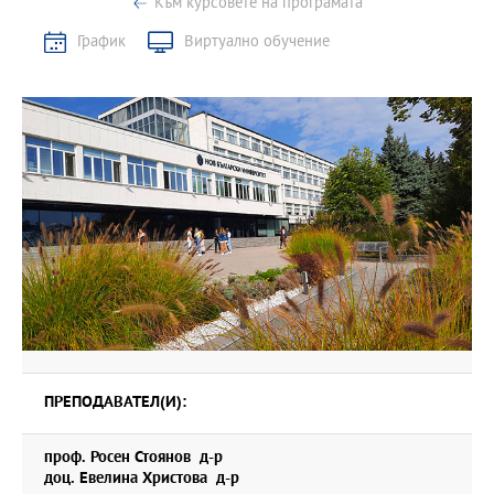
Към курсовете на програмата
График
Виртуално обучение
ПРЕПОДАВАТЕЛ(И):
проф. Росен Стоянов д-р
доц. Евелина Христова д-р