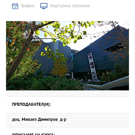
График
Виртуално обучение
ПРЕПОДАВАТЕЛ(И):
доц. Михаел Димитров д-р