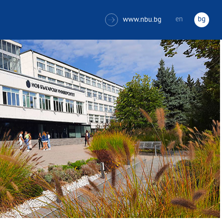
en
bg
www.nbu.bg
