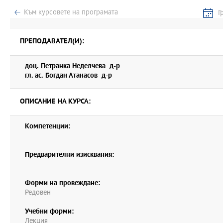
Към курсовете на програмата
Г
ПРЕПОДАВАТЕЛ(И):
доц. Петранка Неделчева д-р
гл. ас. Богдан Атанасов д-р
ОПИСАНИЕ НА КУРСА:
Компетенции:
Предварителни изисквания:
Форми на провеждане:
Редовен
Учебни форми:
Лекция