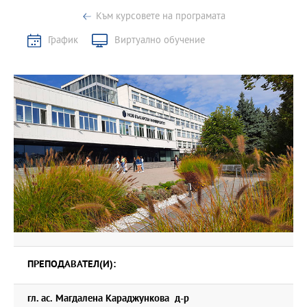
(педагогическия стаж) по-плавен и безболезнен;
Към курсовете на програмата
• да развие у студентите умения и навици за работа в класната
стая;
График
Виртуално обучение
• да развие умения за критически анализ, изследване и
справяне с конкретни методически проблеми на работното
място.
С оглед на тези цели курсът предполага следните форми на
учебна работа:
• наблюдение на уроци (изисква самостоятелна работа от
страна на студентите и включва подготовка за полево
изследване и водене на структурирано наблюдение)
• обсъждане на наблюдаваните уроци под ръководството на
методик и/или ментор (предполага активност от страна на
студентите по време на дискусиите).
ПРЕПОДАВАТЕЛ(И):
гл. ас. Магдалена Караджункова д-р