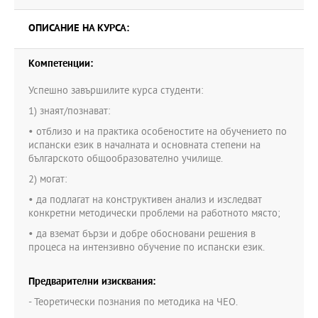
ОПИСАНИЕ НА КУРСА:
Компетенции:
Успешно завършилите курса студенти:
1) знаят/познават:
• отблизо и на практика особеностите на обучението по
испански език в началната и основната степени на
българското общообразователно училище.
2) могат:
• да подлагат на конструктивен анализ и изследват
конкретни методически проблеми на работното място;
• да вземат бързи и добре обосновани решения в
процеса на интензивно обучение по испански език.
Предварителни изисквания:
- Теоретически познания по методика на ЧЕО.