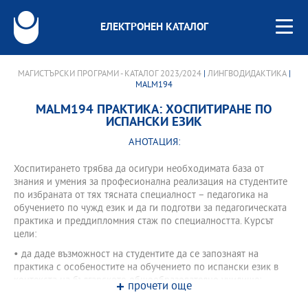
ЕЛЕКТРОНЕН КАТАЛОГ
МАГИСТЪРСКИ ПРОГРАМИ - КАТАЛОГ 2023/2024
|
ЛИНГВОДИДАКТИКА
|
MALM194
MALM194 ПРАКТИКА: ХОСПИТИРАНЕ ПО
ИСПАНСКИ ЕЗИК
АНОТАЦИЯ:
Хоспитирането трябва да осигури необходимата база от
знания и умения за професионална реализация на студентите
по избраната от тях тясната специалност – педагогика на
обучението по чужд език и да ги подготви за педагогическата
практика и преддипломния стаж по специалността. Курсът
цели:
• да даде възможност на студентите да се запознаят на
практика с особеностите на обучението по испански език в
контекста на българското общообразователно училище;
прочети още
• да направи прехода от теорията към практиката