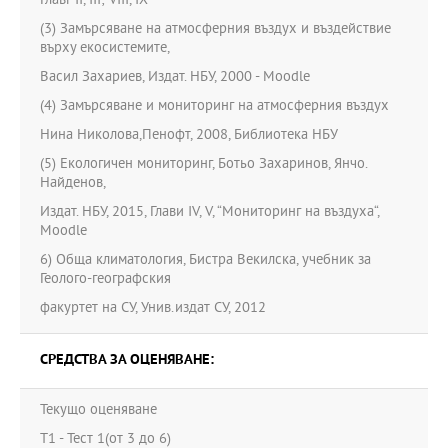
Главr II, III; VIII, IX
(3) Замърсяване на атмосферния въздух и въздействие
върху екосистемите,
Васил Захариев, Издат. НБУ, 2000 - Moodle
(4) Замърсяване и мониторинг на атмосферния въздух
Нина Николова,Пенофт, 2008, Библиотека НБУ
(5) Екологичен мониторинг, Ботьо Захаринов, Янчо.
Найденов,
Издат. НБУ, 2015, Глави IV, V, “Мониторинг на въздуха“,
Moodle
6) Обща климатология, Бистра Векилска, учебник за
Геолого-географския
факуртет на СУ, Унив.издат СУ, 2012
СРЕДСТВА ЗА ОЦЕНЯВАНЕ:
Текущо оценяване
T1 - Тест 1(от 3 до 6)