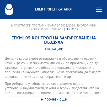
ЕЛЕКТРОНЕН КАТАЛОГ
МАГИСТЪРСКИ ПРОГРАМИ - КАТАЛОГ 2023/2024
|
ЕКОЛОГИЧНИ
ЕКСПЕРТИЗИ И КОНТРОЛ
| EEKM105
EEKM105 КОНТРОЛ НА ЗАМЪРСЯВАНЕ НА
ВЪЗДУХА
АНОТАЦИЯ:
Целта на курса е чрез разглеждане и обсъждане на отделни
научни факти и зависимости, дискусии по проблеми, и др. да
запознаят студентите с обхвата, спецификата и основните
проблеми на научното направление на програмата, да въведат
основни понятия за това направление и др.
При отбора на учебния материал е заложно ядро от
установени научни факти, закони и теории, представянето на
които е илюстрирано с примери, а усвояването се контролира
чрез подходящи въпроси и задачи. При това е обърнато
прочети още
достатъчно внимание на принципи и методи за изследвания,
характерни за всички видове научни и инженерни дейности.