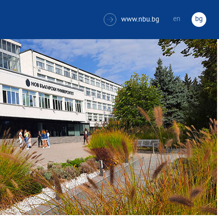
en
bg
www.nbu.bg
