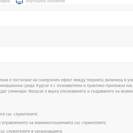
рафик
Виртуално обучение
правлението на
служителите в
лужителите;
 Социалното партньорство и
ия е постигане на синергичен ефект между теорията, включена в уч
анизационна среда. Курсът е с познавателна и практико-приложна нас
ждат семинари. Фокусът е върху опознаването и създаването на възмо
та със служителите;
у управлението на взаимоотношенията със служителите;
ъс служителите в организацията.