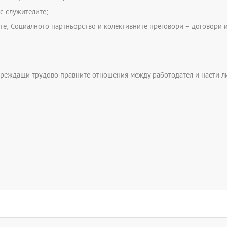
с служителите;
те; Социалното партньорство и колективните преговори – договори и
уреждащи трудово правните отношения между работодател и наети л