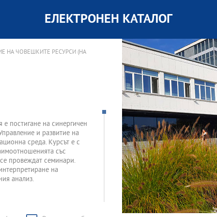
ЕЛЕКТРОНЕН КАТАЛОГ
ИЕ НА ЧОВЕШКИТЕ РЕСУРСИ (НА
 е постигане на синергичен
Управление и развитие на
ационна среда. Курсът е с
заимоотношенията със
 се провеждат семинари.
 интерпретиране на
ния анализ.
със служителите;