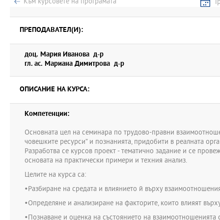
Към курсовете на програмата
Г
•Определяне и анализиране на факторите, които влияят върху у
взаимоотношенията със служителите;
•Познаване и оценка на състоянието на взаимоотношенията със 
ПРЕПОДАВАТЕЛ(И):
организацията.
•Развитие на умения за управление на взаимоотношенията със с
доц. Мария Иванова д-р
гл. ас. Мариана Димитрова д-р
•Усвояване на механизмите за взаимодействие със синдикатите;
колективните преговори – договори и спорове.
ОПИСАНИЕ НА КУРСА:
Компетенции:
Основната цел на семинара по трудово-правни взаимоотношен
човешките ресурси” и познанията, придобити в реалната орг
Разработва се курсов проект - тематично задание и се прове
основата на практически примери и техния анализ.
Целите на курса са:
•Разбиране на средата и влиянието й върху взаимоотношения
•Определяне и анализиране на факторите, които влияят върх
•Познаване и оценка на състоянието на взаимоотношенията с