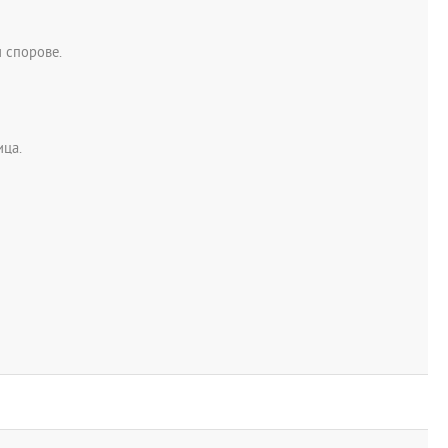
 спорове.
ица.