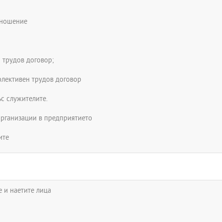
тношение
 трудов договор;
олективен трудов договор
с служителите.
организации в предприятието
ите
 и наетите лица