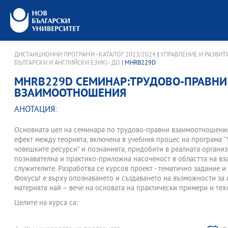
ДИСТАНЦИОННИ ПРОГРАМИ - КАТАЛОГ 2023/2024
|
УПРАВЛЕНИЕ И РАЗВИТ
БЪЛГАРСКИ И АНГЛИЙСКИ ЕЗИК) - ДО
| MHRB229D
MHRB229D СЕМИНАР:ТРУДОВО-ПРАВНИ
ВЗАИМООТНОШЕНИЯ
АНОТАЦИЯ:
Основната цел на семинара по трудово-правни взаимоотношения
ефект между теорията, включена в учебния процес на програма “
човешките ресурси” и познанията, придобити в реалната организ
познавателна и практико-приложна насоченост в областта на в
служителите. Разработва се курсов проект - тематично задание и
Фокусът е върху опознаването и създаването на възможности за
материята най – вече на основата на практически примери и тех
Целите на курса са:
•Разбиране на средата и влиянието й върху взаимоотношенията 