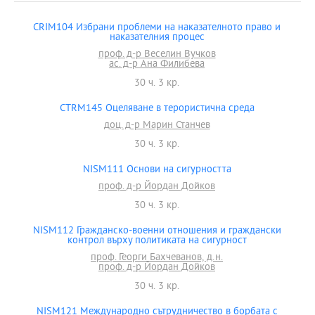
CRIM104 Избрани проблеми на наказателното право и
наказателния процес
проф. д-р Веселин Вучков
ас. д-р Ана Филибева
30 ч. 3 кр.
CTRM145 Оцеляване в терористична среда
доц. д-р Марин Станчев
30 ч. 3 кр.
NISM111 Основи на сигурността
проф. д-р Йордан Дойков
30 ч. 3 кр.
NISM112 Гражданско-военни отношения и граждански
контрол върху политиката на сигурност
проф. Георги Бахчеванов, д.н.
проф. д-р Йордан Дойков
30 ч. 3 кр.
NISM121 Международно сътрудничество в борбата с