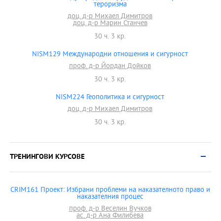
тероризма
доц. д-р Михаел Димитров
доц. д-р Марин Станчев
30 ч. 3 кр.
NISM129 Международни отношения и сигурност
проф. д-р Йордан Дойков
30 ч. 3 кр.
NISM224 Геополитика и сигурност
доц. д-р Михаел Димитров
30 ч. 3 кр.
ТРЕНИНГОВИ КУРСОВЕ
CRIM161 Проект: Избрани проблеми на наказателното право и
наказателния процес
проф. д-р Веселин Вучков
ас. д-р Ана Филибева