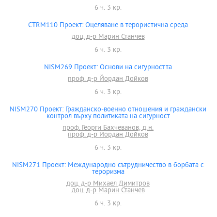
6 ч. 3 кр.
CTRM110 Проект: Оцеляване в терористична среда
доц. д-р Марин Станчев
6 ч. 3 кр.
NISM269 Проект: Основи на сигурността
проф. д-р Йордан Дойков
6 ч. 3 кр.
NISM270 Проект: Гражданско-военно отношения и граждански
контрол върху политиката на сигурност
проф. Георги Бахчеванов, д.н.
проф. д-р Йордан Дойков
6 ч. 3 кр.
NISM271 Проект: Международно сътрудничество в борбата с
тероризма
доц. д-р Михаел Димитров
доц. д-р Марин Станчев
6 ч. 3 кр.