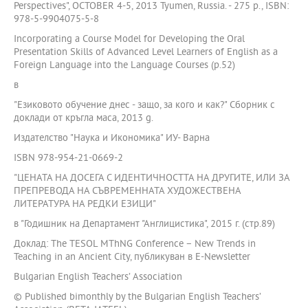
Perspectives", OCTOBER 4-5, 2013 Tyumen, Russia. - 275 p., ISBN:
978-5-9904075-5-8
Incorporating a Course Model for Developing the Oral
Presentation Skills of Advanced Level Learners of English as a
Foreign Language into the Language Courses (p.52)
в
"Езиковото обучение днес - защо, за кого и как?" Сборник с
доклади от кръгла маса, 2013 g.
Издателство "Наука и Икономика" ИУ- Варна
ISBN 978-954-21-0669-2
"ЦЕНАТА НА ДОСЕГА С ИДЕНТИЧНОСТТА НА ДРУГИТЕ, ИЛИ ЗА
ПРЕПРЕВОДА НА СЪВРЕМЕННАТА ХУДОЖЕСТВЕНА
ЛИТЕРАТУРА НА РЕДКИ ЕЗИЦИ"
в "Годишник на Департамент "Англицистика", 2015 г. (стр.89)
Доклад: The TESOL MThNG Conference – New Trends in
Teaching in an Ancient City, публикуван в E-Newsletter
Bulgarian English Teachers’ Association
© Published bimonthly by the Bulgarian English Teachers’