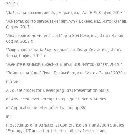
2015 г.
"Дай, за да вземеш", авт. Адам Грант, изд. АЛТЕРА, София, 2017 г.
"Животът, който загърбваме", авт. Алън Ескенс, изд. Изток-Запад,
София, 2017 г.
"Люляковите момичета", авт.Марта Хол Кели, изд. Изток-Запад,
София, 2018 г.
"Завръщането на Албърт у дома", авт. Омър Хикъм, изд. Изток-
Запад, София, 2019 г.
"Жените в замъка", Джесика Шатък, изд. "Изток-Запад", 2019 г.
"Войната на Хана", Джан Елайъсбърг, изд. "Изток-Запад", 2020 г.
Статии:
A Course Model for Developing Oral Presentation Skills
of Advanced level Foreign Language Students. Modes
of Application in Interpreter Training (p.85)
in:
Proceedings of International Conference on Translation Studies
"Ecology of Translation: Interdisciplinary Research and