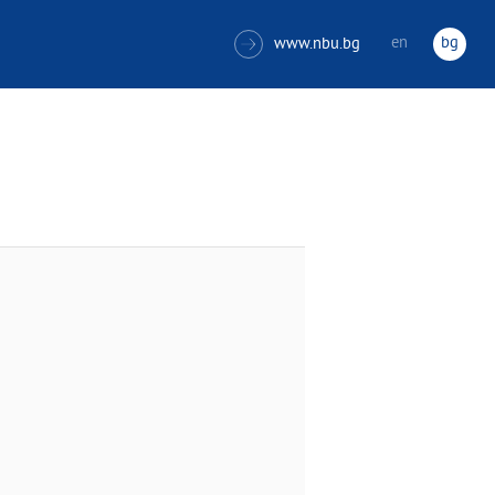
en
bg
www.nbu.bg
