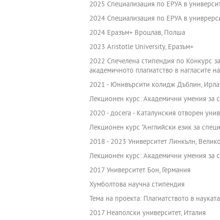
2025 Специализация по ЕРУА в университ
2024 Специализация по ЕРУА в униврерс
2024 Еразъм+ Вроцлав, Полша
2023 Aristotle University, Еразъм+
2022 Спечелена стипендия по Конкурс з
академичното плагиатство в нагласите на
2021 - Юнивърсити колидж Дъблин, Ирл
Лекционен курс: Академични умения за с
2020 - досега - Каталунския отворен уни
Лекционен курс "Английски език за спец
2018 - 2023 Университет Линкълн, Велик
Лекционен курс: Академични умения за с
2017 Университет Бон, Германия
Хумболтова научна стипендия
Тема на проекта: Плагиатството в науката
2017 Неаполски университет, Италия