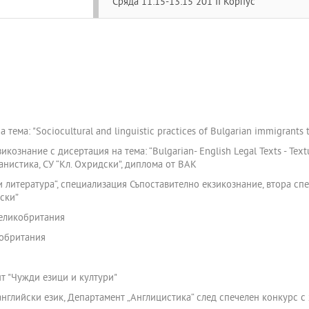
Сряда 11:15-13:15 201 II Корпус
 тема: "Sociocultural and linguistic practices of Bulgarian immigrants 
ознание с дисертация на тема: “Bulgarian- English Legal Texts - Textua
нистика, СУ “Кл. Охридски”, диплома от ВАК
 литература“, специализация Съпоставително екзикознание, втора спе
ски”
Великобритания
кобритания
т "Чужди езици и култури"
глийски език, Департамент „Англицистика“ след спечелен конкурс с 