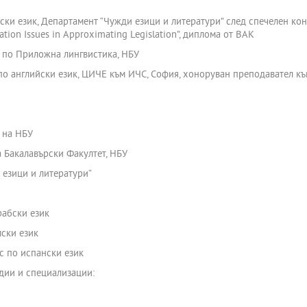
ски език, Департамент “Чужди езици и литератури” след спечелен кон
lation Issues in Approximating Legislation”, диплома от ВАК
т по Приложна лингвистика, НБУ
 по английски език, ЦИЧЕ към ИЧС, София, хоноруван преподавател к
т на НБУ
а Бакалавърски Факултет, НБУ
 езици и литератури“
рабски език
ски език
с по испански език
дии и специализации: