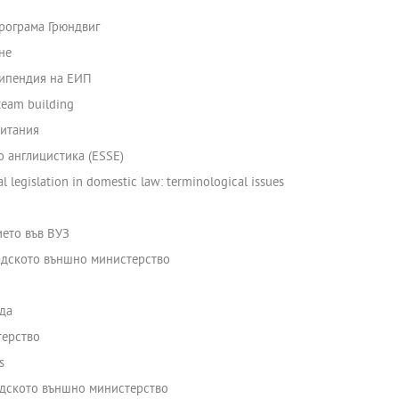
рограма Грюндвиг
не
типендия на ЕИП
 team building
ритания
 англицистика (ESSE)
 legislation in domestic law: terminological issues
ието във ВУЗ
адското външно министерство
да
терство
s
адското външно министерство