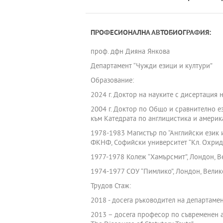
ПРОФЕСИОНАЛНА АВТОБИОГРАФИЯ:
проф. дфн Дияна Янкова
Департамент “Чужди езици и култури”
Образование:
2024 г. Доктор на науките с дисертация на
2004 г. Доктор по Общо и сравнително език
към Катедрата по англицистика и америка
1978-1983 Магистър по “Английски език и
ФКНФ, Софийски университет “Кл. Охрид
1977-1978 Колеж “Хамърсмит”, Лондон, 
1974-1977 СОУ “Пимлико”, Лондон, Вели
Трудов Стаж:
2018 - досега ръководител на департамен
2013 – досега професор по съвременен ан