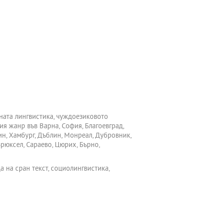
ната лингвистика, чуждоезиковото
ия жанр във Варна, София, Благоевград,
лин, Хамбург, Дъблин, Монреал, Дубровник,
рюксел, Сараево, Цюрих, Бърно,
 на сран текст, социолингвистика,