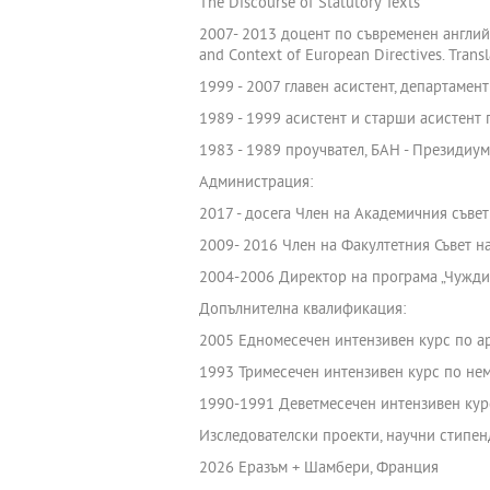
The Discourse of Statutory Texts”
2007- 2013 доцент по съвременен англий
and Context of European Directives. Trans
1999 - 2007 главен асистент, департамен
1989 - 1999 асистент и старши асистент
1983 - 1989 проучвател, БАН - Президиум
Администрация:
2017 - досега Член на Академичния съве
2009- 2016 Член на Факултетния Съвет н
2004-2006 Директор на програма „Чужди
Допълнителна квалификация:
2005 Едномесечен интензивен курс по а
1993 Тримесечен интензивен курс по нем
1990-1991 Деветмесечен интензивен кур
Изследователски проекти, научни стипен
2026 Еразъм + Шамбери, Франция