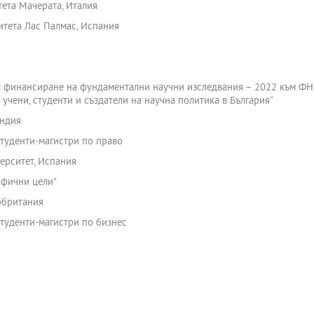
ета Мачерата, Италия
итета Лас Палмас, Испания
а финансиране на фундаментални научни изследвания – 2022 към ФНИ
 учени, студенти и създатели на научна политика в България“
андия
туденти-магистри по право
верситет, Испания
ифични цели"
обритания
туденти-магистри по бизнес