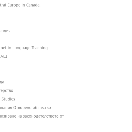
tral Europe in Canada.
ландия
ernet in Language Teaching
 САЩ
да
терство
e Studies
ондация Отворено общество
низиране на законодателството от