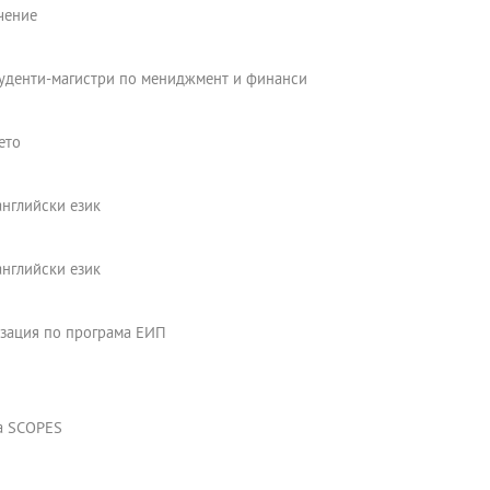
чение
туденти-магистри по мениджмент и финанси
ето
английски език
английски език
изация по програма ЕИП
а SCOPES