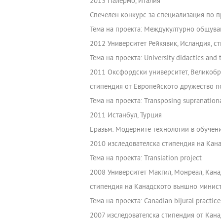
2013 Палермо, Италия
Спечелен конкурс за специализация по п
Тема на проекта: Междукултурно общува
2012 Университет Рейкявик, Исландия, с
Тема на проекта: University didactics and
2011 Оксфордски университет, Великоб
стипендия от Европейското дружество по
Тема на проекта: Transposing supranational
2011 Истанбул, Турция
Еразъм: Модерните технологии в обучен
2010 изследователска стипендия на Кан
Тема на проекта: Translation project
2008 Университет Макгил, Монреал, Кана
стипендия на Канадското външно минис
Тема на проекта: Canadian bijural practice
2007 изследователска стипендия от Кан