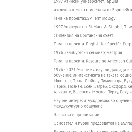
1997 Атински университет, Гърция
изследователска стипендия от Европейс
Тема на проекта:ESP Terminology
1997 Университет St Mark & St John, Пли
стипендия на Британския съвет
Тема на проекта: English for Specific Purp
1996 Залцбургски семинар, Австрия
Тема на проекта: Resourcing American Cul
1996 - 2021 Участие с научни доклади в
обучение, лингвистиката на текста, соци
Мюнстър, Прага, Грайнау, Тимишоара, Буку
Париж, Познан, Есен, Загреб, Оксфорд, К
Аликанте, Валенсия, Москва, Турку, Баку и
Научни интереси: чуждоезиково обучение,
междукултурно общуване
Членство в организации:
Основател и първи председател на Бълг