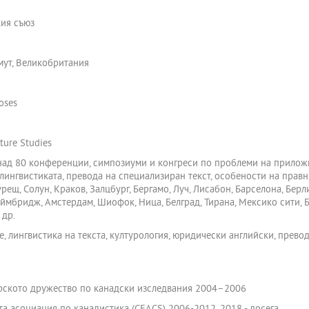
кия съюз
мут, Великобритания
oses
ture Studies
 над 80 конференции, симпозиуми и конгреси по проблеми на прилож
олингвистиката, превода на специализиран текст, особености на правн
рещ, Солун, Краков, Залцбург, Бергамо, Луч, Лисабон, Барселона, Бер
еймбридж, Амстердам, Шиофок, Ница, Белград, Тирана, Мексико сити, Б
 др.
 лингвистика на текста, културология, юридически английски, превода
арското дружество по канадски изследвания 2004–2006