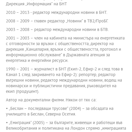
Дирекция „Информация“ на БНТ
2010 – 2013 - редактор международни новини в БНТ.
2008 – 2009 – главен редактор „Новини“ в ТВ2/ПроБГ.
2003 – 2008 – редактор международни новини в БТВ.
2001 – 2003 – член на кабинета на министъра на енергетиката
с отговорности за връзки с обществеността, директор на
дирекция „Канцелария, връзки с обществеността, протокол и
информационно обслужване“ в Държавната агенция за
енергетика и енергийни ресурси.
1990 – 2001 – журналист в БНТ (Екип-2, Ефир-2 и след това в
Канал 1 след закриването на Ефир-2): репортер, редактор
вътрешни новини, редактор международни новини, водещ на
новинарски и публицистични предавания, ръководител на
екип (продуцент).
Автор на документални филми. Някои от тях са:
• „Беслан – последващи трусове“ (2004) – за обсадата на
училището в Беслан, Северна Осетия.
• „Емиграция“ (2005) – за българите, живеещи и работещи във
Великобритания и политикана на Лондон спрямо „имиграцията