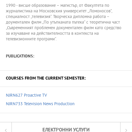
1990 - висше образование – магистър, от Факултета по
журналистика на Московския университет „Ломоносов“,
специалност „телевизия“. Творческа дипломна работа –
доументален филм „По утъпканата пътека“ с теоретична част
„Съвременният проблемен документален филм като средство
за изучаване на действителността в контекста на
телевизионните програми“.
PUBLICATIONS:
COURSES FROM THE CURRENT SEMESTER:
NJRN627 Proactive TV
NJRN733 Television News Production
ЕЛЕКТРОННИ УСЛУГИ