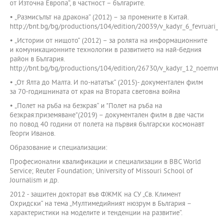
от Източна Европа“, в частност – българите.
• „Размисълът на дракона“ (2012) – за промените в Китай.
http://bnt.bg/bg/productions/104/edition/20039/v_kadyr_6_fevruar
• „Истории от нищото“ (2012) – за ролята на информационните
и комуникационните технологии в развитието на най-бедния
район в България.
http://bnt.bg/bg/productions/104/edition/26730/v_kadyr_12_noemvri
• „От Ялта до Малта. И по-нататък“ (2015)- документален филм
за 70-годишнината от края на Втората световна война
• „Полет на ръба на безкрая“ и "Полет на ръба на
безкрая:приземяване"(2019) – документален филм в две части
по повод 40 години от полета на първия български космонавт
Георги Иванов.
Образование и специализации:
Професионални квалификации и специализации в BBC World
Service; Reuter Foundation; University of Missouri School of
Journalism и др.
2012 - защитен докторат във ФЖМК на СУ „Св. Климент
Охридски“ на тема „Мултимедийният нюзрум в България –
характеристики на моделите и тенденции на развитие“.