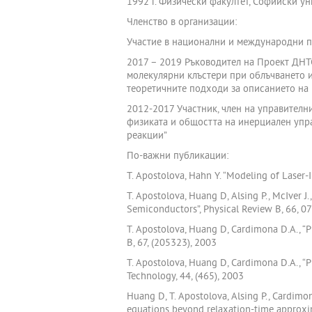
1992 г. Физически факултет, Софийски ун
Членство в организации:
Участие в национални и международни п
2017 – 2019 Ръководител на Проект ДНТС
молекулярни клъстери при облъчването и
теоретичните подходи за описанието на 
2012-2017 Участник, член на управителн
физиката и общостта на инерциален упр
реакции”
По-важни публикации:
T. Apostolova, Hahn Y. “Modeling of Laser-
T. Apostolova, Huang D, Alsing P., McIver 
Semiconductors”, Physical Review B, 66, 0
T. Apostolova, Huang D, Cardimona D.A., “
B, 67, (205323), 2003
T. Apostolova, Huang D, Cardimona D.A., “
Technology, 44, (465), 2003
Huang D, T. Apostolova, Alsing P., Cardimo
equations beyond relaxation-time approxim