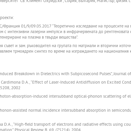
иверситет “Св. Климент Охридски”, София, България, Магистър, физик 
роекти:
/Франция 01/9/09.05.2017 “Теоретично изследване на процесите на 
м с интензивни лазерни импулси в инфрачервената до рентгеновата 
генериране на плазма в твърди вещества”.
ия съвет и зам. ръководител на групата по матриали и вторични изто
авляем трмоядрен синтез по време на изграждането на националния 
Induced Breakdown in Dielectrics with Subpicosecond Pulses”, Journal of
J., Cardimona D.A., “Effect of Laser-Induced Antidiffusion on Excited Co
75208, 2002
Photon-absorption-induced intersubband optical-phonon scattering of el
Phonon-assisted normal incidence intersubband absorption in semicondu
na D.A., “High-field transport of electrons and radiative effects using c
ation,” Physical Review B, 69, (75214), 2004