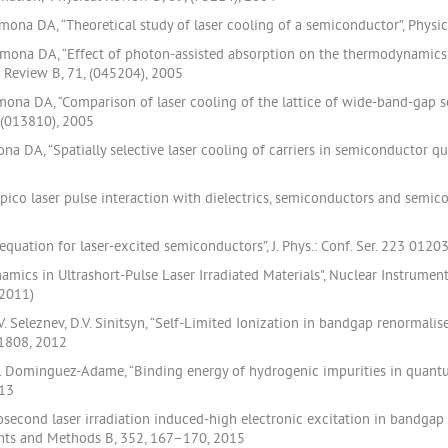
mona DA, “Theoretical study of laser cooling of a semiconductor”, Physic
imona DA, “Effect of photon-assisted absorption on the thermodynamics 
al Review B, 71, (045204), 2005
mona DA, “Comparison of laser cooling of the lattice of wide-band-gap s
, (013810), 2005
a DA, “Spatially selective laser cooling of carriers in semiconductor qu
-pico laser pulse interaction with dielectrics, semiconductors and semicon
quation for laser-excited semiconductors”, J. Phys.: Conf. Ser. 223 01203
namics in Ultrashort-Pulse Laser Irradiated Materials", Nuclear Instrume
(2011)
 L.V. Seleznev, D.V. Sinitsyn, “Self-Limited Ionization in bandgap renorm
21808, 2012
. Dominguez-Adame, “Binding energy of hydrogenic impurities in quantum 
013
emtosecond laser irradiation induced-high electronic excitation in bandg
nts and Methods B, 352, 167–170, 2015