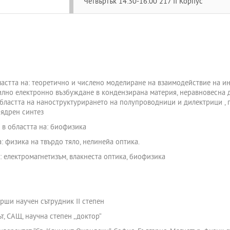
Четвъртък 14:30-16:00 217 II Корпус
астта на: теоретично и числено моделиране на взаимодействие на и
силно електронно възбуждане в кондензирана материя, неравновесна
бластта на наноструктурирането на полупроводници и дилектрици , 
ядрен синтез
в областта на: биофизика
: физика на твърдо тяло, нелинейа оптика.
: електромагнетизъм, влакнеста оптика, биофизика
рши научен сътрудник II степен
ът, САЩ, научна степен „доктор“