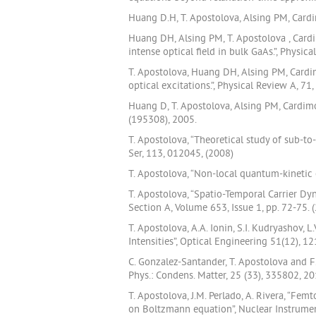
Huang D.H, T. Apostolova, Alsing PM, Cardi
Huang DH, Alsing PM, T. Apostolova , Card
intense optical field in bulk GaAs.”, Physic
T. Apostolova, Huang DH, Alsing PM, Cardi
optical excitations.”, Physical Review A, 71
Huang D, T. Apostolova, Alsing PM, Cardimon
(195308), 2005.
T. Apostolova, “Theoretical study of sub-to
Ser, 113, 012045, (2008)
T. Apostolova, “Non-local quantum-kinetic e
T. Apostolova, “Spatio-Temporal Carrier Dy
Section A, Volume 653, Issue 1, pp. 72-75. 
T. Apostolova, A.A. Ionin, S.I. Kudryashov,
Intensities”, Optical Engineering 51(12), 1
C. Gonzalez-Santander, T. Apostolova and F
Phys.: Condens. Matter, 25 (33), 335802, 2
T. Apostolova, J.M. Perlado, A. Rivera, “F
on Boltzmann equation”, Nuclear Instrume