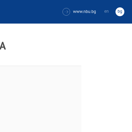
en
bg
www.nbu.bg

ВА