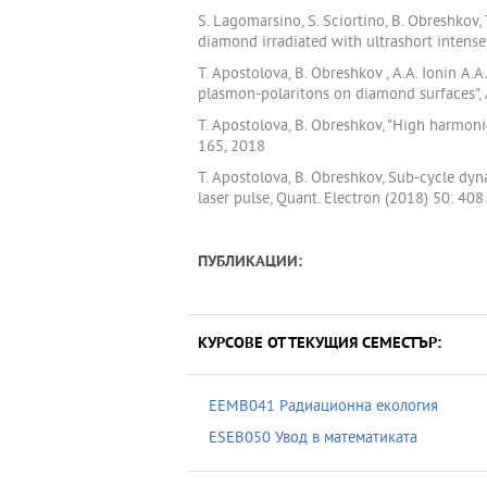
S. Lagomarsino, S. Sciortino, B. Obreshkov, 
diamond irradiated with ultrashort intense 
T. Apostolova, B. Obreshkov , A.A. Ionin A.A
plasmon-polaritons on diamond surfaces", 
T. Apostolova, B. Obreshkov, "High harmon
165, 2018
T. Apostolova, B. Obreshkov, Sub-cycle dy
laser pulse, Quant. Electron (2018) 50: 408
ПУБЛИКАЦИИ:
КУРСОВЕ ОТ ТЕКУЩИЯ СЕМЕСТЪР:
EEMB041 Радиационна екология
ESEB050 Увод в математиката