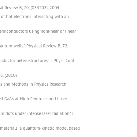
al Review B, 70, (033203), 2004
of hot electrons interacting with an
emiconductors using nonlinear or linear
antum wells.”, Physical Review B, 72,
ductor heterostructures”, J. Phys.: Conf.
6, (2010)
nts and Methods in Physics Research
alised GaAs at High Femtosecond Laser
dots under intense laser radiation”, J.
ap materials: a quantum-kinetic model based