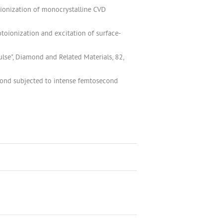
otoionization of monocrystalline CVD
photoionization and excitation of surface-
lse", Diamond and Related Materials, 82,
mond subjected to intense femtosecond