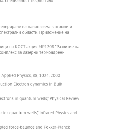
със специалност твърдо тяло
генериране на наноплазма в атомни и
спектрални области. Приложение на
чници на КОСТ акция MP1208 “Развитие на
комплекс за лазерни термоядрени
 Applied Physics, 88, 1024, 2000
nduction Electron dynamics in Bulk
ectrons in quantum wells,” Physical Review
ctor quantum wells,” Infrared Physics and
oupled force-balance and Fokker-Planck