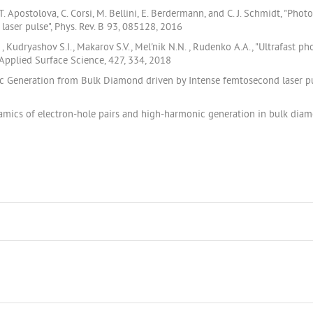
T. Apostolova, C. Corsi, M. Bellini, E. Berdermann, and C. J. Schmidt, "Ph
laser pulse", Phys. Rev. B 93, 085128, 2016
. , Kudryashov S.I., Makarov S.V., Mel'nik N.N. , Rudenko A.A., "Ultrafast 
Applied Surface Science, 427, 334, 2018
ic Generation from Bulk Diamond driven by Intense femtosecond laser pu
namics of electron-hole pairs and high-harmonic generation in bulk dia