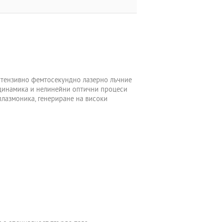
нтензивно фемтосекундно лазерно лъчние
 динамика и нелинейни оптични процеси
плазмоника, генериране на високи