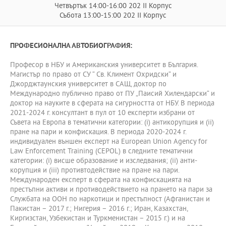
Четвъртък 14:00-16:00 202 II Корпус
Събота 13:00-15:00 202 II Корпус
ПРОФЕСИОНАЛНА АВТОБИОГРАФИЯ:
Професор в НБУ и Американския университет в България.
Магистър по право от СУ “ Св. Климент Охридски“ и
Джорджтаунския университет в САЩ, доктор по
Международно публично право от ПУ „Паисий Хилендарски“ и
доктор на науките в сферата на сигурността от НБУ. В периода
2021-2024 г. консултант в пул от 10 експерти избрани от
Съвета на Европа в тематични категории: (i) антикорупция и (ii)
пране на пари и конфискация. В периода 2020-2024 г.
индивидуален външен експерт на European Union Agency for
Law Enforcement Training (CEPOL) в следните тематични
категории: (i) висше образование и изследвания; (ii) анти-
корупция и (iii) противтодействие на пране на пари.
Международен експерт в сферата на конфискацията на
престъпни активи и противодействието на прането на пари за
Службата на ООН по наркотици и престъпност (Афганистан и
Пакистан – 2017 г.; Нигерия – 2016 г.; Иран, Казахстан,
Киргизстан, Узбекистан и Туркменистан – 2015 г.) и на