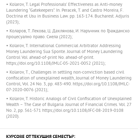
• Kolarov, T. Legal Professionals’ Effectiveness as Anti-money
Laundering “Gatekeepers”. In. Peracek, T. and Castro Moreira, F.
Doctrina et Usu in Business Law. pp. 163-174. Bucharest. Adjuris
(2023);
• Коларов, Т. Лекова, Ц. Дахлянова, И. Наръчник по Гражданско
процесуално право. Сиела (2022);
• Kolarov, T. International Commercial Arbitrator Addressing
Money Laundering Sua Sponte. Journal of Money Laundering
Control Vol. ahead-of-print No. ahead-of-print.
https://doi.org/10.1108/JMLC-05-2021-0052 (2021);
• Kolarov, T., Challenges in settling non-conviction based civil
confiscation of unexplained wealth, Journal of Money Laundering
Control, Vol. 24 No. 3, pp. 483-490. https://doi.org/10.1108/JMLC-
07-2020-0076 (2021);
• Kolarov, T. Historic Analogs of Civil Confiscation of Unexplained
Wealth – The Case of Bulgaria. Journal of Financial Crimes. Vol. 27
No. 2, pp. 561-571 https://doi.org/10.1108/JFC-08-2019-0108
(2020).
КУРСОВЕ ОТ ТЕКУЩИЯ СЕМЕСТЪР: