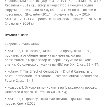
Европейската комисия (Украйна - 2019 г., Киргизстан - 2018 г. и
Хърватия – 2012 г.). Лектор и модератор в международни
форуми организирани от Службата на ООН по наркотици и
престъпност (Душанбе - 2017 г.; Абуджа и Лагос – 2016 г.;
Алмати – 2015 г.) и Европейската комисия (Брюксел – 2016 г. и
Сиракуза – 2014 г.)
ПУБЛИКАЦИИ:
Скорошни публикации:
• Коларов, Т. Относно доказването на пропусната полза,
произтекла от обезпечение на иск чрез наложена
обезпечителна мярка запор на парична сума по банкова
сметка. Юридическо списание на НБУ. том XXI. 2. стр. 33 – 37;
• Kolarov, T. The Effect of Central Bank Digital Currencies on
Asset Confiscation. International Scientific Journal Security and
Future. 2. pp. 45-49;
• Коларов, Т. Отново за принципите на Гражданския процес.
Общество и право. 10. стр. 48-60. (2023);
• Коларов, Т. Процесуалната субституция в Гражданския
процес. Сиела (2023);