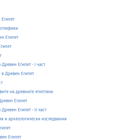
 Египет
оглифика
ен Египет
Египет
т
ревен Египет - I част
в Древен Египет
ст
ите на древните египтяни
ревен Египет
ревен Египет - II част
я и археологически изследвания
гипет
вен Египет