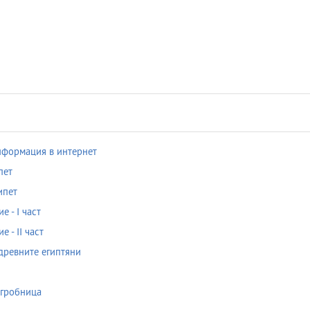
нформация в интернет
пет
ипет
 - I част
 - II част
древните египтяни
 гробница