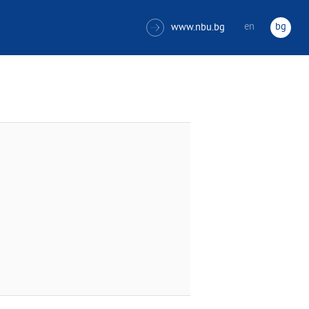
en
bg
www.nbu.bg
