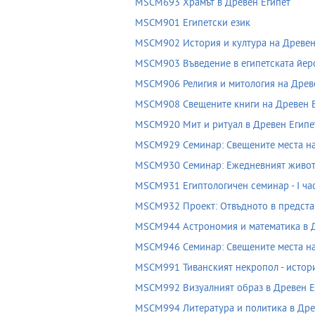
MSCM693 Храмът в Древен Египет
MSCM901 Египетски език
MSCM902 История и култура на Древен
MSCM903 Въведение в египетската йер
MSCM906 Религия и митология на Древ
MSCM908 Свещените книги на Древен 
MSCM920 Мит и ритуал в Древен Египе
MSCM929 Cеминар: Свещените места на Д
MSCM930 Cеминар: Ежедневният живот 
MSCM931 Египтологичен семинар - I ча
MSCM932 Проект: Отвъдното в представ
MSCM944 Астрономия и математика в Д
MSCM946 Cеминар: Свещените места на Д
MSCM991 Тиванският некропол - истори
MSCM992 Визуалният образ в Древен Е
MSCM994 Литература и политика в Дре