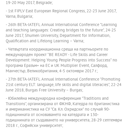
19-20 May 2017, Belgrade;
- 1st FIPLV East European Regional Congress, 22-23 June 2017,
Varna, Bulgaria;
- 26th BETA-IATEFL Annual International Conference "Learning
and teaching languages: Creating bridges to the future", 24-25
June 2017, Shumen University, Department for Information,
Qualification and Lifelong Learning – Varna;
- Четвъртата координационна среща на партньорите по
международен проект “BE READY - Life Skills and Career
Development: Helping Young People Progress into Success” по
програма Еразъм+ на ЕС и UK Multiplier Event, Салфорд,
Манчестър, Великобритания, 4-5 октомври 2017 г.;
- 27th BETA-IATEFL Annual International Conference "Promoting
21st century ELT: language, life skills and digital literacies", 22-24
June 2018, Burgas Free University – Burgas;
- Юбилейна международна конференция "Traditions and
Transitions", организирана от ФКНФ, Катедра по британистика
и американистика на СУ "Св. Кл. Охридски" по случай 90-
годишнината от основаването на катедрата и 130-
годишнината от създаването на университета, 28-29 септември
2018 г., Софийски университет;