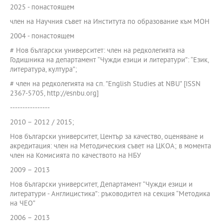
2025 - понастоящем
член на Научния съвет на Института по образование към МОН
2004 - понастоящем
# Нов български университет: член на редколегията на
Годишника на департамент “Чужди езици и литератури”: “Език,
литература, култура”;
# член на редколегията на сп. "English Studies at NBU" [ISSN
2367-5705, http://esnbu.org]
----------------
2010 – 2012 / 2015;
Нов български университет, Център за качество, оценяване и
акредитация: член на Методическия съвет на ЦКОА; в момента
член на Комисията по качеството на НБУ
2009 – 2013
Нов български университет, Департамент “Чужди езици и
литератури - Англицистика”: ръководител на секция “Методика
на ЧЕО”
2006 – 2013