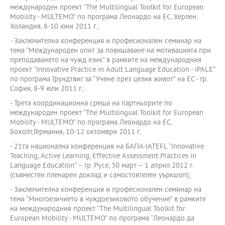
международен проект “The Multilingual Toolkit for European
Mobility - MULTEMO” по програма Леонардо на ЕС, Херлен,
Холандия, 8-10 юни 2011 г.;
- Заключителна конференция и професионален семинар на
тема “Международен опит за повишаване на мотивацията при
преподаването на чужд език” в рамките на международния
проект “Innovative Practice in Adult Language Education - IPALE”
по програма Грундтвиг за “Учене през целия живот” на ЕС - гр.
София, 8-9 юли 2011 г.;
- Трета координационна среща на партньорите по
международен проект “The Multilingual Toolkit for European
Mobility - MULTEMO” по програма Леонардо на ЕС,
Бохолт,Германия, 10-12 октомври 2011 г;
- 21та национална конференция на БАПА-IATEFL “Innovative
Teaching, Active Learning, Effective Assessment Practices in
Language Education” – гр. Русе, 30 март – 1 април 2012 г.
(съвместен пленарен доклад и самостоятелен уъркшоп);
- Заключителна конференция и професионален семинар на
тема “Многоезичието в чуждоезиковото обучение” в рамките
на международния проект “The Multilingual Toolkit for
European Mobility - MULTEMO” по програма “Леонардо да