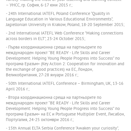
– УНСС, гр. София, 6-17 юни 2015 г.;
- 24th International IATEFL Poland Conference “Quality in
Language Education in Various Educational Environments”,
Jagiellonian University in Krakow, Poland, 18-20 September 2015;
- 2nd International IATEFL Web Conference "Making connections
across borders in ELT", 23-24 October 2015;
- Първа координационна среща на партньорите по
международен проект “BE READY - Life Skills and Career
Development: Helping Young People Progress into Success” по
програма Еразъм+ (Key Action 2: Cooperation for innovation and
the exchange of good practices) на ЕС, Лондон,
Великобритания, 27-28 януари 2016 г.;
- 50th International IATEFL Conference – Birmingham, UK, 13-16
April 2016 г.;
- Втора координационна среща на партньорите по
международен проект “BE READY - Life Skills and Career
Development: Helping Young People Progress into Success” по
програма Еразъм+ на ЕС и Portuguese Multiplier Event, Лисабон,
Португалия, 24-25 октомври 2016 г.;
- 15th Annual ELTA Serbia Conference "Awaken your curiosity",