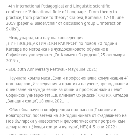
- 4th International Pedagogical and Linguistic scientific
conference "Educational Role of Language - From theory to
practice, from practice to theory", Craiova, Rоmania, 17-18 June
2019 (paper & leader/chair of discussion group C "Interaction
Skills");
- Международната научна конференция
„ЛИНГВОДИДАКТИЧЕСКИ РАКУРСИ“ по повод 70 години
Катедра по методика на чуждоезиковото обучение в
Софийския университет „Св. Климент Охридски“, 25 октомври
2019 г.;
- SOL 30th Anniversary Festival - May/June 2021;
- Научната кръгла маса „Език и професионална комуникация 4“
под надслов „Изследвания и практики на учене, преподаване и
оценяване на чужди езици за общи и професионални цели“
Софийски университет „Св. Климент Охридски“, ФКНФ, Катедра
„Западни езици”, 18 юни, 2021 г.;
- Юбилейна научна конференция под наслов „Традиция и
новаторство“, посветена на 30-годишнината от създаването на
Нов български университет и филологическите програми към
департамент „Чужди езици и култури“, НБУ, 4-5 юни 2022 г.;