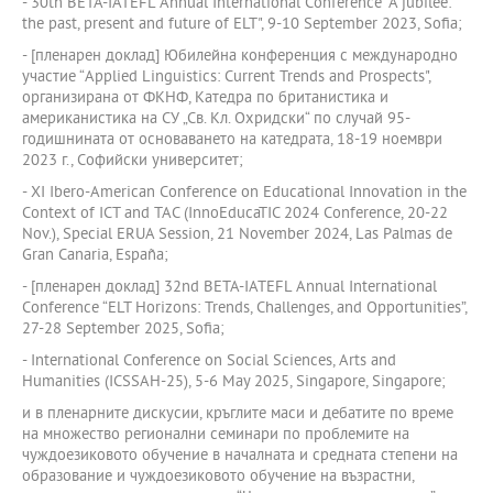
- 30th BETA-IATEFL Annual International Conference "A jubilee:
the past, present and future of ELT", 9-10 September 2023, Sofia;
- [пленарен доклад] Юбилейна конференция с международно
участие “Applied Linguistics: Current Trends and Prospects",
организирана от ФКНФ, Катедра по британистика и
американистика на СУ „Св. Кл. Охридски“ по случай 95-
годишнината от основаването на катедрата, 18-19 ноември
2023 г., Софийски университет;
- XI Ibero-American Conference on Educational Innovation in the
Context of ICT and TAC (InnoEducaTIC 2024 Conference, 20-22
Nov.), Special ERUA Session, 21 November 2024, Las Palmas de
Gran Canaria, España;
- [пленарен доклад] 32nd BETA-IATEFL Annual International
Conference “ELT Horizons: Trends, Challenges, and Opportunities”,
27-28 September 2025, Sofia;
- International Conference on Social Sciences, Arts and
Humanities (ICSSAH-25), 5-6 May 2025, Singapore, Singapore;
и в пленарните дискусии, кръглите маси и дебатите по време
на множество регионални семинари по проблемите на
чуждоезиковото обучение в началната и средната степени на
образование и чуждоезиковото обучение на възрастни,