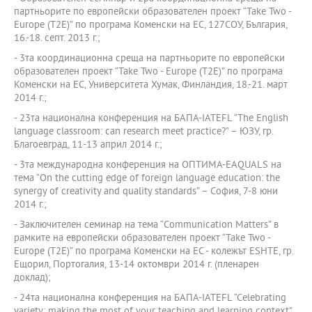
партньорите по европейски образователен проект “Take Two -
Europe (T2E)” по програма Коменски на ЕС, 127СОУ, България,
16.-18. септ. 2013 г.;
- 3та координационна среща на партньорите по европейски
образователен проект “Take Two - Europe (T2E)” по програма
Коменски на ЕС, Университета Хумак, Финландия, 18.-21. март
2014 г.;
- 23та национална конференция на БАПА-IATEFL “The English
language classroom: can research meet practice?” – ЮЗУ, гр.
Благоевград, 11-13 април 2014 г.;
- 3та международна конференция на ОПТИМА-EAQUALS на
тема “On the cutting edge of foreign language education: the
synergy of creativity and quality standards” – София, 7-8 юни
2014 г.;
- Заключителен семинар на тема “Communication Matters” в
рамките на европейски образователен проект “Take Two -
Europe (T2E)” по програма Коменски на ЕС - колежът ESHTE, гр.
Ещорил, Портогалия, 13-14 октомври 2014 г. (пленарен
доклад);
- 24та национална конференция на БАПА-IATEFL “Celebrating
variety: making the most of your teaching and learning context”