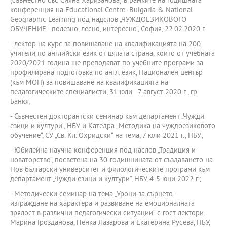
(съвместно със Сияна Харизанова) в рамките на годишната
конференция на Educational Centre -Bulgaria & National
Geographic Learning под надслов „ЧУЖДОЕЗИКОВОТО
ОБУЧЕНИЕ - полезно, лесно, интересно“, София, 22.02.2020 г.
- лектор на курс за повишаване на квалификацията на 200
учители по английски език от цялата страна, които от учебната
2020/2021 година ще преподават по учебните програми за
профилирана подготовка по англ. език, Национален център
(към МОН) за повишаване на квалификацията на
педагогическите специалисти, 31 юли - 7 август 2020 г., гр.
Банкя;
- Съвместен докторантски семинар към департамент „Чужди
езици и култури“, НБУ и Катедра „Методика на чуждоезиковото
обучение“, СУ „Св. Кл. Охридски“ на тема, 7 юли 2021 г., НБУ;
- Юбилейна научна конференция под наслов „Традиция и
новаторство“, посветена на 30-годишнината от създаването на
Нов български университет и филологическите програми към
департамент „Чужди езици и култури“, НБУ, 4-5 юни 2022 г.;
- Методически семинар на тема „Уроци за сърцето –
изграждане на характера и развиване на емоционалната
зрялост в различни педагогически ситуации“ с гост-лектори
Марина Грозданова, Пенка Лазарова и Екатерина Русева, НБУ,