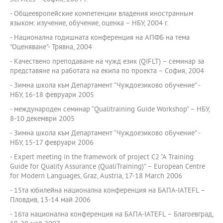
- Общеевропейские компетенции владения иностранным
языком: изучение, обучение, оценка – НБУ, 2004 г.
- Национална годишната конференция на АПФБ на тема
"Оценяване"- Трявна, 2004
- Качествено преподаване на чужд език (QIFLT) – семинар за
представяне на работата на екипа по проекта – София, 2004
- Зимна школа към Департамент “Чуждоезиково обучение” -
НБУ, 16-18 февруари 2005
- международен семинар “Qualitraining Guide Workshop” – НБУ,
8-10 декември 2005
- Зимна школа към Департамент “Чуждоезиково обучение” -
НБУ, 15-17 февруари 2006
- Expert meeting in the framework of project C2 “A Training
Guide for Quality Assurance (QualiTraining)” – European Centre
for Modern Languages, Graz, Austria, 17-18 March 2006
- 15та юбилейна национална конференция на БАПА-IATEFL –
Пловдив, 13-14 май 2006
- 16та национална конференция на БАПА-IATEFL – Благоевград,