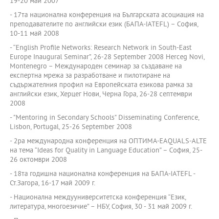
19-20 май 2007
- 17та национална конференция на Българската асоциация на
преподавателите по английски език (БАПА-IATEFL) – София,
10-11 май 2008
- “English Profile Networks: Research Network in South-East
Europe Inaugural Seminar”, 26-28 September 2008 Herceg Novi,
Montenegro – Международен семинар за създаване на
експертна мрежа за разработване и пилотиране на
съдържателния профил на Европейската езикова рамка за
английски език, Херцег Нови, Черна Гора, 26-28 септември
2008
- "Mentoring in Secondary Schools" Disseminating Conference,
Lisbon, Portugal, 25-26 September 2008
- 2ра международна конференция на ОПТИМА-EAQUALS-ALTE
на тема “Ideas for Quality in Language Education” – София, 25-
26 октомври 2008
- 18та годишна национална конференция на БАПА-IATEFL -
Ст.Загора, 16-17 май 2009 г.
- Национална междууниверситетска конференция “Език,
литература, многоезичие” – НБУ, София, 30 - 31 май 2009 г.