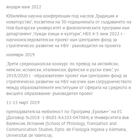
януари-юни 2022
Юбилейна научна конференция под наслов „Традиция и
новаторство“, посветена на 30-годишнината от създаването на
Нов български университет и филологическите програми към
департамент „Чужди езици и култури“, НБУ, 4-5 юни 2022 г. -
научноизследователски проект към Централен фонд за
стратегическо развитие на НБУ - ръководител на проекта
ноември 2019
„Трети средношколски конкурс по превод на английски,
немски, испански, италиански, френски и руски език", уч.
2019/2020 г. - образователен проект към Централен фонд за
стратегическо развитие на НБУ насочен към сътрудничеството
между образователните институции от сферата на средното и
висшето образование- ръководител проект
11-15 март 2019
преподавателска мобилност по Програма „Еразъм+“ на ЕС
(Договор №2018 -1-BG01-KA103-047084) в Университета във
Валенсия, Испания (School of Philology, Translation and
Communication Studies, Dpto. de Filología Inglesa y Alemana,
Universitat de Valencia);