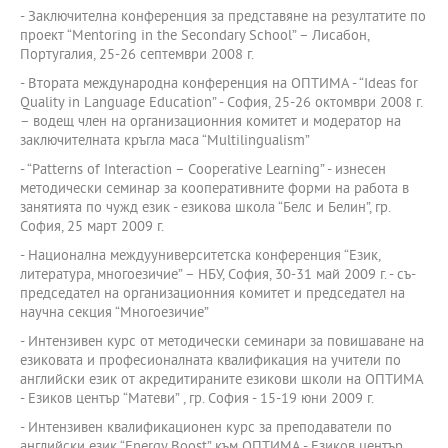
- Заключителна конференция за представяне на резултатите по
проект “Mentoring in the Secondary School” – Лисабон,
Португалия, 25-26 септември 2008 г.
- Втората международна конференция на ОПТИМА - “Ideas for
Quality in Language Education” - София, 25-26 октомври 2008 г.
– водещ член на организационния комитет и модератор на
заключителната кръгла маса “Multilingualism”
- “Patterns of Interaction – Cooperative Learning” - изнесен
методически семинар за кооперативните форми на работа в
занятията по чужд език - езикова школа “Белс и Белин”, гр.
София, 25 март 2009 г.
- Национална междууниверситетска конференция “Език,
литература, многоезичие” – НБУ, София, 30-31 май 2009 г. - съ-
председател на организационния комитет и председател на
научна секция “Многоезичие”
- Интензивен курс от методически семинари за повишаване на
езиковата и професионалната квалификация на учители по
английски език от акредитираните езикови школи на ОПТИМА
- Езиков център “Матеви” , гр. София - 15-19 юни 2009 г.
- Интензивен квалификационен курс за преподаватели по
английски език “Energy Boost” към ОПТИМА - Езиков център