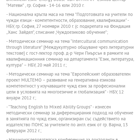
“Матеви” , гр. София - 14-16 юли 2010 г.
- Национална кръгла маса на тема "Подготовката на учители по
чужди езици - компетентности, образование, квалификации" -
НБУ, гр. София, 27 ноември 2010 г. (с подкрепата на Фондация
„Ханс Зайдел”, списание „Чуждоезиково обучение”;
- Методически семинар на тема “Intercultural communication
through literature” [Междукултурно общуване чрез литературни
текстове] с гост-лектор проф. д-р Чери Пиърсън в рамките на
квалификационния семинар на департамента "Език, литература,
култура" – НБУ, 20 май 2011 г.;
- Методически семинар на тема “Европейският образователен
проект MULTEMO – развиване на генеративна езикова
компетентност у изучаващите чужд език за професионални
цели в условията на многоезичие и глобализация” - НБУ, 12
януари 2012 г.;
- “Teaching English to Mixed Ability Groups” - изнесен
методически семинар за диференцирания подход на обучение
в занятията по чужд език, организиран със съдействието на
издателство ПОНС за учителите по англ. език от гр. Варна, 13
февруари 2012 г.;