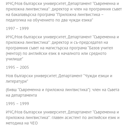
ИЧС/Нов български университет, Департамент “Съвременна и
приложна лингвистика”: директор и член на програмния съвет
на бакалавърска програма “Приложна лингвистика –
педагогика на обучението по два чужди езика”
1997 – 1999
ИЧС/Нов български университет, Департамент “Съвременна и
приложна лингвистика”: директор и съ-председател на
програмния съвет на магистърска програма “Базов учител
(ментор) по английски език в началното или средното
училище”
1995 – 2005
Нов български университет, Департамент “Чужди езици и
литератури”
(бивш “Съвременна и приложна лингвистика”): член на Съвета
на департамента
1995 – 1999
ИЧС/Нов български университет, Департамент “Съвременна и
приложна лингвистика”: главен асистент по английски език и
методика на ЧЕО