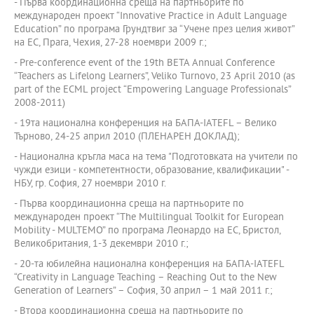
- Първа координационна среща на партньорите по
международен проект “Innovative Practice in Adult Language
Education” по програма Грундтвиг за “Учене през целия живот”
на ЕС, Прага, Чехия, 27-28 ноември 2009 г.;
- Pre-conference event of the 19th BETA Annual Conference
“Teachers as Lifelong Learners”, Veliko Turnovo, 23 April 2010 (as
part of the ECML project “Empowering Language Professionals”
2008-2011)
- 19та национална конференция на БАПА-IATEFL – Велико
Търново, 24-25 април 2010 (ПЛЕНАРЕН ДОКЛАД);
- Национална кръгла маса на тема "Подготовката на учители по
чужди езици - компетентности, образование, квалификации" -
НБУ, гр. София, 27 ноември 2010 г.
- Първа координационна среща на партньорите по
международен проект “The Multilingual Toolkit for European
Mobility - MULTEMO” по програма Леонардо на ЕС, Бристол,
Великобритания, 1-3 декември 2010 г.;
- 20-та юбилейна национална конференция на БАПА-IATEFL
“Creativity in Language Teaching – Reaching Out to the New
Generation of Learners” – София, 30 април – 1 май 2011 г.;
- Втора координационна среща на партньорите по