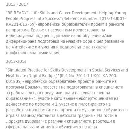
2015 - 2017
"BE READY" - Life Skills and Career Development: Helping Young
People Progress into Success" (Reference number: 2015-1-UK01-
KA201-013739)- европейски образователен проект в рамките
на програма Еразъм+, насочен към предоставяне на
индивидуална подкрепа, допълнително обучение и/или
диференцирана подготовка на младите хора с цел развиване
на житейските им умения и подпомагане на тяхната
професионална реализация;
2015-2016
"Simulated Practice for Skills Development in Social Services and
Healthcare (Digital Bridges)" [Ref. No. 2014-1-UK01-KA 200-
001805] - европейски образователен проект в рамките на
програма Еразъм+, посветен на подготовката на специалисти
за работа с деца в предучилищна и начална степен на
образование - 1. участие като външен експерт-оценител на
дейностите по проекта и 2. участие в пилотирането на
разработената в рамките на проекта симулационна обучителна
игра за взаимодействията в детската градина - „На гости в
„Горската дъбрава" - с различни специалисти, работещи в
сферата на възпитанието и обучението на деца