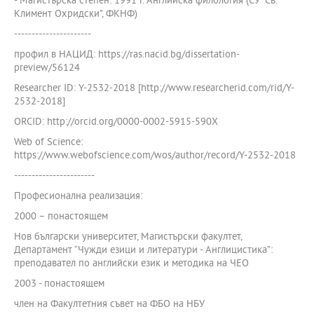
- Магистърска степен: 1991 г. Английска филология (СУ "Св.
Климент Охридски", ФКНФ)
----------------------
профил в НАЦИД: https://ras.nacid.bg/dissertation-
preview/56124
Researcher ID: Y-2532-2018 [http://www.researcherid.com/rid/Y-
2532-2018]
ORCID: http://orcid.org/0000-0002-5915-590X
Web of Science:
https://www.webofscience.com/wos/author/record/Y-2532-2018
-----------------------
Професионална реализация:
2000 – понастоящем
Нов български университет, Магистърски факултет,
Департамент “Чужди езици и литератури - Англицистика”:
преподавател по английски език и методика на ЧЕО
2003 - понастоящем
член на Факултетния съвет на ФБО на НБУ