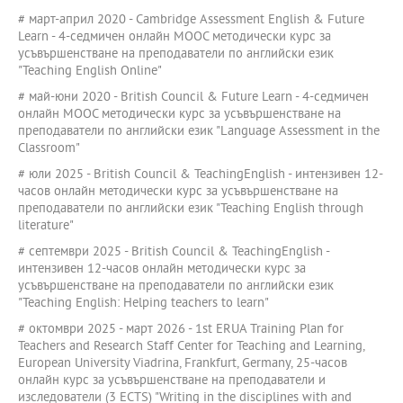
# март-април 2020 - Cambridge Assessment English & Future
Learn - 4-седмичен онлайн MOOC методически курс за
усъвършенстване на преподаватели по английски език
"Teaching English Online"
# май-юни 2020 - British Council & Future Learn - 4-седмичен
онлайн MOOC методически курс за усъвършенстване на
преподаватели по английски език "Language Assessment in the
Classroom"
# юли 2025 - British Council & TeachingEnglish - интензивен 12-
часов онлайн методически курс за усъвършенстване на
преподаватели по английски език "Teaching English through
literature"
# септември 2025 - British Council & TeachingEnglish -
интензивен 12-часов онлайн методически курс за
усъвършенстване на преподаватели по английски език
"Teaching English: Helping teachers to learn"
# октомври 2025 - март 2026 - 1st ERUA Training Plan for
Teachers and Research Staff Center for Teaching and Learning,
European University Viadrina, Frankfurt, Germany, 25-часов
онлайн курс за усъвършенстване на преподаватели и
изследователи (3 ECTS) "Writing in the disciplines with and