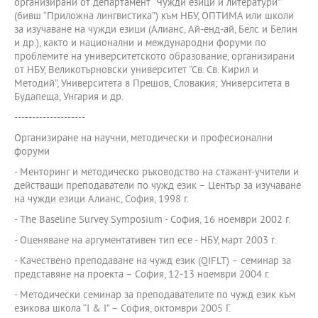
организирани от департамент “Чужди езици и литератури”
(бивш “Приложна лингвистика”) към НБУ, ОПТИМА или школи
за изучаване на чужди езици (Алианс, Ай-енд-ай, Белс и Белин
и др.), както и национални и международни форуми по
проблемите на университетското образование, организирани
от НБУ, Великотърновски университет “Св. Св. Кирил и
Методий”, Университета в Прешов, Словакия; Университета в
Будапеща, Унгария и др.
--------------------
Организиране на научни, методически и професионални
форуми
- Менторинг и методическо ръководство на стажант-учители и
действащи преподаватели по чужд език – Център за изучаване
на чужди езици Алианс, София, 1998 г.
- The Baseline Survey Symposium - София, 16 ноември 2002 г.
- Оценяване на аргументативен тип есе - НБУ, март 2003 г.
- Качествено преподаване на чужд език (QIFLT) – семинар за
представяне на проекта – София, 12-13 ноември 2004 г.
- Методически семинар за преподавателите по чужд език към
езикова школа “I & I” – София, октомври 2005 Г.