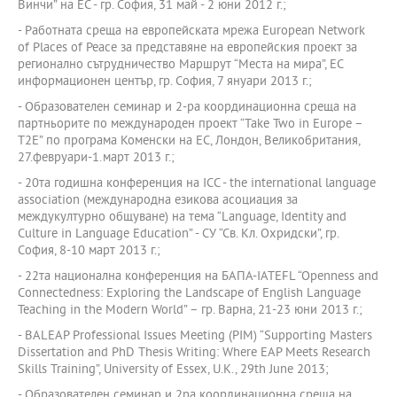
Винчи” на ЕС - гр. София, 31 май - 2 юни 2012 г.;
- Работната среща на европейската мрежа European Network
of Places of Peace за представяне на европейския проект за
регионално сътрудничество Маршрут “Места на мира”, ЕС
информационен център, гр. София, 7 януари 2013 г.;
- Образователен семинар и 2-ра координационна среща на
партньорите по международен проект “Take Two in Europe –
T2E” по програма Коменски на ЕС, Лондон, Великобритания,
27.февруари-1.март 2013 г.;
- 20та годишна конференция на ICC - the international language
association (международна езикова асоциация за
междукултурно общуване) на тема “Language, Identity and
Culture in Language Education” - СУ “Св. Кл. Охридски”, гр.
София, 8-10 март 2013 г.;
- 22та национална конференция на БАПА-IATEFL “Openness and
Connectedness: Exploring the Landscape of English Language
Teaching in the Modern World” – гр. Варна, 21-23 юни 2013 г.;
- BALEAP Professional Issues Meeting (PIM) “Supporting Masters
Dissertation and PhD Thesis Writing: Where EAP Meets Research
Skills Training”, University of Essex, U.K., 29th June 2013;
- Образователен семинар и 2ра координационна среща на