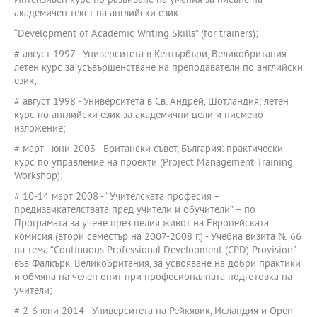
Интензивен курс по развиване на умения за писане на
академичен текст на английски език:
“Development of Academic Writing Skills” (for trainers);
# август 1997 - Университета в Кентърбъри, Великобритания:
летен курс за усъвършенстване на преподаватели по английски
език;
# август 1998 - Университета в Св. Андрей, Шотландия: летен
курс по английски език за академични цели и писмено
изложение;
# март - юни 2003 - Британски съвет, България: практически
курс по управление на проекти (Project Management Training
Workshop);
# 10-14 март 2008 - “Учителската професия –
предизвикателствата пред учители и обучители” – по
Програмата за учене през целия живот на Европейската
комисия (втори семестър на 2007-2008 г.) - Учебна визита № 66
на тема “Continuous Professional Development (CPD) Provision”
във Фалкърк, Великобритания, за усвояване на добри практики
и обмяна на челен опит при професионалната подготовка на
учители;
# 2-6 юни 2014 - Университета на Рейкявик, Исландия и Open