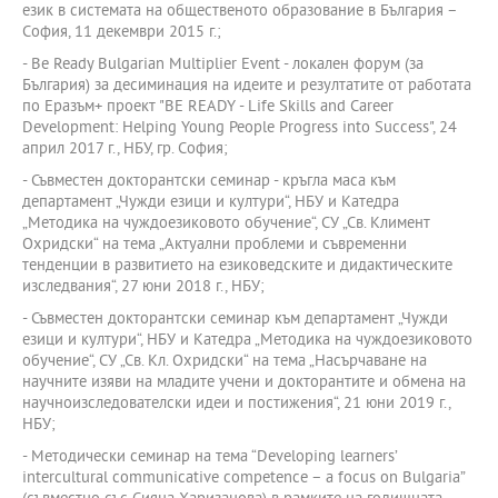
език в системата на общественото образование в България –
София, 11 декември 2015 г.;
- Be Ready Bulgarian Multiplier Event - локален форум (за
България) за десиминация на идеите и резултатите от работата
по Еразъм+ проект "BE READY - Life Skills and Career
Development: Helping Young People Progress into Success", 24
април 2017 г., НБУ, гр. София;
- Съвместен докторантски семинар - кръгла маса към
департамент „Чужди езици и култури“, НБУ и Катедра
„Методика на чуждоезиковото обучение“, СУ „Св. Климент
Охридски“ на тема „Актуални проблеми и съвременни
тенденции в развитието на езиковедските и дидактическите
изследвания“, 27 юни 2018 г., НБУ;
- Съвместен докторантски семинар към департамент „Чужди
езици и култури“, НБУ и Катедра „Методика на чуждоезиковото
обучение“, СУ „Св. Кл. Охридски“ на тема „Насърчаване на
научните изяви на младите учени и докторантите и обмена на
научноизследователски идеи и постижения“, 21 юни 2019 г.,
НБУ;
- Методически семинар на тема “Developing learners’
intercultural communicative competence – a focus on Bulgaria”