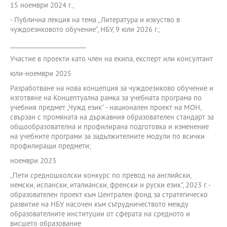
15 ноември 2024 г.,
- Публична лекция на тема „Литература и изкуство в
чуждоезиковото обучение“, НБУ, 9 юли 2026 г.;
_________________________
Участие в проекти като член на екипа, експерт или консултант
юли-ноември 2025
Разработване на нова концепция за чуждоезиково обучение и
изготвяне на Концептуална рамка за учебната програма по
учебния предмет „Чужд език“ - национален проект на МОН,
свързан с промяната на държавния образователен стандарт за
общообразователна и профилирана подготовка и изменение
на учебните програми за задължителните модули по всички
профилиращи предмети;
ноември 2023
„Пети средношколски конкурс по превод на английски,
немски, испански, италиански, френски и руски език", 2023 г. -
образователен проект към Централен фонд за стратегическо
развитие на НБУ насочен към сътрудничеството между
образователните институции от сферата на средното и
висшето образование