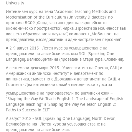
University -
Интензивен курс на тема “Academic Teaching Methods and
Modernisation of the Curriculum (University Didactics)” по
програма BG09 „Фонд за стипендии на европейското
икономическо пространство“, мярка „Проекти за мобилност във
висшето образование и науката“, компонент „Мобилност на
преподаватели, изследователи и административен персонал“;
# 2-9 август 2015 - Летен курс за усъвършенстване на
преподаватели по английски език към SOL [Speaking One
Language], Великобритания (проведен в Стара Тура, Словения).
# септември-декември 2015 - Университета на Орегон, САЩ и
Американски английски институт и департамент по
лингвистика, съвместно с Държавния департамент на САЩ и
Coursera - Два интензивни онлайн методически курсa за
усъвършенстване на преподаватели по английски език –
“Shaping the Way We Teach English 1: The Landscape of English
Language Teaching” и “Shaping the Way We Teach English 2:
Paths to Success in ELT”
# август 2018 - SOL [Speaking One Language], North Devon,
Великобритания - Летен курс за усъвършенстване на
преподаватели по английски език