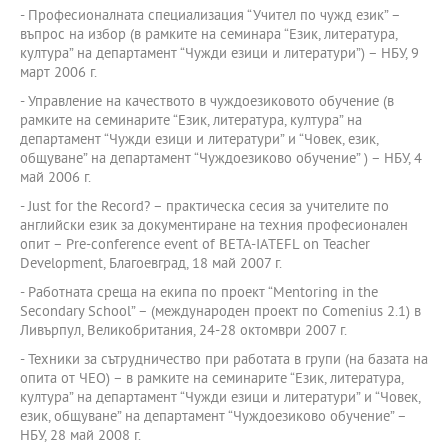
- Професионалната специализация “Учител по чужд език” –
въпрос на избор (в рамките на семинара “Език, литература,
култура” на департамент “Чужди езици и литератури”) – НБУ, 9
март 2006 г.
- Управление на качеството в чуждоезиковото обучение (в
рамките на семинарите “Език, литература, култура” на
департамент “Чужди езици и литератури” и “Човек, език,
общуване” на департамент “Чуждоезиково обучение” ) – НБУ, 4
май 2006 г.
- Just for the Record? – практическа сесия за учителите по
английски език за документиране на техния професионален
опит – Pre-conference event of BETA-IATEFL on Teacher
Development, Благоевград, 18 май 2007 г.
- Работната среща на екипа по проект “Mentoring in the
Secondary School” – (международен проект по Comenius 2.1) в
Ливърпул, Великобритания, 24-28 октомври 2007 г.
- Техники за сътрудничество при работата в групи (на базата на
опита от ЧЕО) – в рамките на семинарите “Език, литература,
култура” на департамент “Чужди езици и литератури” и “Човек,
език, общуване” на департамент “Чуждоезиково обучение” –
НБУ, 28 май 2008 г.