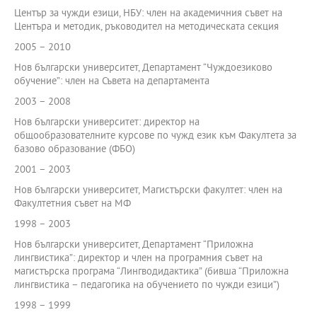
Център за чужди езици, НБУ: член на академичния съвет на
Центъра и методик, ръководител на методическата секция
2005 – 2010
Нов български университет, Департамент “Чуждоезиково
обучение”: член на Съвета на департамента
2003 – 2008
Нов български университет: директор на
общообразователните курсове по чужд език към Факултета за
базово образование (ФБО)
2001 – 2003
Нов български университет, Магистърски факултет: член на
Факултетния съвет на МФ
1998 – 2003
Нов български университет, Департамент “Приложна
лингвистика”: директор и член на програмния съвет на
магистърска програма “Лингводидактика” (бивша “Приложна
лингвистика – педагогика на обучението по чужди езици”)
1998 – 1999