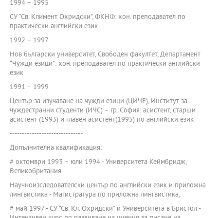
1994 – 1995
СУ “Св. Климент Охридски”, ФКНФ: хон. преподавател по
практически английски език
1992 – 1997
Нов български университет, Свободен факултет, Департамент
“Чужди езици”: хон. преподавател по практически английски
език
1991 – 1999
Център за изучаване на чужди езици (ЦИЧЕ), Институт за
чуждестранни студенти (ИЧС) – гр. София: асистент, старши
асистент (1993) и главен асистент(1995) по английски език
------------------------------
Допълнителна квалификация:
# октомври 1993 – юли 1994 - Университета Кеймбридж,
Великобритания
Научноизследователски център по английски език и приложна
лингвистика - Магистратура по приложна лингвистика;
# май 1997 - СУ “Св. Кл. Охридски” и Университета в Бристол -