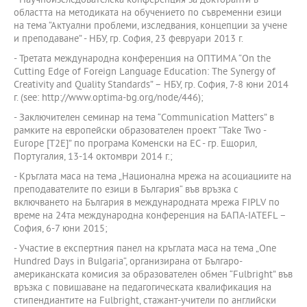
- Научноизследователска конференция за докторанти в
областта на методиката на обучението по съвременни езици
на тема “Актуални проблеми, изследвания, концепции за учене
и преподаване” - НБУ, гр. София, 23 февруари 2013 г.
- Третата международна конференция на ОПТИМА “On the
Cutting Edge of Foreign Language Education: The Synergy of
Creativity and Quality Standards” – НБУ, гр. София, 7-8 юни 2014
г. (see: http://www.optima-bg.org/node/446);
- Заключителен семинар на тема “Communication Matters” в
рамките на европейски образователен проект “Take Two -
Europe [T2E]” по програма Коменски на ЕС - гр. Ещорил,
Португалия, 13-14 октомври 2014 г.;
- Кръглата маса на тема „Национална мрежа на асоциациите на
преподавателите по езици в България“ във връзка с
включването на България в международната мрежа FIPLV по
време на 24та международна конференция на БАПА-IATEFL –
София, 6-7 юни 2015;
- Участие в експертния панел на кръглата маса на тема „One
Hundred Days in Bulgaria“, организирана от Българо-
американската комисия за образователен обмен “Fulbright” във
връзка с повишаване на педагогическата квалификация на
стипендиантите на Fulbright, стажант-учители по английски