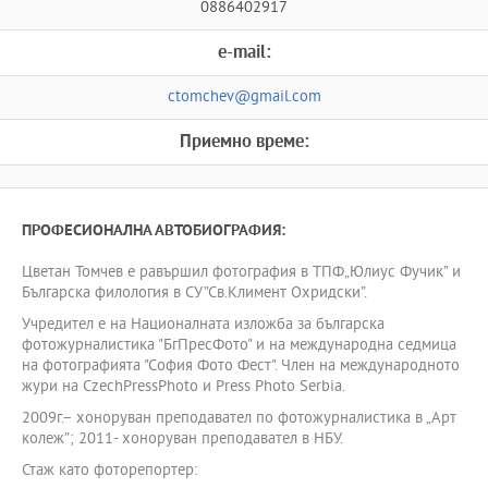
0886402917
e-mail:
ctomchev@gmail.com
Приемно време:
ПРОФЕСИОНАЛНА АВТОБИОГРАФИЯ:
Цветан Томчев е pавършил фотография в ТПФ„Юлиус Фучик” и
Българска филология в СУ”Св.Климент Охридски”.
Учредител е на Националната изложба за българска
фотожурналистика "БгПресФото" и на международна седмица
на фотографията "София Фото Фест". Член на международното
жури на CzechPressPhoto и Press Photo Serbia.
2009г.– хоноруван преподавател по фотожурналистика в „Арт
колеж”; 2011- хоноруван преподавател в НБУ.
Стаж като фоторепортер: