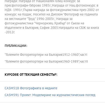
Награди: Награда от Национален блиц-конкурс за
пресфотографи-Габрово 1985г.;Награда от Нац.фотоконкурс в
НДК- 1991г.;Първа награда за фотожурналистика през 2002 от
конкурс на Кодак; Носител на Диплом "Фотограф на годината
на вестниците "Труд" 1996-2003г.; Награда за
фотожурналистика "Черноризец Храбър" от Съюза на
Издателите в България, София 2003.Наградата на СБЖ за книга
-2012г.
ПУБЛИКАЦИИ:
"Големите Фоторепортери на България1912-1960",частI
"Големите фоторепортери на България1960-1989",частII
КУРСОВЕ ОТ ТЕКУЩИЯ СЕМЕСТЪР:
CASM518 Фотографията в медиите
CASM591 Проект: Моделиране на журналистическия поглед