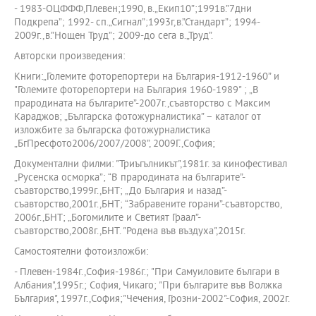
- 1983-ОЦФФФ,Плевен;1990, в.„Екип10”;1991в.”7дни
Подкрепа”; 1992- сп.„Сигнал”;1993г,в.”Стандарт”; 1994-
2009г.,в.”Нощен Труд”; 2009-до сега в.„Труд”.
Авторски произведения:
Книги:„Големите фоторепортери на България-1912-1960” и
"Големите фоторепортери на България 1960-1989" ; „В
прародината на българите”-2007г.,съавторство с Максим
Караджов; „Българска фотожурналистика” – каталог от
изложбите за българска фотожурналистика
„БгПресфото2006/2007/2008”, 2009Г.,София;
Документални филми: "Триъгълникът",1981г. за кинофестивал
„Русенска осморка”; “В прародината на българите”-
съавторство,1999г.,БНТ; „До България и назад”-
съавторство,2001г.,БНТ; “Забравените горани”-съавторство,
2006г.,БНТ; „Богомилите и Светият Граал”-
съавторство,2008г.,БНТ. "Родена във въздуха",2015г.
Самостоятелни фотоизложби:
- Плевен-1984г.,София-1986г.; "При Самуиловите българи в
Албания",1995г.; София, Чикаго; "При българите във Волжка
България", 1997г.,София;"Чечения, Грозни-2002"-София, 2002г.