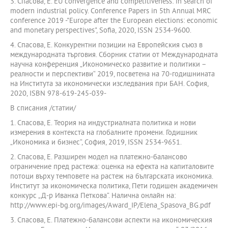
3. Спасова, Е. EU convergence and competitiveness: in search of
modern industrial policy. Conference Papers in 5th Annual MRC
conference 2019 -"Europe after the European elections: economic
and monetary perspectives", Sofia, 2020, ISSN 2534-9600.
4. Спасова, Е. Конкурентни позиции на Европейския съюз в
международната търговия. Сборник статии от Международната
научна конференция „Икономическо развитие и политики –
реалности и перспективи“ 2019, посветена на 70-годишнината
на Института за икономически изследвания при БАН. София,
2020, ISBN 978-619-245-039-
В списания /статии/
1. Спасова, Е. Теория на индустриалната политика и нови
измерения в контекста на глобалните промени. Годишник
„Икономика и бизнес“, София, 2019, ISSN 2534-9651.
2. Спасова, Е. Разширен модел на платежно-балансово
ограничение пред растежа: оценка на ефекта на капиталовите
потоци върху темповете на растеж на българската икономика.
Институт за икономическа политика, Пети годишен академичен
конкурс „Д-р Иванка Петкова“. Налична онлайн на:
http://www.epi-bg.org/images/Award_IP/Elena_Spasova_BG.pdf
3. Спасова, Е. Платежно-балансови аспекти на икономическия