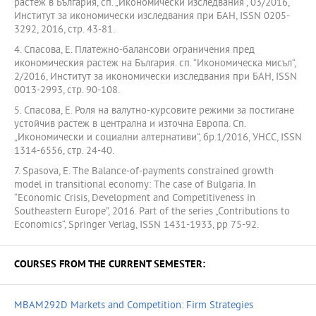
растеж в България, сп. „Икономически изследвания“, 03/2016,
Институт за икономически изследвания при БАН, ISSN 0205-
3292, 2016, стр. 43-81.
4. Спасова, Е. Платежно-балансови ограничения пред
икономическия растеж на България. сп. “Икономическа мисъл“,
2/2016, Институт за икономически изследвания при БАН, ISSN
0013-2993, стр. 90-108.
5. Спасова, Е. Роля на валутно-курсовите режими за постигане
устойчив растеж в централна и източна Европа. Сп.
„Икономически и социални алтернативи“, бр.1/2016, УНСС, ISSN
1314-6556, стр. 24-40.
7. Spasova, E. The Balance-of-payments constrained growth
model in transitional economy: The case of Bulgaria. In
“Economic Crisis, Development and Competitiveness in
Southeastern Europe”, 2016. Part of the series „Contributions to
Economics“, Springer Verlag, ISSN 1431-1933, pp 75-92.
COURSES FROM THE CURRENT SEMESTER:
MBAM292D Markets and Competition: Firm Strategies