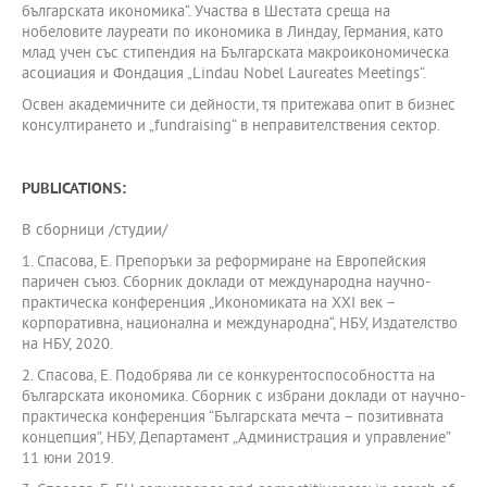
българската икономика“. Участва в Шестата среща на
нобеловите лауреати по икономика в Линдау, Германия, като
млад учен със стипендия на Българската макроикономическа
асоциация и Фондация „Lindau Nobel Laureates Meetings“.
Освен академичните си дейности, тя притежава опит в бизнес
консултирането и „fundraising“ в неправителствения сектор.
PUBLICATIONS:
В сборници /студии/
1. Спасова, Е. Препоръки за реформиране на Европейския
паричен съюз. Сборник доклади от международна научно-
практическа конференция „Икономиката на ХХІ век –
корпоративна, национална и международна“, НБУ, Издателство
на НБУ, 2020.
2. Спасова, Е. Подобрява ли се конкурентоспособността на
българската икономика. Сборник с избрани доклади от научно-
практическа конференция “Българската мечта – позитивната
концепция”, НБУ, Департамент „Администрация и управление”
11 юни 2019.