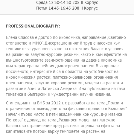
Сряда 12:30-14:30 208 II Корпус
Петък 14:45-16:45 208 II Корпус
PROFESSIONAL BIOGRAPHY:
Елена Спасова е доктор по икономика, направление „Световно
стопанство и МИО“. Дисертационният й труд е насочен към
техниките за уравновесяване на платежния баланс в условия
на различни валутно-курсови режими, както и към ефектите на
външнотърговските взаимоотношения на дадена икономика
към характера на нейния дългосрочен растеж. Във връзка с
посоченото, интересите й са в областта на устойчивост на
икономическия растеж; платежно-балансови ограничения
пред растежа; валутно-курсови режими; модели на растеж и
развитие в Азия и Латинска Америка. Има публикации на тази
тематика в български и чуждестранни научни издания.
Стипендиант на БНБ за 2012 г. с разработка на тема „Ползи и
ограничения от въвеждането на фискално правило в България”.
Печели първо място в пети академичен конкурс „д-р Иванка
Петкова“ с доклад на тема „Разширен модел на платежно-
балансово ограничение пред растежа: оценка на ефекта на
капиталовите потоци върху темповете на растеж на